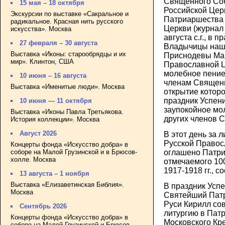
Священного Со
15 мая – 18 октября
Российской Цер
Экскурсии по выставке «Сакральное и
Патриаршества 
радикальное. Красная нить русского
Церкви (журнал 
искусства». Москва
августа с.г., в 
27 февраля – 30 августа
Владычицы наш
Выставка «Иконы: старообрядцы и их
Приснодевы Мар
мир». Клинтон, США
Православной Ц
молебное пение
10 июня – 16 августа
членам Священно
Выставка «Именитые люди». Москва
открытие которо
праздник Успен
10 июня — 11 октября
заупокойное мо
Выставка «Иконы Павла Третьякова.
других членов 
История коллекции». Москва
Август 2026
В этот день за 
Русской Правос
Концерты фонда «Искусство добра» в
соборе на Малой Грузинской и в Брюсов-
оглашено Патри
холле. Москва
отмечаемого 10
1917-1918 гг., 
13 августа – 1 ноября
Выставка «Елизаветинская Библия».
В праздник Усп
Москва
Святейший Патр
Руси Кирилл со
Сентябрь 2026
литургию в Пат
Концерты фонда «Искусство добра» в
Московского Кр
соборе на Малой Грузинской и Брюсов-