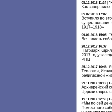
05.12.2018 11:24
|
"
Как завершилс
05.02.2018 17:02
Вступило во вто
существования 
1917–1918»
09.01.2018 15:05
|
"
Вся власть собо
28.12.2017 16:37
Патриарх Кирил
2017 году засе
РПЦ
25.12.2017 16:48
|
Р
Теология, Исаак
религиозной жиз
29.11.2017 18:12
|
Б
Архиерейский с
Церкви открылс
15.11.2017 12:50
|
Б
«Мы по сей ден
Поместного соб