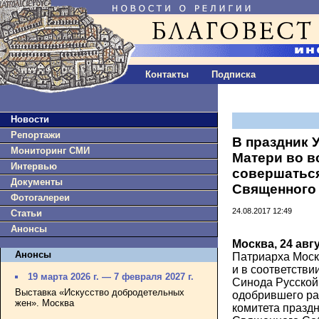
Контакты
Подписка
Новости
Репортажи
В праздник 
Мониторинг СМИ
Матери во в
Интервью
совершатьс
Документы
Священного 
Фотогалереи
24.08.2017 12:49
Статьи
Анонсы
Москва, 24 авг
Анонсы
Патриарха Моск
и в соответств
19 марта 2026 г. — 7 февраля 2027 г.
Синода Русской
Выставка «Искусство добродетельных
одобрившего ра
жен». Москва
комитета празд