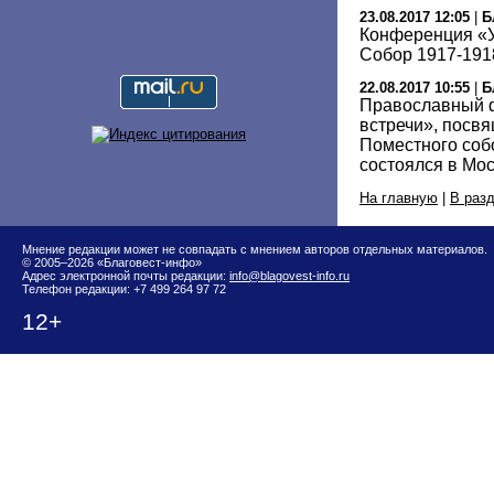
23.08.2017 12:05
|
Б
Конференция «У
Собор 1917-1918
22.08.2017 10:55
|
Б
Православный 
встречи», посв
Поместного соб
состоялся в Мо
На главную
|
В раз
Мнение редакции может не совпадать с мнением авторов отдельных материалов.
© 2005–2026 «Благовест-инфо»
Адрес электронной почты редакции:
info@blagovest-info.ru
Телефон редакции: +7 499 264 97 72
12+