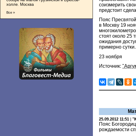
холле. Москва
соизмерить свои
предстоит сделат
Все »
Пояс Пресвятой
в Москву 19 ноя
многокилометро
стоят около 25 
ожидания досту
примерно сутки.
23 ноября
Источник:
"Аргу
Ма
25.09.2012 11:51
|
"
Пояс Богородиц
рождаемости сп