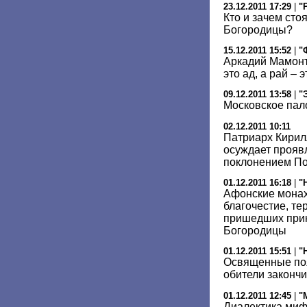
23.12.2011 17:29
|
"
Кто и зачем сто
Богородицы?
15.12.2011 15:52
|
"
Аркадий Мамонт
это ад, а рай –
09.12.2011 13:58
|
"
Московское пал
02.12.2011 10:11
Патриарх Кирилл
осуждает прояв
поклонением П
01.12.2011 16:18
|
"
Афонские монах
благочестие, те
пришедших прик
Богородицы
01.12.2011 15:51
|
"
Освященные по
обители законч
01.12.2011 12:45
|
"
Диалектика ми