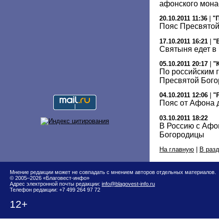
афонского мон
20.10.2011 11:36
|
"
Пояс Пресвятой
17.10.2011 16:21
|
"
Святыня едет в
05.10.2011 20:17
|
"
По российским 
Пресвятой Бог
04.10.2011 12:06
|
"
Пояс от Афона 
03.10.2011 18:22
В Россию с Афо
Богородицы
На главную
|
В раз
Мнение редакции может не совпадать с мнением авторов отдельных материалов.
© 2005–2026 «Благовест-инфо»
Адрес электронной почты редакции:
info@blagovest-info.ru
Телефон редакции: +7 499 264 97 72
12+