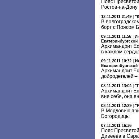
Пояс Пресвятой
Ростов-на-Дону
12.11.2011 21:49
|
"
В волгоградско
борт с Поясом 
09.11.2011 11:56
|
И
Екатеринбургской
Архимандрит Еф
в каждом сердц
09.11.2011 10:32
|
И
Екатеринбургской
Архимандрит Е
добродетелей –
08.11.2011 13:04
|
"
Архимандрит Еф
вне себя, она в
08.11.2011 12:29
|
"
В Мордовию пр
Богородицы
07.11.2011 16:36
Пояс Пресвятой
Дивеева в Сара