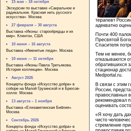
15 мая – 18 октября
Экскурсии по выставке «Сакральное и
радикальное. Красная нить русского
искусства». Москва
терапевт Росси
адекватно оцен
27 февраля – 30 августа
Выставка «Иконы: старообрядцы и их
Почти 400 палом
мир». Клинтон, США
Пресвятой Бого
10 июня – 16 августа
Спасителя потр
Выставка «Именитые люди». Москва
Тем не менее, 
10 июня — 11 октября
отказываются от
обратившихся з
Выставка «Иконы Павла Третьякова.
История коллекции». Москва
стационар дост
Medportal.ru.
Август 2026
В связи с этим 
Концерты фонда «Искусство добра» в
соборе на Малой Грузинской и в Брюсов-
России, предст
холле. Москва
православных в
рекомендовал п
13 августа – 1 ноября
оценивать состо
Выставка «Елизаветинская Библия».
Москва
«Я хочу дать да
чисто человечес
Сентябрь 2026
стремление при
Концерты фонда «Искусство добра» в
православия по
соборе на Малой Грузинской и Брюсов-