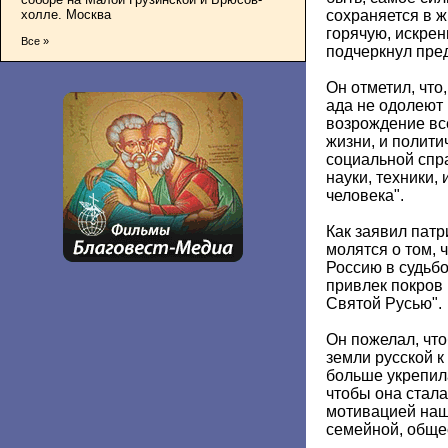
холле. Москва
сохраняется в ж
горячую, искрен
Все »
подчеркнул пред
Он отметил, что,
ада не одолеют 
возрождение вс
жизни, и полити
социальной спр
науки, техники,
человека".
Как заявил пат
молятся о том, 
Россию в судьб
привлек покров
Святой Русью".
Он пожелал, чт
земли русской 
больше укрепил
чтобы она стала
мотивацией наш
семейной, обще