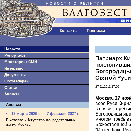
Контакты
Подписка
Новости
Репортажи
Патриарх К
Мониторинг СМИ
поклонивши
Интервью
Богородицы
Документы
Святой Руси
Фотогалереи
27.11.2011 17:02
Статьи
Анонсы
Москва, 27 ноя
всея Руси Кири
Анонсы
в связи с преб
Богородицы яви
19 марта 2026 г. — 7 февраля 2027 г.
многом пребыва
Выставка «Искусство добродетельных
Божественной б
жен». Москва
"Интерфакс-Рел