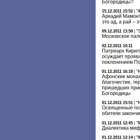
Богородицы?
15.12.2011 15:52
|
"
Аркадий Мамонт
это ад, а рай –
09.12.2011 13:58
|
"
Московское пал
02.12.2011 10:11
Патриарх Кирилл
осуждает прояв
поклонением П
01.12.2011 16:18
|
"
Афонские монах
благочестие, те
пришедших прик
Богородицы
01.12.2011 15:51
|
"
Освященные по
обители законч
01.12.2011 12:45
|
"
Диалектика ми
01.12.2011 12:14
|
"