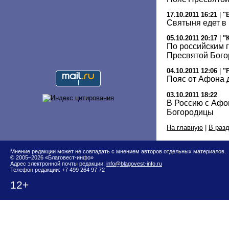
17.10.2011 16:21
|
"
Святыня едет в
05.10.2011 20:17
|
"
По российским 
Пресвятой Бог
04.10.2011 12:06
|
"
Пояс от Афона 
03.10.2011 18:22
В Россию с Афо
Богородицы
На главную
|
В раз
Мнение редакции может не совпадать с мнением авторов отдельных материалов.
© 2005–2026 «Благовест-инфо»
Адрес электронной почты редакции:
info@blagovest-info.ru
Телефон редакции: +7 499 264 97 72
12+