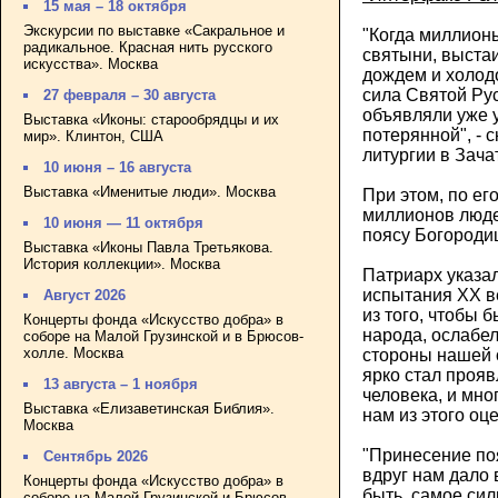
15 мая – 18 октября
Экскурсии по выставке «Сакральное и
"Когда миллион
радикальное. Красная нить русского
святыни, выста
искусства». Москва
дождем и холод
сила Святой Рус
27 февраля – 30 августа
объявляли уже 
Выставка «Иконы: старообрядцы и их
потерянной", - 
мир». Клинтон, США
литургии в Зач
10 июня – 16 августа
Выставка «Именитые люди». Москва
При этом, по ег
миллионов люде
10 июня — 11 октября
поясу Богороди
Выставка «Иконы Павла Третьякова.
История коллекции». Москва
Патриарх указал
испытания XX в
Август 2026
из того, чтобы 
Концерты фонда «Искусство добра» в
народа, ослабел
соборе на Малой Грузинской и в Брюсов-
холле. Москва
стороны нашей 
ярко стал прояв
13 августа – 1 ноября
человека, и мно
Выставка «Елизаветинская Библия».
нам из этого оц
Москва
"Принесение по
Сентябрь 2026
вдруг нам дало 
Концерты фонда «Искусство добра» в
быть, самое сил
соборе на Малой Грузинской и Брюсов-