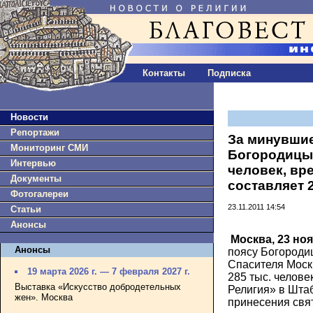
Контакты
Подписка
Новости
Репортажи
За минувшие
Мониторинг СМИ
Богородицы 
Интервью
человек, вр
Документы
составляет 
Фотогалереи
23.11.2011 14:54
Статьи
Анонсы
Москва, 23 но
Анонсы
поясу Богороди
Спасителя Москв
19 марта 2026 г. — 7 февраля 2027 г.
285 тыс. челове
Выставка «Искусство добродетельных
Религия» в Шта
жен». Москва
принесения свят