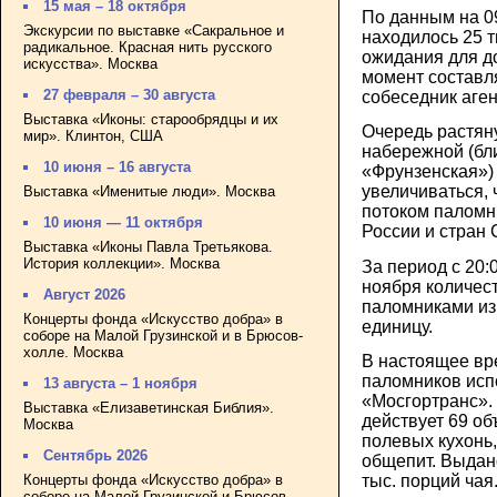
15 мая – 18 октября
По данным на 09
Экскурсии по выставке «Сакральное и
находилось 25 т
радикальное. Красная нить русского
ожидания для д
искусства». Москва
момент составля
27 февраля – 30 августа
собеседник аген
Выставка «Иконы: старообрядцы и их
Очередь растян
мир». Клинтон, США
набережной (бл
10 июня – 16 августа
«Фрунзенская»)
увеличиваться, 
Выставка «Именитые люди». Москва
потоком паломн
10 июня — 11 октября
России и стран 
Выставка «Иконы Павла Третьякова.
История коллекции». Москва
За период с 20:
ноября количес
Август 2026
паломниками из
Концерты фонда «Искусство добра» в
единицу.
соборе на Малой Грузинской и в Брюсов-
холле. Москва
В настоящее вр
паломников исп
13 августа – 1 ноября
«Мосгортранс». 
Выставка «Елизаветинская Библия».
действует 69 об
Москва
полевых кухонь
Сентябрь 2026
общепит. Выдано
Концерты фонда «Искусство добра» в
тыс. порций чая
соборе на Малой Грузинской и Брюсов-