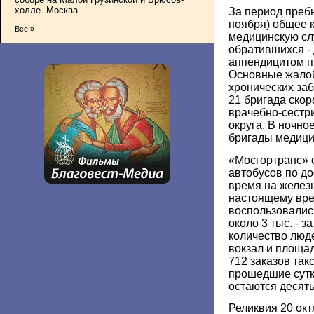
холле. Москва
За период пребы
ноября) общее 
Все »
медицинскую сл
обратившихся - 
аппендицитом п
Основные жалоб
хронических за
21 бригада ско
врачебно-сестр
округа. В ночн
бригады медици
«Мосгортранс» 
автобусов по до
время на желез
настоящему вре
воспользовались
около 3 тыс. - 
количество люд
вокзал и площа
712 заказов такс
прошедшие сутк
остаются десят
Реликвия 20 ок