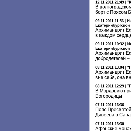
12.11.2011 21:49
|
"
В волгоградско
борт с Поясом 
09.11.2011 11:56
|
И
Екатеринбургской
Архимандрит Еф
в каждом сердц
09.11.2011 10:32
|
И
Екатеринбургской
Архимандрит Е
добродетелей –
08.11.2011 13:04
|
"
Архимандрит Еф
вне себя, она в
08.11.2011 12:29
|
"
В Мордовию пр
Богородицы
07.11.2011 16:36
Пояс Пресвятой
Дивеева в Сара
07.11.2011 13:30
Афонские мона