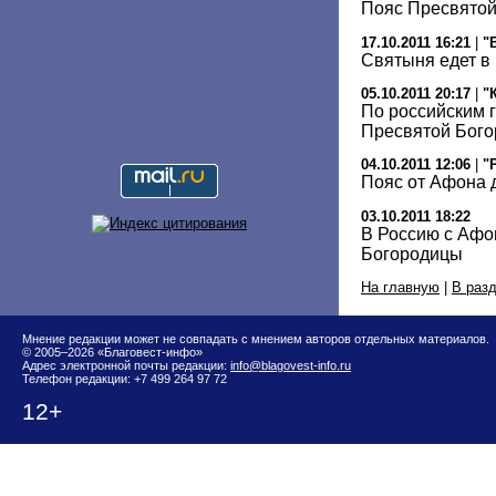
Пояс Пресвятой
17.10.2011 16:21
|
"
Святыня едет в
05.10.2011 20:17
|
"
По российским 
Пресвятой Бог
04.10.2011 12:06
|
"
Пояс от Афона 
03.10.2011 18:22
В Россию с Афо
Богородицы
На главную
|
В раз
Мнение редакции может не совпадать с мнением авторов отдельных материалов.
© 2005–2026 «Благовест-инфо»
Адрес электронной почты редакции:
info@blagovest-info.ru
Телефон редакции: +7 499 264 97 72
12+