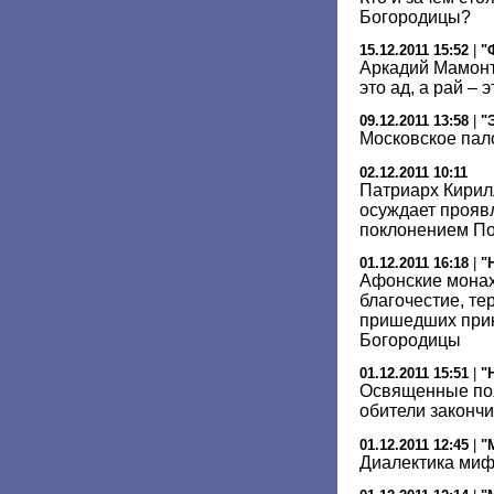
Богородицы?
15.12.2011 15:52
|
"
Аркадий Мамонт
это ад, а рай –
09.12.2011 13:58
|
"
Московское пал
02.12.2011 10:11
Патриарх Кирилл
осуждает прояв
поклонением П
01.12.2011 16:18
|
"
Афонские монах
благочестие, те
пришедших прик
Богородицы
01.12.2011 15:51
|
"
Освященные по
обители законч
01.12.2011 12:45
|
"
Диалектика ми