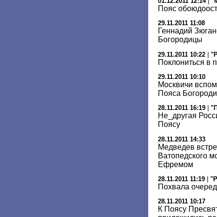
01.12.2011 12:14
|
"
Пояс обоюдоос
29.11.2011 11:08
Геннадий Зюган
Богородицы
29.11.2011 10:22
|
"
Поклониться в 
29.11.2011 10:10
Москвичи вспом
Пояса Богород
28.11.2011 16:19
|
"
Не_другая Росси
Поясу
28.11.2011 14:33
Медведев встре
Ватопедского м
Ефремом
28.11.2011 11:19
|
"Р
Похвала очере
28.11.2011 10:17
К Поясу Пресвя