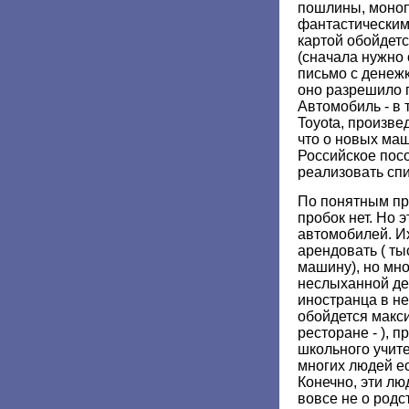
пошлины, моноп
фантастическим
картой обойдет
(сначала нужно
письмо с денежк
оно разрешило 
Автомобиль - в т
Toyota, произве
что о новых маш
Российское посо
реализовать сп
По понятным пр
пробок нет. Но э
автомобилей. Их
арендовать ( ты
машину), но мно
неслыханной де
иностранца в н
обойдется макс
ресторане - ), п
школьного учите
многих людей е
Конечно, эти люд
вовсе не о родс