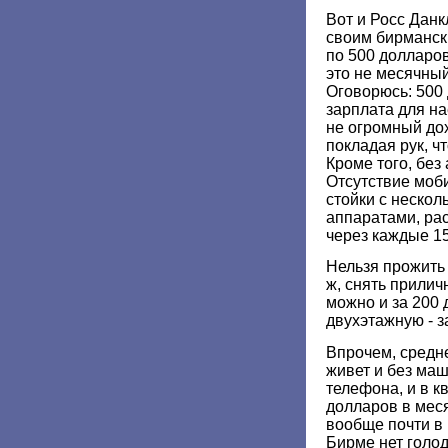
Вот и Росс Данк
своим бирманск
по 500 долларов
это не месячный
Оговорюсь: 500 
зарплата для на
не огромный до
покладая рук, чт
Кроме того, без
Отсутствие моб
стойки с неско
аппаратами, ра
через каждые 15
Нельзя прожить 
ж, снять прили
можно и за 200
двухэтажную - з
Впрочем, средн
живет и без маш
телефона, и в к
долларов в меся
вообще почти в
Бирме нет голод