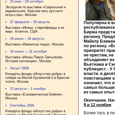
15 мая – 18 октября
Экскурсии по выставке «Сакральное и
радикальное. Красная нить русского
искусства». Москва
27 февраля – 30 августа
Популярна в в
республикански
Выставка «Иконы: старообрядцы и их
мир». Клинтон, США
Бирма предста
региону. Предл
10 июня – 16 августа
Майклу Бэкман
Выставка «Именитые люди». Москва
по региону. «В
приоритет пра
10 июня — 11 октября
не престиж, не
Выставка «Иконы Павла Третьякова.
объединяет их
История коллекции». Москва
Вьетнама и Син
Август 2026
публицист. - 
власти, и деся
Концерты фонда «Искусство добра» в
соборе на Малой Грузинской и в Брюсов-
повстанцами за
холле. Москва
означает, что 
самых больших
13 августа – 1 ноября
из самых опыт
Выставка «Елизаветинская Библия».
Москва
Окончание. Нач
9 и 12 ноября
Сентябрь 2026
Концерты фонда «Искусство добра» в
Более того, в п
соборе на Малой Грузинской и Брюсов-