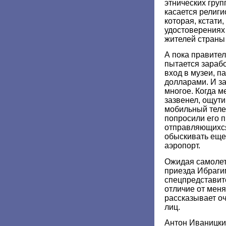
этнических груп
касается религ
которая, кстати,
удостоверениях 
жителей страны 
А пока правите
пытается зарабо
вход в музеи, п
долларами. И з
многое. Когда м
зазвенел, ощут
мобильный теле
попросили его п
отправляющихс
обыскивать еще 
аэропорт.
Ожидая самолет
приезда Ибраги
спецпредставит
отличие от меня
рассказывает оч
лиц.
Антон Иваницкий