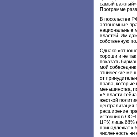
самый важный», 
Программе раз
В посольстве Р
автономные пра
национальные м
властей. Им да
собственную по
Однако «отноше
хороши и не так
показать бирман
мой собеседник
этнические мен
от принудительн
права, которые 
меньшинства, п
«У власти сейча
жесткой полити
централизация 
расширение пра
источник в ООН.
ЦРУ, лишь 68% 
принадлежат к 
численность ни 