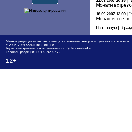
21.09.2007 10:18
|
"
Монахи встрево
18.09.2007 12:00
|
"
Монашеское не
На главную
|
В раз
Мнение редакции может не совпадать с мнением авторов отдельных материалов.
© 2005–2026 «Благовест-инфо»
Адрес электронной почты редакции:
info@blagovest-info.ru
Телефон редакции: +7 499 264 97 72
12+