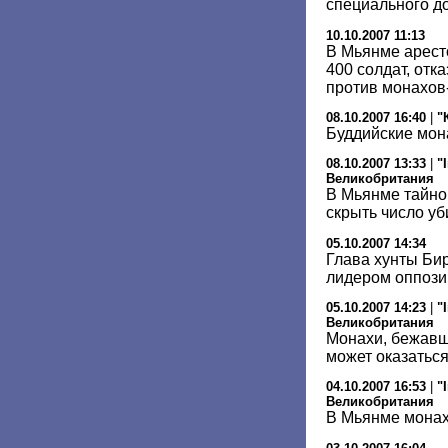
специального д
10.10.2007 11:13
В Мьянме арест
400 солдат, отк
против монахов
08.10.2007 16:40
|
"
Буддийские мон
08.10.2007 13:33
|
"
Великобритания
В Мьянме тайно
скрыть число у
05.10.2007 14:34
Глава хунты Бир
лидером оппози
05.10.2007 14:23
|
"
Великобритания
Монахи, бежавш
может оказатьс
04.10.2007 16:53
|
"
Великобритания
В Мьянме монах