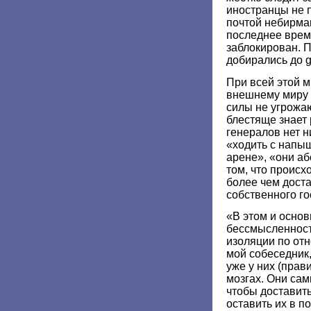
иностранцы не 
почтой небирма
последнее врем
заблокирован. П
добирались до g
При всей этой 
внешнему миру
силы не угрожаю
блестяще знает 
генералов нет 
«ходить с напы
арене», «они а
том, что происх
более чем доста
собственного го
«В этом и осно
бессмысленност
изоляции по отн
мой собеседник,
уже у них (прави
мозгах. Они сам
чтобы доставить
оставить их в по