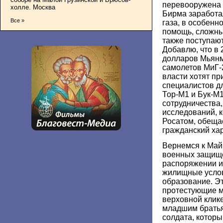
перевооружена 
холле. Москва
Бирма заработа
Все »
газа, в особенн
помощь, сложны
также поступают
Добавлю, что в 
долларов Мьянм
самолетов МиГ-
власти хотят пр
специалистов д
Тор-М1 и Бук-М1
сотрудничества,
исследований, 
Росатом, обеща
гражданский хар
Вернемся к Май
военных защище
распоряжении и
жилищные услов
образование. Эт
протестующие м
верховной клике
младшим братья
солдата, которы