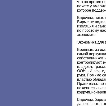
что он против п
почете у америк
которое поддерж
Впрочем, никто 
Бирме не подвер
изоляция и сан
по простому на
экономике.
Экономика для 
Военные, за иск
самой верхушки,
собственников. 
контролируют, но
владеют, - расс
ООН. - И речь и
руки. Помимо с
властью облада
Правительство 
показательные 
коррупционеров
Впрочем, бирма
далеко не толь