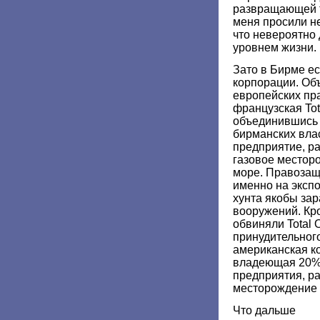
развращающей т
меня просили не
что невероятно 
уровнем жизни.
Зато в Бирме е
корпорации. Об
европейских пр
французская Tota
объединившись 
бирманских вла
предприятие, р
газовое местор
море. Правозащ
именно на экспо
хунта якобы зар
вооружений. Кр
обвиняли Total 
принудительного
американская к
владеющая 20% 
предприятия, р
месторождение 
Что дальше