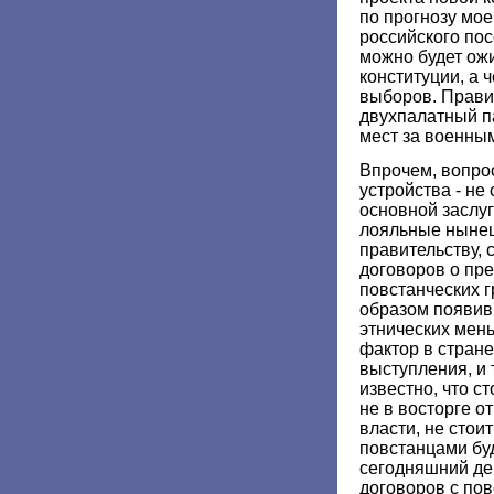
по прогнозу мое
российского пос
можно будет ож
конституции, а 
выборов. Прави
двухпалатный п
мест за военны
Впрочем, вопро
устройства - не
основной заслуг
лояльные ныне
правительству, 
договоров о пре
повстанческих 
образом появив
этнических мен
фактор в стране
выступления, и 
известно, что с
не в восторге о
власти, не стои
повстанцами бу
сегодняшний де
договоров с по