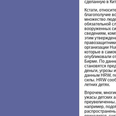
сделанную в Ки
Кстати, относит
благополучие в
множество люде
обязательной сл
вооруженных си
сведениям, ком
этим утвержден
правозащитники
организации Hu
которые в само
опубликовали от
Бирме. По данн
становятся пред
деньги, угрозы 
данным HRW, п
силы. HRW сообщ
летних детях.
Впрочем, многие
ужасы детских 
преувеличенны. 
например, подо
распространены
приходится, счи