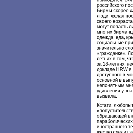
российского пос
Бирмы скорее ха
люди, желая пос
своего возраста
могут попасть л
многих бирманце
одежда, еда, кр
социальные при
значительно сл
«гражданке». Ло
летних в том, ч
за 18-летних, н
докладе HRW я 
доступного в мо
основной в вып
непонятным мне
удивления у зн
вызвала.
Кстати, любопыт
«попустительств
обращающей вн
параболических 
иностранного т
жестко следит з