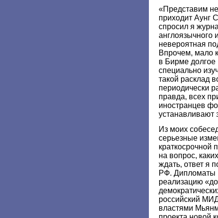
«Представим не
приходит Аунг С
спросил я журн
англоязычного и
невероятная под
Впрочем, мало 
в Бирме долгое 
специально изуч
такой расклад 
периодически р
правда, всех п
иностранцев фо
устанавливают з
Из моих собесед
серьезные изме
краткосрочной п
на вопрос, каки
ждать, ответ я 
РФ. Дипломаты 
реализацию «до
демократически
российский МИД
властями Мьянм
проекта новой к