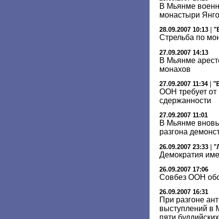
В Мьянме военн
монастыри Янг
28.09.2007 10:13
|
"
Стрельба по мо
27.09.2007 14:13
В Мьянме арест
монахов
27.09.2007 11:34
|
"
ООН требует от
сдержанности
27.09.2007 11:01
В Мьянме вновь
разгона демонс
26.09.2007 23:33
|
"
Демократия им
26.09.2007 17:06
Совбез ООН обс
26.09.2007 16:31
При разгоне ан
выступлений в М
пяти буддийски