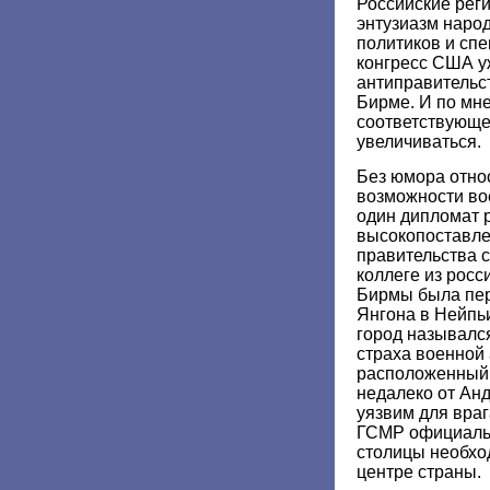
Российские рег
энтузиазм наро
политиков и спе
конгресс США у
антиправительс
Бирме. И по мн
соответствующе
увеличиваться.
Без юмора отно
возможности вое
один дипломат р
высокопоставле
правительства 
коллеге из росс
Бирмы была пер
Янгона в Нейпьи
город называлс
страха военной 
расположенный 
недалеко от Ан
уязвим для враг
ГСМР официаль
столицы необхо
центре страны.