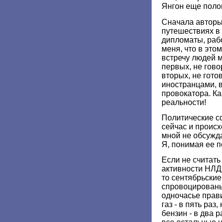
Янгон еще поло
Сначала авторы
путешествиях в
дипломаты, раб
меня, что в это
встречу людей м
первых, не гово
вторых, не гото
иностранцами, в
провокатора. Ка
реальности!
Политические с
сейчас и происх
мной не обсужд
Я, понимая ее п
Если не считать
активности НЛД
то сентябрьски
спровоцированы
одночасье прав
газ - в пять раз,
бензин - в два р