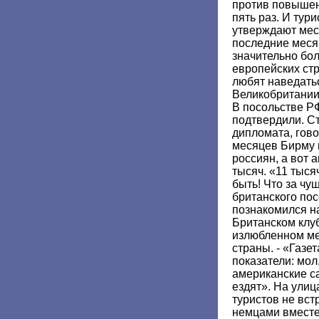
против повышен
пять раз. И тури
утверждают мес
последние меся
значительно бол
европейских стр
любят наведатьс
Великобритании
В посольстве Р
подтвердили. Ст
дипломата, гово
месяцев Бирму 
россиян, а вот 
тысяч. «11 тыся
быть! Что за чу
британского пос
познакомился н
Британском клуб
излюбленном мес
страны. - «Газе
показатели: мол
американские с
ездят». На улиц
туристов не вст
немцами вместе 