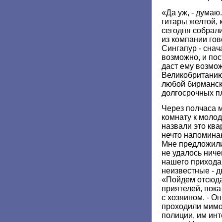
«Да уж, - думаю.
гитары желтой, 
сегодня собрали
из компании гов
Сингапур - снач
возможно, и пос
даст ему возмо
Великобританию,
любой бирманск
долгосрочных пл
Через полчаса 
комнату к моло
назвали это ква
нечто напомина
Мне предложили
не удалось ниче
нашего прихода
неизвестные - 
«Пойдем отсюда,
приятелей, пок
с хозяином. - Он
проходили мимо,
полиции, им инт