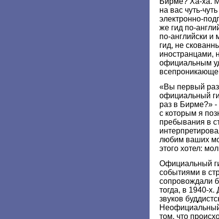
Бирме? Ха-ха. М
на вас чуть-чут
электронно-под
же гид по-англи
по-английски и
гид, не скованн
иностранцами, 
официальным уд
всепроникающей
«Вы первый раз
официальный ги
раз в Бирме?» 
с которым я поз
пребывания в с
интерпретирова
любим ваших мон
этого хотел: мол
Официальный г
событиями в стр
сопровождали б
тогда, в 1940-х
звуков буддистс
Неофициальный 
том, что происх