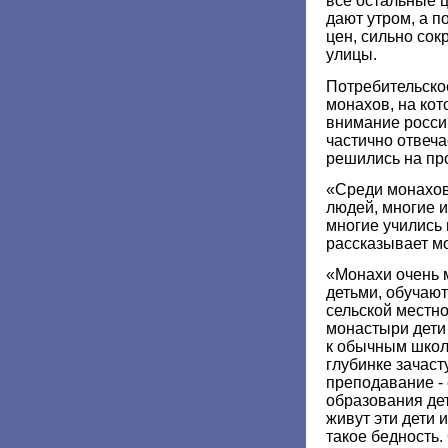
все остальные ц
дают утром, а п
цен, сильно сок
улицы.
Потребительско
монахов, на кот
внимание росси
частично отвеча
решились на про
«Среди монахов
людей, многие и
многие учились 
рассказывает м
«Монахи очень 
детьми, обучают
сельской местно
монастыри дети
к обычным школ
глубинке зачас
преподавание -
образования дет
живут эти дети и
такое бедность.