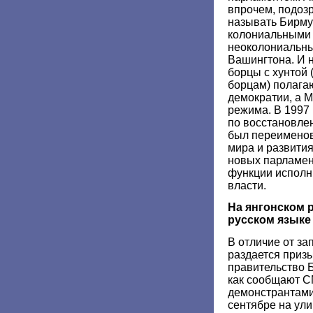
впрочем, подоз
называть Бирму
колониальными 
неоколониальн
Вашингтона. И 
борцы с хунтой
борцам) полагаю
демократии, а М
режима. В 1997 
по восстановле
был переименов
мира и развития
новых парламен
функции исполн
власти.
На янгонском 
русском языке
В отличие от за
раздается приз
правительство 
как сообщают С
демонстрантам
сентябре на ул