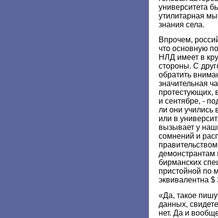
университета бы
утилитарная мы
знания села.
Впрочем, росси
что основную п
НЛД имеет в кру
стороны. С друг
обратить вниман
значительная ча
протестующих, 
и сентябре, - п
ли они учились 
или в университ
вызывает у наш
сомнений и рас
правительством
демонстрантам 
бирманских спе
пристойной по 
эквивалентна $ 
«Да, такое пишу
данных, свидете
нет. Да и вообщ