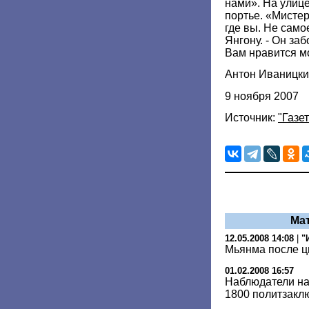
нами». На улице
портье. «Мисте
где вы. Не само
Янгону. - Он заб
Вам нравится м
Антон Иваницк
9 ноября 2007
Источник:
"Газет
Ма
12.05.2008 14:08
|
"
Мьянма после ц
01.02.2008 16:57
Наблюдатели на
1800 политзакл