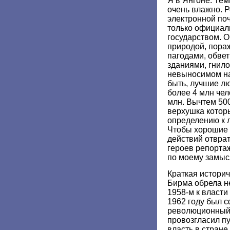
Я в Янгоне. Тем
очень влажно. Р
электронной по
только официал
государством. 
природой, пор
пагодами, обв
зданиями, гнил
невыносимом на
быть, лучшие лю
более 4 млн чел
млн. Вычтем 500
верхушка которы
определению к 
Чтобы хорошие 
действий отвра
героев репортаж
по моему замыс
Краткая историч
Бирма обрела не
1958-м к власти
1962 году был 
революционный 
провозгласил пу
власть в стран