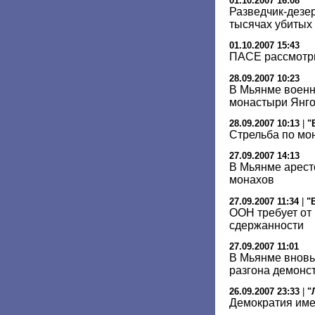
01.10.2007 16:08
Разведчик-дезе
тысячах убитых
01.10.2007 15:43
ПАСЕ рассмотри
28.09.2007 10:23
В Мьянме военн
монастыри Янг
28.09.2007 10:13
|
"
Стрельба по мо
27.09.2007 14:13
В Мьянме арест
монахов
27.09.2007 11:34
|
"
ООН требует от
сдержанности
27.09.2007 11:01
В Мьянме вновь
разгона демонс
26.09.2007 23:33
|
"
Демократия им