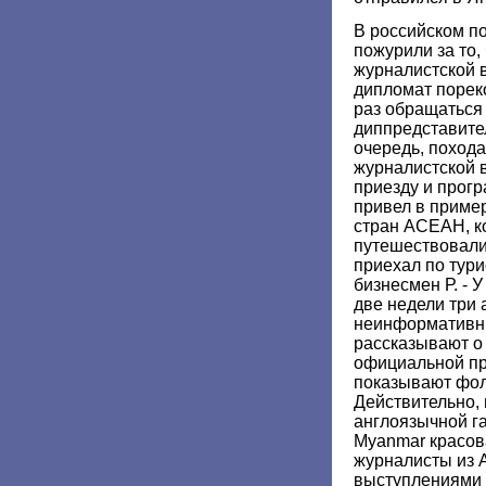
В российском п
пожурили за то,
журналистской 
дипломат порек
раз обращаться
диппредставител
очередь, поход
журналистской в
приезду и прогр
привел в пример
стран АСЕАН, к
путешествовали
приехал по тури
бизнесмен Р. - 
две недели три
неинформативны
рассказывают о 
официальной пр
показывают фол
Действительно,
англоязычной га
Myanmar красова
журналисты из
выступлениями