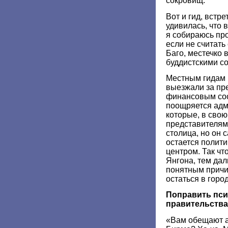
сокровищ.
Вот и гид, встр
удивилась, что
я собираюсь пр
если не считать
Баго, местечко 
буддистскими с
Местным гидам 
выезжали за пре
финансовым со
поощряется адм
которые, в свою
представителям 
столица, но он 
остается полит
центром. Так чт
Янгона, тем дал
понятным прич
остаться в город
Поправить пси
правительства
«Вам обещают а