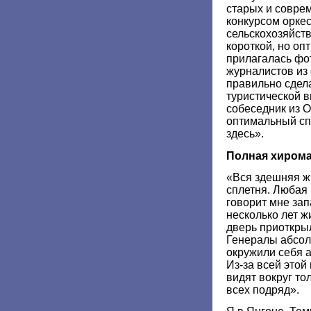
старых и соврем
конкурсом оркес
сельскохозяйств
короткой, но оп
прилагалась ф
журналистов из
правильно сдела
туристической в
собеседник из О
оптимальный сп
здесь».
Полная хиром
«Вся здешняя жи
сплетня. Любая 
говорит мне зап
несколько лет ж
дверь приоткрыл
Генералы абсол
окружили себя 
Из-за всей этой
видят вокруг то
всех подряд».