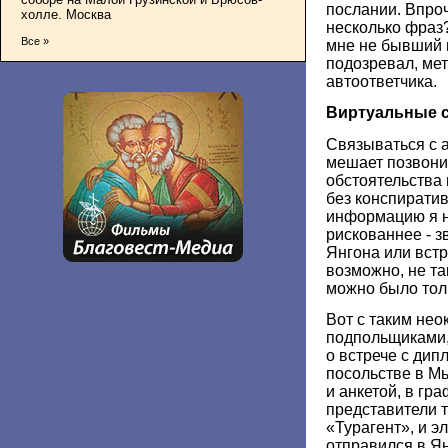
послании. Впроч
холле. Москва
несколько фраз
Все »
мне не бывший п
подозревал, ме
автоответчика.
Виртуальные с
Связываться с а
мешает позвонит
обстоятельства 
без конспиратив
информацию я н
рискованнее - з
Янгона или встр
возможно, не т
можно было толь
Вот с таким не
подпольщиками,
о встрече с дип
посольстве в Мь
и анкетой, в гр
представители 
«Турагент», и 
отправился в Ян