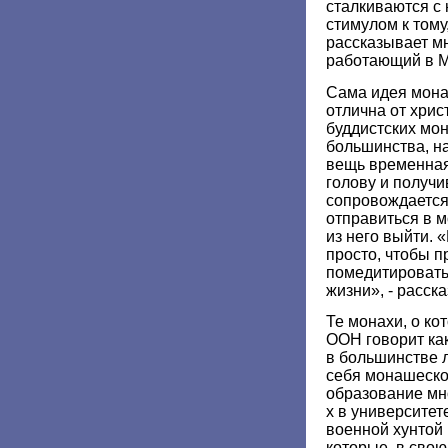
сталкиваются с 
стимулом к тому
рассказывает м
работающий в 
Сама идея мона
отлична от хрис
буддистских мон
большинства, н
вещь временная
голову и получи
сопровождается
отправиться в 
из него выйти. 
просто, чтобы п
помедитировать
жизни», - расск
Те монахи, о ко
ООН говорит как
в большинстве 
себя монашеско
образование мно
х в университет
военной хунтой 
которые, в сво