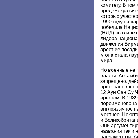
комитету. В том
продемократиче
которых участво
1990 году на п
победила Нацио
(НЛД) во главе 
лидера национа
движения Бирм
арест ее посади
м она стала ла
мира.
Но военные не 
власти. Ассамбл
запрещено, дейс
приостановлено.
12 Аун Сан Су 
арестом. В 1989
переименована 
англоязычное н
местное. Некот
и Великобритани
Они аргументиру
названия так и 
парламентом. А