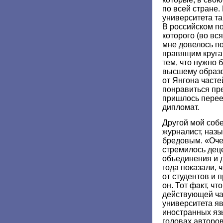
по всей стране
университета та
В российском по
которого (во вс
мне довелось п
правящим круга
тем, что нужно 
высшему образ
от Янгона часте
понравиться пр
пришлось перее
дипломат.
Другой мой соб
журналист, наз
бредовым. «Оче
стремилось дец
объединения и 
года показали, 
от студентов и 
он. Тот факт, ч
действующей ча
университета я
иностранных язы
головах авторо