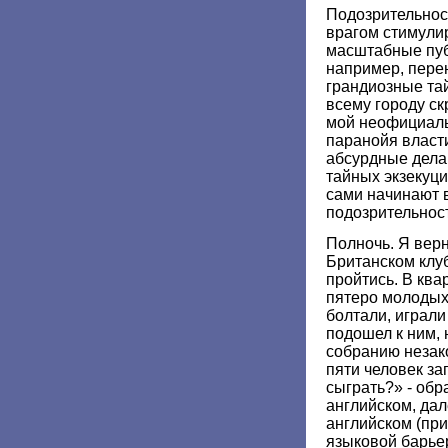
Подозрительност
врагом стимулир
масштабные пуб
например, перен
грандиозные та
всему городу ск
мой неофициаль
паранойя власти
абсурдные дела,
тайных экзекуц
сами начинают 
подозрительност
Полночь. Я верн
Британском клуб
пройтись. В ква
пятеро молодых
болтали, играли
подошел к ним,
собранию незак
пяти человек з
сыграть?» - обр
английском, да
английском (при
языковой барьер