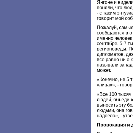
Янгоне и видел
поняли, что люд
- с таким энтузи
говорит мой со
Пожалуй, самые
сообщаются в от
именно человек
сентябре. 5-7 т
регионоведы. П
дипломатов, даж
все равно ни о 
называли запад
может.
«Конечно, не 5 
улицах», - гово
«Все 100 тысяч
людей, объедин
выносить эту бо
людьми, она гов
надоело», - утв
Провокация и 