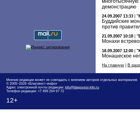
многотысячную 
демонстрацию
24.09.2007 13:33
|
"
Буддийские мон
против правите
21.09.2007 10:18
|
"
Монахи встрево
18.09.2007 12:00
|
"
Монашеское не
На главную
|
В раз
Мнение редакции может не совпадать с мнением авторов отдельных материалов.
© 2005–2026 «Благовест-инфо»
Адрес электронной почты редакции:
info@blagovest-info.ru
Телефон редакции: +7 499 264 97 72
12+