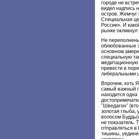
городе не встре
видел надпись 
остров. Жемчуг
Специальная це
России». И како
рынке окликнул 
Не переполнен
облюбованные з
основном амери
специальную та
медитационную 
привести в поря
либеральными ц
Впрочем, хоть Я
самый важный г
находится одна
достопримечате
"Шведагон" (вто
золотая глыба,
волосом Будды)
не показатель. 
отправляться в 
тишины, уедине