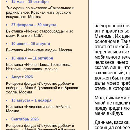
15 мая – 18 октября
Экскурсии по выставке «Сакральное и
радикальное. Красная нить русского
искусства». Москва
27 февраля – 30 августа
электронной по
антиправительс
Выставка «Иконы: старообрядцы и их
мир». Клинтон, США
Мьянмы. Их цен
основном в Таи
10 июня – 16 августа
ответ от некоей
Выставка «Именитые люди». Москва
переписываться
мобильного тел
10 июня — 11 октября
человека, чьего
Выставка «Иконы Павла Третьякова.
сказав лишь, чт
История коллекции». Москва
заключенный, 
Август 2026
должен был поз
даты моего пре
Концерты фонда «Искусство добра» в
соборе на Малой Грузинской и в Брюсов-
отель, в которо
холле. Москва
Мол, никакими к
13 августа – 1 ноября
мной не поделит
Выставка «Елизаветинская Библия».
предупредит лю
Москва
меня выйдут.
Сентябрь 2026
Данные, касающ
Концерты фонда «Искусство добра» в
сообщил собесе
соборе на Малой Грузинской и Брюсов-