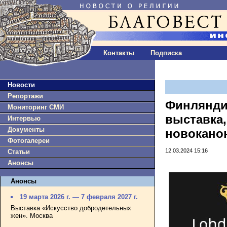
Контакты
Подписка
Новости
Репортажи
Финлянди
Мониторинг СМИ
выставка
Интервью
Документы
новокано
Фотогалереи
12.03.2024 15:16
Статьи
Анонсы
Анонсы
19 марта 2026 г. — 7 февраля 2027 г.
Выставка «Искусство добродетельных
жен». Москва