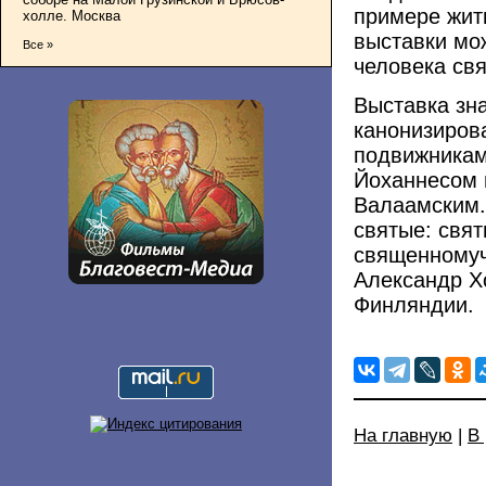
примере жит
холле. Москва
выставки мо
Все »
человека св
Выставка зна
канонизиров
подвижникам
Йоханнесом 
Валаамским.
святые: свят
священномуч
Александр Х
Финляндии.
На главную
|
В