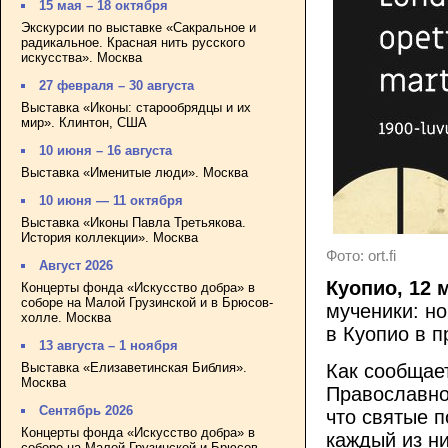
15 мая – 18 октября
Экскурсии по выставке «Сакральное и
радикальное. Красная нить русского
искусства». Москва
27 февраля – 30 августа
Выставка «Иконы: старообрядцы и их
мир». Клинтон, США
10 июня – 16 августа
Выставка «Именитые люди». Москва
10 июня — 11 октября
Выставка «Иконы Павла Третьякова.
История коллекции». Москва
Фото: ort.fi
Август 2026
Куопио, 12 
Концерты фонда «Искусство добра» в
соборе на Малой Грузинской и в Брюсов-
мученики: н
холле. Москва
в Куопио в 
13 августа – 1 ноября
Как сообща
Выставка «Елизаветинская Библия».
Москва
Православно
Сентябрь 2026
что святые 
Концерты фонда «Искусство добра» в
каждый из н
соборе на Малой Грузинской и Брюсов-