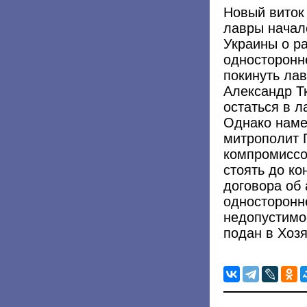
Новый виток
лавры начал
Украины о р
односторонн
покинуть ла
Александр Тк
остаться в л
Однако наме
митрополит П
компромиссов
стоять до ко
договора об
односторонн
недопустимо
подан в Хоз