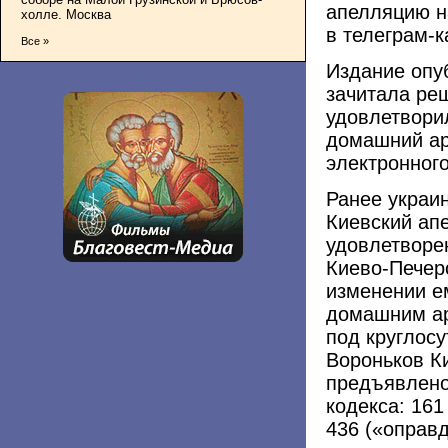
апелляцию н
холле. Москва
в телеграм-к
Все »
Издание опу
зачитала реш
удовлетвори
домашний ар
электронного
Ранее украи
Киевский ап
удовлетворе
Киево-Печер
изменении е
домашним ар
под круглос
Вороньков К
предъявлено
кодекса: 16
436 («оправ