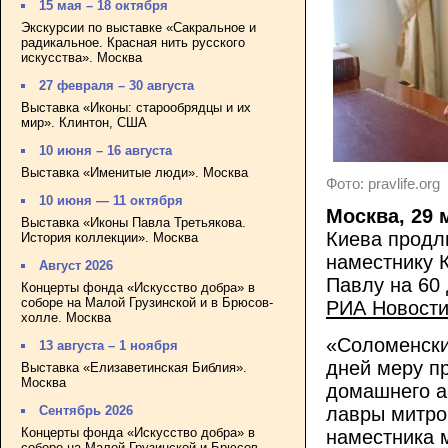
15 мая – 18 октября
Экскурсии по выставке «Сакральное и
радикальное. Красная нить русского
искусства». Москва
27 февраля – 30 августа
Выставка «Иконы: старообрядцы и их
мир». Клинтон, США
10 июня – 16 августа
Выставка «Именитые люди». Москва
Фото: pravlife.org
10 июня — 11 октября
Москва, 29 
Выставка «Иконы Павла Третьякова.
Киева продл
История коллекции». Москва
наместнику 
Август 2026
Павлу на 60
Концерты фонда «Искусство добра» в
соборе на Малой Грузинской и в Брюсов-
РИА Новост
холле. Москва
«Соломенски
13 августа – 1 ноября
дней меру пр
Выставка «Елизаветинская Библия».
Москва
домашнего а
лавры митро
Сентябрь 2026
Концерты фонда «Искусство добра» в
наместника 
соборе на Малой Грузинской и Брюсов-