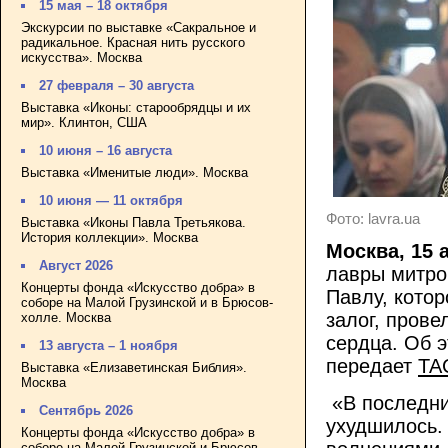
15 мая – 18 октября
Экскурсии по выставке «Сакральное и
радикальное. Красная нить русского
искусства». Москва
27 февраля – 30 августа
Выставка «Иконы: старообрядцы и их
мир». Клинтон, США
10 июня – 16 августа
Выставка «Именитые люди». Москва
10 июня — 11 октября
Фото: lavra.ua
Выставка «Иконы Павла Третьякова.
История коллекции». Москва
Москва, 15 а
Август 2026
лавры митро
Концерты фонда «Искусство добра» в
Павлу, кото
соборе на Малой Грузинской и в Брюсов-
залог, пров
холле. Москва
сердца. Об 
13 августа – 1 ноября
передает
ТА
Выставка «Елизаветинская Библия».
Москва
«В последни
Сентябрь 2026
ухудшилось.
Концерты фонда «Искусство добра» в
соборе на Малой Грузинской и Брюсов-