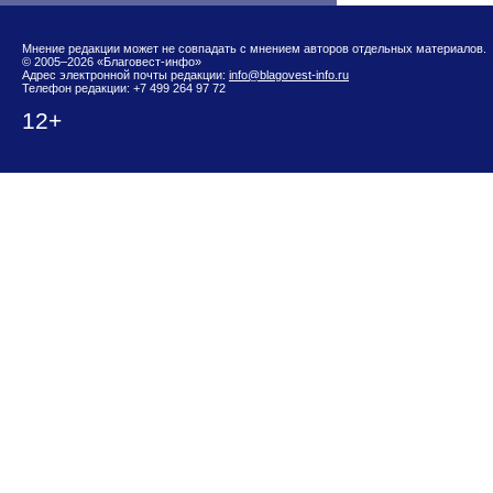
Мнение редакции может не совпадать с мнением авторов отдельных материалов.
© 2005–2026 «Благовест-инфо»
Адрес электронной почты редакции:
info@blagovest-info.ru
Телефон редакции: +7 499 264 97 72
12+