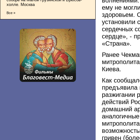
волнениями.
холле. Москва
ему не могл
Все »
здоровьем. 
установили с
сердечных с
сердце», - п
«Страна».
Ранее Чекма
митрополита 
Киева.
Как сообщал
предъявила 
разжигании 
действий Ро
домашний ар
аналогичные 
митрополита 
возможность
гривен (боле