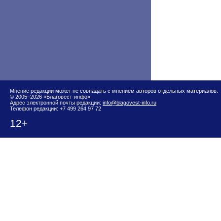
Мнение редакции может не совпадать с мнением авторов отдельных материалов.
© 2005–2026 «Благовест-инфо»
Адрес электронной почты редакции:
info@blagovest-info.ru
Телефон редакции: +7 499 264 97 72
12+