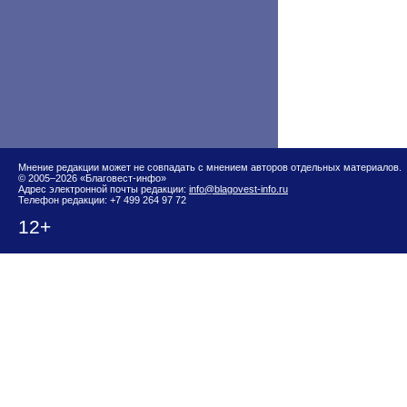
Мнение редакции может не совпадать с мнением авторов отдельных материалов.
© 2005–2026 «Благовест-инфо»
Адрес электронной почты редакции:
info@blagovest-info.ru
Телефон редакции: +7 499 264 97 72
12+