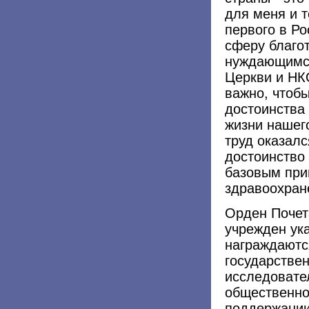
для меня и т
первого в Ро
сферу благо
нуждающимся
Церкви и НК
важно, чтобы
достоинства
жизни нашего
труд оказалс
достоинство 
базовым при
здравоохран
Орден Почета
учрежден ука
награждаютс
государствен
исследовател
общественно
поддержании