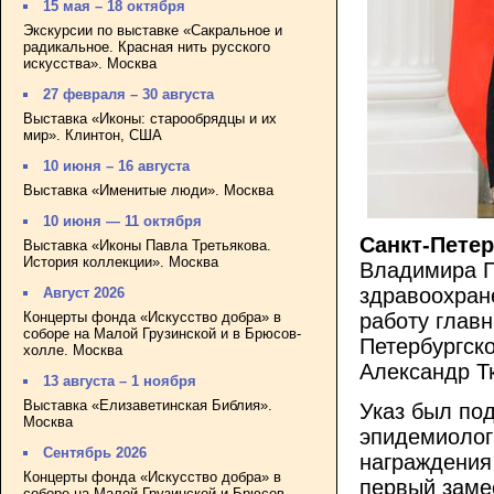
15 мая – 18 октября
Экскурсии по выставке «Сакральное и
радикальное. Красная нить русского
искусства». Москва
27 февраля – 30 августа
Выставка «Иконы: старообрядцы и их
мир». Клинтон, США
10 июня – 16 августа
Выставка «Именитые люди». Москва
10 июня — 11 октября
Санкт-Петер
Выставка «Иконы Павла Третьякова.
История коллекции». Москва
Владимира П
здравоохран
Август 2026
Концерты фонда «Искусство добра» в
работу глав
соборе на Малой Грузинской и в Брюсов-
Петербургско
холле. Москва
Александр Т
13 августа – 1 ноября
Выставка «Елизаветинская Библия».
Указ был под
Москва
эпидемиолог
Сентябрь 2026
награждения
Концерты фонда «Искусство добра» в
первый заме
соборе на Малой Грузинской и Брюсов-