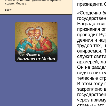
президента 
холле. Москва
Все »
«Сердечно б
государствен
Награда свя
признания о
проводит Ру
деяния и наг
трудов тех, 
опираемся. 
служит святи
архиерей, л
Он не разде
видя в них е
телесные стр
В этом году
закреплено 
государстве
через призм
страны - это