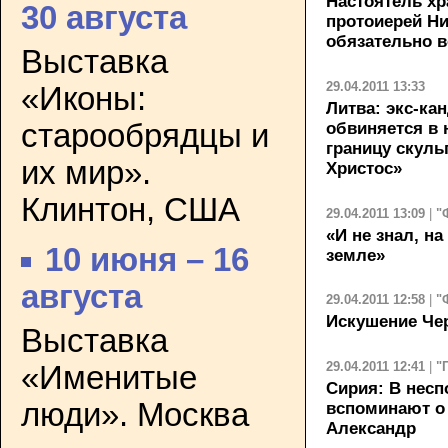
Настоятель х
30 августа
протоиерей Ни
обязательно в
Выставка
29.04.2011 13:33
«Иконы:
Литва: экс-ка
старообрядцы и
обвиняется в 
границу скул
их мир».
Христос»
Клинтон, США
29.04.2011 13:09
|
"
«И не знал, на
10 июня – 16
земле»
августа
29.04.2011 12:58
|
"
Искушение Ч
Выставка
29.04.2011 12:41
|
"
«Именитые
Сирия: В нес
люди». Москва
вспоминают о 
Александр