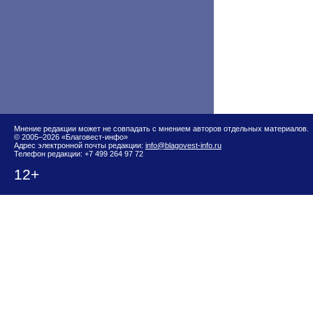
Мнение редакции может не совпадать с мнением авторов отдельных материалов.
© 2005–2026 «Благовест-инфо»
Адрес электронной почты редакции:
info@blagovest-info.ru
Телефон редакции: +7 499 264 97 72
12+