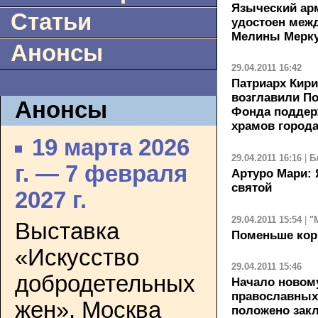
Языческий ар
Статьи
удостоен меж
Мелины Мерк
Анонсы
29.04.2011 16:42
Патриарх Кири
возглавили По
Анонсы
Фонда поддер
храмов город
19 марта 2026
29.04.2011 16:16
|
Б
г. — 7 февраля
Артуро Мари: Я
святой
2027 г.
29.04.2011 15:54
|
"
Выставка
Поменьше кор
«Искусство
29.04.2011 15:46
добродетельных
Начало новом
православных
жен». Москва
положено закл