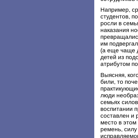
Например, с
студентов, п
росли в семь
наказания но
превращалис
им подвергал
(а еще чаще 
детей из под
атрибутом по
Выясняя, кого
били, то поч
практикующие
люди необраз
семьях силов
воспитании п
составлен и 
место в этом
ремень, силу
исправляемог