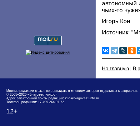
автономный и
чьих-то чужи
Игорь Кон
Источник:
"М
На главную
|
В 
Мнение редакции может не совпадать с мнением авторов отдельных материалов.
© 2005–2026 «Благовест-инфо»
Адрес электронной почты редакции:
info@blagovest-info.ru
Телефон редакции: +7 499 264 97 72
12+