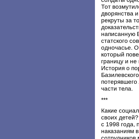
Тот возмутил
дворянства и
рекруты за то
доказательст
написанную Б
статского со
одночасье. О
который пове
границу и не
История о по
Базилевского 
потерявшего 
части тела.
***
Какие социа
своих детей?
с 1998 года,
наказаниям в
сотрудников 