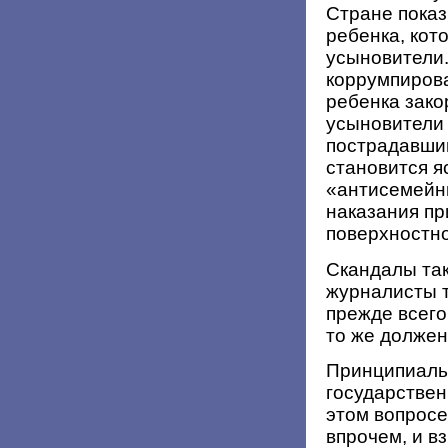
Стране пока
ребенка, кот
усыновители.
коррумпиров
ребенка зак
усыновители 
пострадавший
становится я
«антисемейн
наказания пр
поверхностно
Скандалы так
журналисты т
прежде всего
то же должен
Принципиаль
государствен
этом вопросе 
впрочем, и в