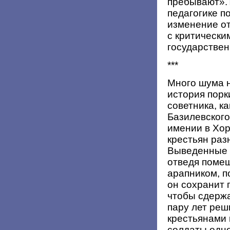
пребывают».Т
педагогике п
изменение от
с критически
государствен
***
Много шума 
история порк
советника, к
Базилевского
имении в Хор
крестьян раз
Выведенные и
отведя поме
арапником, по
он сохранит 
чтобы сдержа
пару лет реш
крестьянами 
солдаты одно