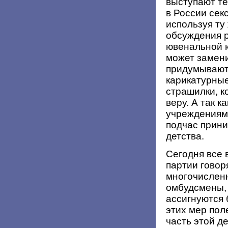
выступают те
в России сек
используя ту
обсуждения 
ювенальной ю
может замени
придумывают
карикатурны
страшилки, к
веру. А так 
учреждениям 
подчас прин
детства.
Сегодня все 
партии говор
многочисленн
омбудсмены,
ассигнуются 
этих мер пол
часть этой де