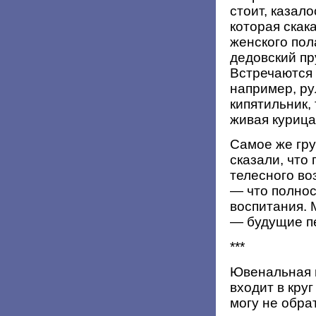
стоит, казало
которая скак
женского пол
дедовский пр
Встречаются 
например, ру
кипятильник,
живая курица
Самое же гру
сказали, что
телесного во
— что полнос
воспитания. 
— будущие пе
***
Ювенальная ю
входит в кру
могу не обра