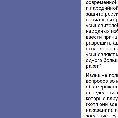
современной 
и пародийной
защите росси
социальных р
усыновителей
народных изб
ввести принц
разрешить а
столько росс
усыновляют м
одного боль
ракет?
Излишне пол
вопросов во 
об американц
определению 
которые вдру
(хотя они все
наказании), 
заслоняет су