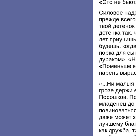
«Это не бьют
Силовое над
прежде всего 
твой детенок
детенка так, 
лет приучишь
будешь, когд
порка для сы
дураком», «Н
«Поменьше к
парень вырас
«...Ни малыя
грозе держи 
Посошков. П
младенец до 
повиноваться
даже может 
лучшему благ
как дружба, т