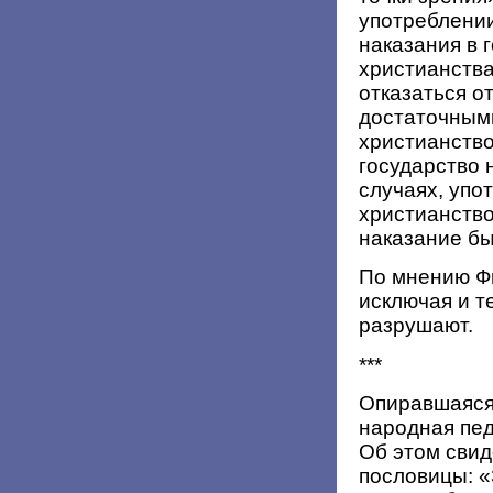
употреблении
наказания в 
христианства
отказаться о
достаточными
христианство
государство 
случаях, упо
христианство
наказание бы
По мнению Фи
исключая и т
разрушают.
***
Опиравшаяся
народная пед
Об этом сви
пословицы: «