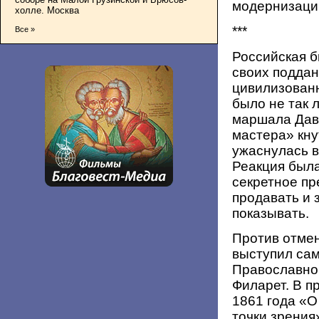
модернизации
холле. Москва
***
Все »
Российская б
своих поддан
цивилизован
было не так 
маршала Даву
мастера» кну
ужаснулась в
Реакция была
секретное пр
продавать и 
показывать.
Против отмен
выступил са
Православно
Филарет. В п
1861 года «О
точки зрения