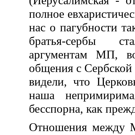
(Иерусалимская - о
полное евхаристиче
нас о пагубности та
братья-сербы с
аргументам МП, в
общения с Сербской
видели, что Церков
наша непримирима
бесспорна, как прежд
Отношения между 