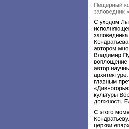
Пещерный ко
заповедник 
С уходом Лы
исполняющей
заповедника
Кондратьева.
автором мног
Владимир Пу
воплощение 
автор научн
архитектуре.
главным пре
«Дивногорья
культуры Вор
должность Е
С этого моме
Кондратьеву
церкви епар