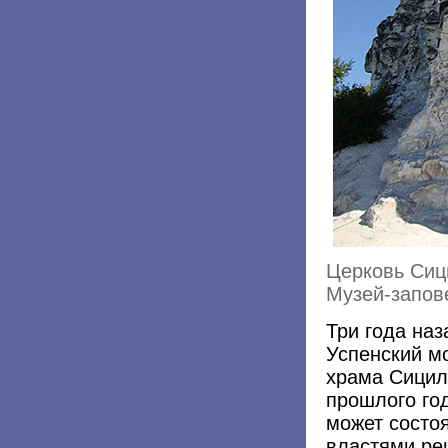
Церковь Сиц
Музей-запов
Три года на
Успенский м
храма Сицил
прошлого год
может состо
властями ре