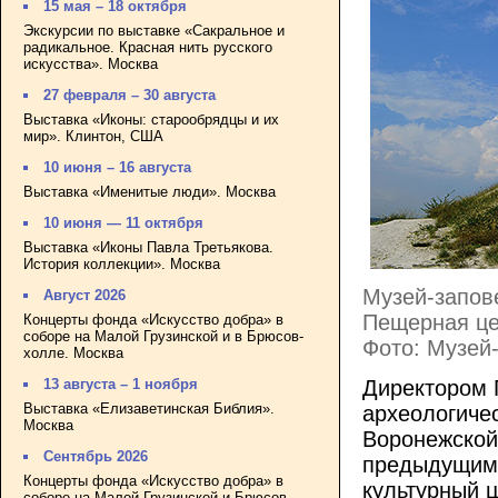
15 мая – 18 октября
Экскурсии по выставке «Сакральное и
радикальное. Красная нить русского
искусства». Москва
27 февраля – 30 августа
Выставка «Иконы: старообрядцы и их
мир». Клинтон, США
10 июня – 16 августа
Выставка «Именитые люди». Москва
10 июня — 11 октября
Выставка «Иконы Павла Третьякова.
История коллекции». Москва
Музей-запов
Август 2026
Пещерная це
Концерты фонда «Искусство добра» в
соборе на Малой Грузинской и в Брюсов-
Фото: Музей
холле. Москва
Директором 
13 августа – 1 ноября
Выставка «Елизаветинская Библия».
археологиче
Москва
Воронежской
Сентябрь 2026
предыдущим 
Концерты фонда «Искусство добра» в
культурный 
соборе на Малой Грузинской и Брюсов-