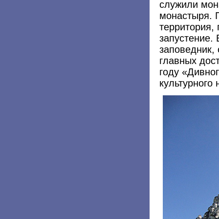
служили мон
монастыря. 
территория, 
запустение. 
заповедник,
главных дос
году «Дивног
культурного