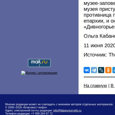
музее-запов
музея прист
противница 
епархии, и о
«Дивногорье
Ольга Кабан
11 июня 202
Источник: Th
На главную
|
В
Мнение редакции может не совпадать с мнением авторов отдельных материалов.
© 2005–2026 «Благовест-инфо»
Адрес электронной почты редакции:
info@blagovest-info.ru
Телефон редакции: +7 499 264 97 72