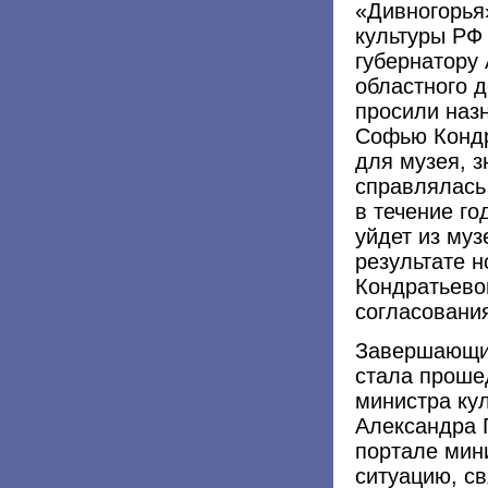
«Дивногорья
культуры РФ
губернатору
областного 
просили наз
Софью Кондр
для музея, з
справлялась
в течение го
уйдет из муз
результате н
Кондратьево
согласовани
Завершающим
стала проше
министра ку
Александра 
портале мин
ситуацию, с