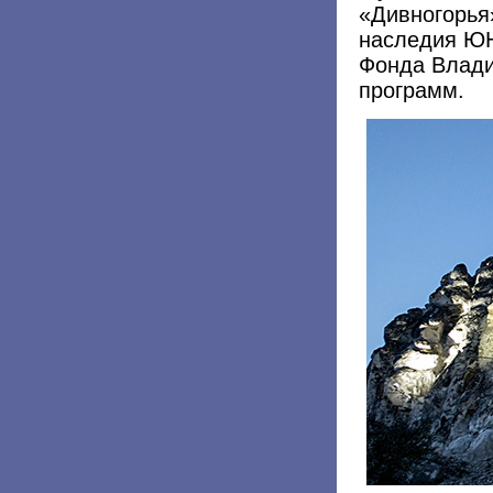
«Дивногорья
наследия ЮН
Фонда Влади
программ.