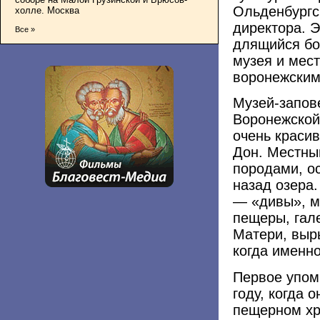
Ольденбургск
холле. Москва
директора. 
Все »
длящийся бо
музея и мес
воронежским
Музей-запов
Воронежской
очень красив
Дон. Местн
породами, о
назад озера
— «дивы», м
пещеры, гал
Матери, выры
когда именно
Первое упоми
году, когда 
пещерном хр