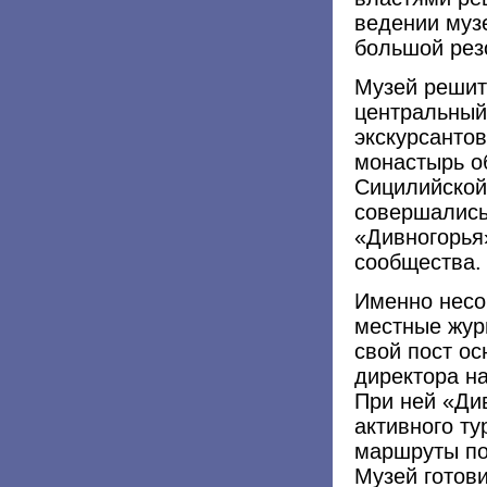
ведении муз
большой рез
Музей решит
центральный
экскурсантов
монастырь об
Сицилийской
совершались
«Дивногорья
сообщества.
Именно несо
местные жур
свой пост ос
директора н
При ней «Ди
активного т
маршруты по
Музей готов