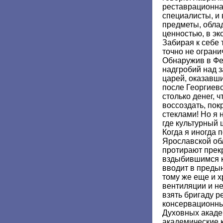
реставрационна
специалисты, и
предметы, обла
ценностью, в эк
Забирая к себе 
точно не ограни
Обнаружив в Фе
надгробий над 
царей, оказавши
после Георгиев
столько денег, 
воссоздать, по
стеклами! Но я 
где культурный
Когда я иногда
Ярославской обл
протирают прек
вздыбившимся к
вводит в предын
тому же еще и 
вентиляции и не
взять бригаду р
консервационны
Духовных акад
академические к