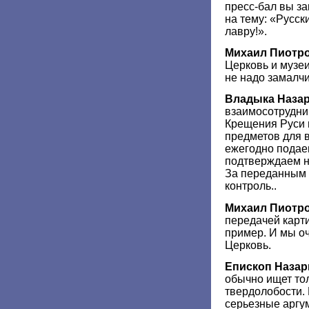
пресс-бал вы з
на тему: «Русск
лавру!».
Михаил Пиотр
Церковь и музеи
не надо замалчи
Владыка Наза
взаимосотрудни
Крещения Руси 
предметов для 
ежегодно подае
подтверждаем н
За переданным 
контроль..
Михаил Пиотр
передачей карти
пример. И мы оч
Церковь.
Епископ Назар
обычно ищет то
твердолобости. 
серьезные аргу