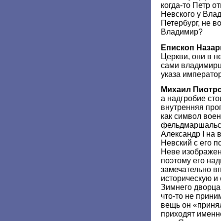
когда-то Петр 
Невского у Вла
Петербург, не в
Владимир?
Епископ Назар
Церкви, они в н
сами владимирц
указа император
Михаил Пиотр
а надгробие сто
внутренняя про
как символ воен
фельдмаршальск
Александр I на 
Невский с его 
Неве изображен
поэтому его на
замечательно в
историческую и
Зимнего дворца
что-то не приним
вещь он «приня
приходят именн