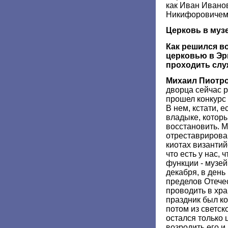
как Иван Ивано
Никифоровичем
Церковь в муз
Как решился в
церковью в Эр
проходить сл
Михаил Пиотр
дворца сейчас р
прошел конкурс
В нем, кстати, е
владыке, котор
восстановить. М
отреставрирова
киотах византий
что есть у нас,
функции - музей
декабря, в день
пределов Отече
проводить в хра
праздник был ко
потом из светск
остался только 
возродить его и