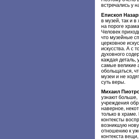
встречались у н
Епископ Назар
в музей, так и 
на пороге храма
Человек приходит
что музейные с
церковное искус
искусства. А с 
духовного соде
каждая деталь, 
самые великие а
обольщаться, чт
музеи и не ходя
суть веры.
Михаил Пиотр
узнают больше, 
учреждения обр
наверное, неко
только в храме.
контексты воспр
возникшую нову
отношению к уж
контекста вещи,