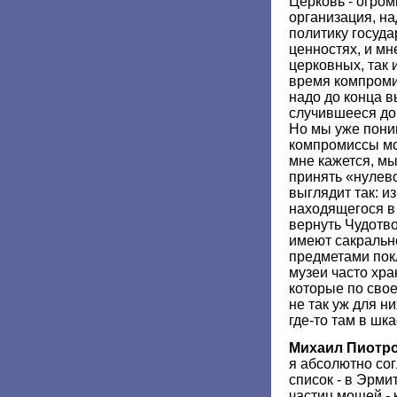
Церковь - огро
организация, на
политику госуда
ценностях, и мн
церковных, так и
время компроми
надо до конца в
случившееся до 
Но мы уже поним
компромиссы мо
мне кажется, м
принять «нулев
выглядит так: из
находящегося в 
вернуть Чудотв
имеют сакральн
предметами пок
музеи часто хр
которые по сво
не так уж для н
где-то там в шк
Михаил Пиотр
я абсолютно со
список - в Эрми
частиц мощей - 