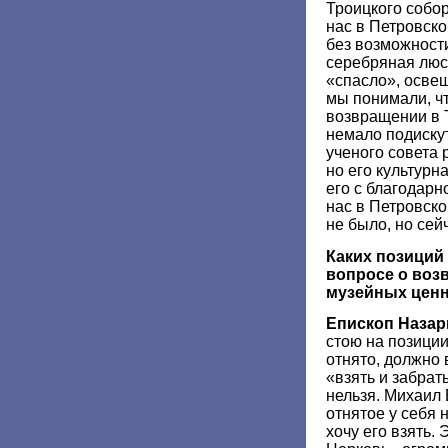
Троицкого собор
нас в Петровск
без возможност
серебряная люс
«спасло», осве
мы понимали, чт
возвращении в 
немало подиску
ученого совета 
но его культурн
его с благодарн
нас в Петровско
не было, но сей
Каких позиций
вопросе о воз
музейных цен
Епископ Назар
стою на позиции
отнято, должно 
«взять и забрать
нельзя. Михаил
отнятое у себя н
хочу его взять.