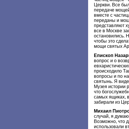
Церкви. Все был
передаче мощей
вместе с части
переданы и мощ
представляют х
все в Москве за
остановились. Н
чтобы это сдела
мощи святых Ар
Епископ Назар
вопрос и о воз
евхаристических
происходило Та
вопросы и по 
святынь. Я виде
Музея истории р
что богослужебн
самых ящиках, в
забирали из Цер
Михаил Пиотр
случай, я думаю
Возможно, что 
использовали вт