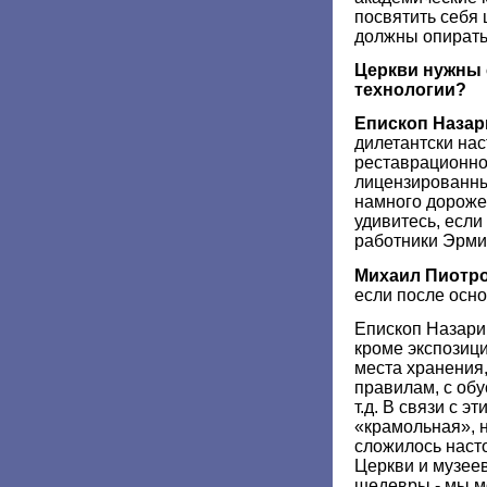
посвятить себя 
должны опирать
Церкви нужны
технологии?
Епископ Назар
дилетантски на
реставрационно
лицензированны
намного дороже
удивитесь, если
работники Эрмит
Михаил Пиотр
если после осно
Епископ Назари
кроме экспозиц
места хранения
правилам, с об
т.д. В связи с э
«крамольная», 
сложилось наст
Церкви и музеев
шедевры - мы м