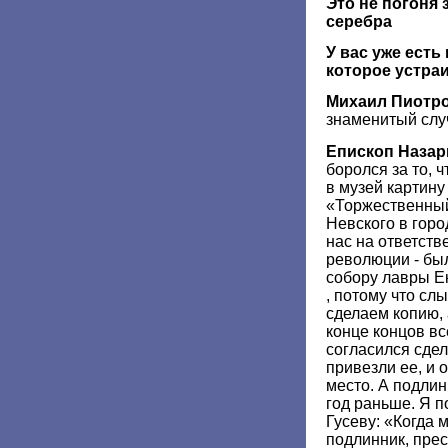
Это не погоня 
серебра
У вас уже ест
которое устра
Михаил Пиотр
знаменитый случ
Епископ Назар
боролся за то, 
в музей картин
«Торжественный
Невского в город
нас на ответств
революции - бы
собору лавры Ек
, потому что сл
сделаем копию, 
конце концов вс
согласился сдел
привезли ее, и о
место. А подли
год раньше. Я 
Гусеву: «Когда
подлинник, прес