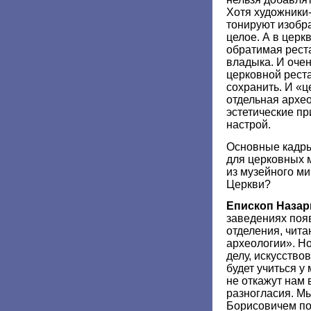
Хотя художники
тонируют изобр
целое. А в церк
обратимая реста
владыка. И очен
церковной рест
сохранить. И «ц
отдельная архео
эстетические пр
настрой.
Основные кадры 
для церковных 
из музейного м
Церкви?
Епископ Назар
заведениях поя
отделения, чит
археологии». Но
делу, искусств
будет учиться у 
не откажут нам 
разногласия. М
Борисовичем по