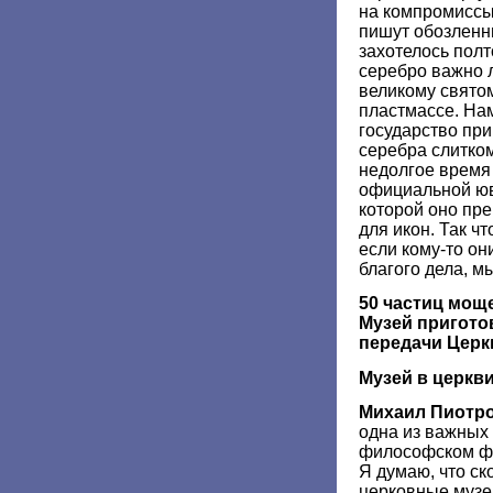
на компромиссы.
пишут обозленн
захотелось пол
серебро важно л
великому святом
пластмассе. Нам
государство пр
серебра слитком
недолгое время
официальной юв
которой оно пре
для икон. Так ч
если кому-то он
благого дела, м
50 частиц мощ
Музей пригото
передачи Церк
Музей в церкв
Михаил Пиотр
одна из важных
философском фа
Я думаю, что ск
церковные музеи