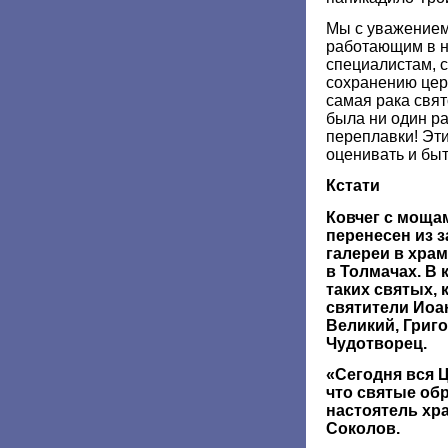
Мы с уважением
работающим в 
специалистам, 
сохранению цер
самая рака свя
была ни один ра
переплавки! Эт
оценивать и бы
Кстати
Ковчег с моща
перенесен из 
галереи в хра
в Толмачах. В 
таких святых, 
святители Иоа
Великий, Григ
Чудотворец.
«Сегодня вся 
что святые обр
настоятель хр
Соколов.