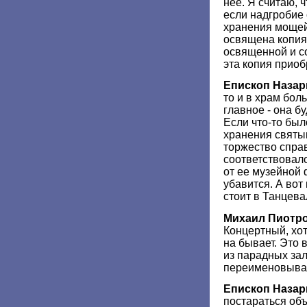
нее. Я считаю, ч
если надгробие 
хранения мощей 
освящена копия.
освященной и с
эта копия приоб
Епископ Назар
то и в храм бол
главное - она бу
Если что-то бы
хранения святын
торжество справ
соответствовал
от ее музейной 
убавится. А вот
стоит в Танцева
Михаил Пиотр
Концертный, хот
на бывает. Это 
из парадных за
переименовыват
Епископ Назар
постараться объ