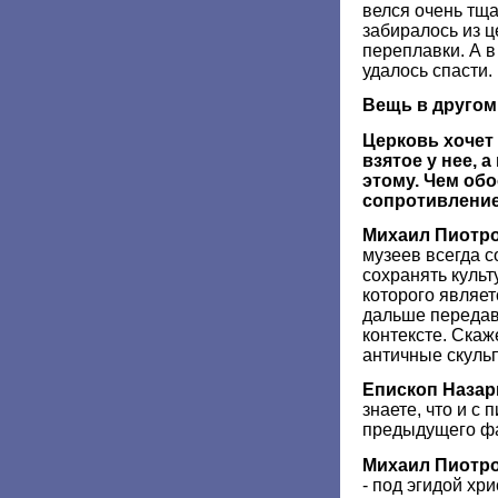
велся очень тща
забиралось из ц
переплавки. А в
удалось спасти.
Вещь в другом
Церковь хочет 
взятое у нее, 
этому. Чем об
сопротивлени
Михаил Пиотр
музеев всегда с
сохранять культ
которого являет
дальше передав
контексте. Скаж
античные скульп
Епископ Назар
знаете, что и с
предыдущего фа
Михаил Пиотр
- под эгидой хр