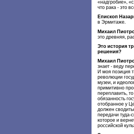
«надгробие», «с
что рака - это в
Епископ Назар
в Эрмитаже.
Михаил Пиотр
это древняя, ра
Это история т
решения?
Михаил Пиотр
знает - веду пе
И моя позиция т
революции госуд
музеи, и идеоло
примитивно прос
переплавить, т
обязанность гос
отобранное у Це
должен сводить
передачи туда-
которое и верне
российской куль