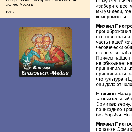
от музеев ничег
холле. Москва
«заберите все, ч
мы увидели, где
Все »
компромиссы.
Михаил Пиотр
пренебрежения к
все говорильня
часть нашей жиз
человечески общ
вторых, выраба
Причем найденн
не обязывает на
принципиальных
принципиальное 
что культура и 
они делают чело
Епископ Назар
замечательный 
Эрмитаж вернул
паникадило Трои
без борьбы. Но 
Михаил Пиотр
попало в Эрмит