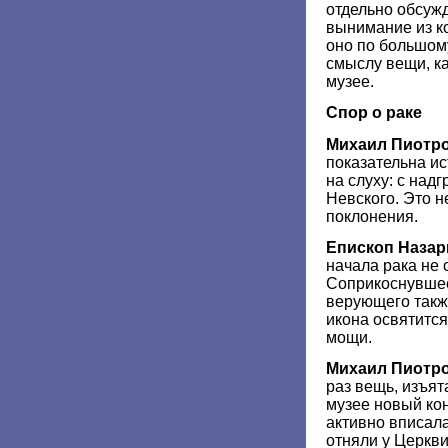
отдельно обсужд
вынимание из ко
оно по большому
смыслу вещи, ка
музее.
Спор о раке
Михаил Пиотр
показательна ис
на слуху: с над
Невского. Это н
поклонения.
Епископ Назар
начала рака не 
Соприкоснувше
верующего такж
икона освятится
мощи.
Михаил Пиотр
раз вещь, изъят
музее новый кон
активно вписала
отняли у Церкви