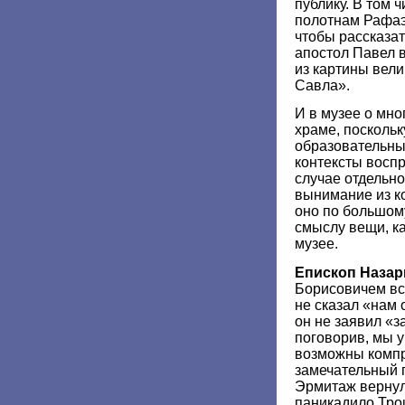
публику. В том ч
полотнам Рафаэ
чтобы рассказат
апостол Павел 
из картины вел
Савла».
И в музее о мно
храме, поскольк
образовательны
контексты воспр
случае отдельно
вынимание из ко
оно по большому
смыслу вещи, ка
музее.
Епископ Назар
Борисовичем вс
не сказал «нам 
он не заявил «за
поговорив, мы ув
возможны компр
замечательный 
Эрмитаж вернул
паникадило Тро