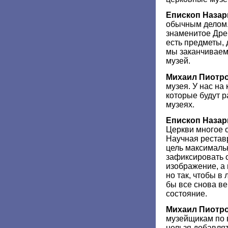
Епископ Назар
обычным делом.
знаменитое Дре
есть предметы,
мы заканчиваем
музей.
Михаил Пиотр
музея. У нас на
которые будут 
музеях.
Епископ Назар
Церкви многое 
Научная рестав
цель максималь
зафиксировать 
изображение, а 
но так, чтобы 
бы все снова в
состояние.
Михаил Пиотр
музейщикам по 
нельзя добавлят