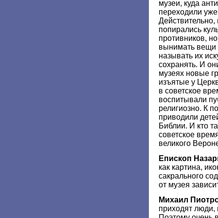
музеи, куда ант
переходили уже
Действительно,
попирались кул
противников, но
вынимать вещи 
называть их иск
сохранять. И он
музеях новые г
изъятые у Церк
в советское вр
воспитывали пуб
религиозно. К 
приводили детей
Библии. И кто т
советское время
великого Верон
Епископ Назар
как картина, ико
сакрального сод
от музея зависит
Михаил Пиотр
приходят люди, 
Поэтому очень 