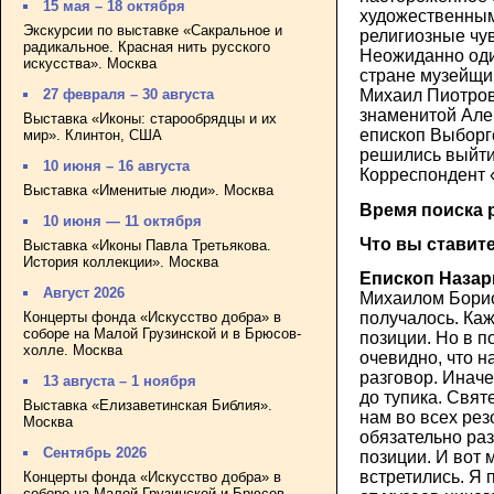
15 мая – 18 октября
художественны
Экскурсии по выставке «Сакральное и
религиозные чу
радикальное. Красная нить русского
Неожиданно оди
искусства». Москва
стране музейщи
27 февраля – 30 августа
Михаил Пиотров
знаменитой Але
Выставка «Иконы: старообрядцы и их
епископ Выборг
мир». Клинтон, США
решились выйти
10 июня – 16 августа
Корреспондент «
Выставка «Именитые люди». Москва
Время поиска 
10 июня — 11 октября
Что вы ставит
Выставка «Иконы Павла Третьякова.
История коллекции». Москва
Епископ Назар
Август 2026
Михаилом Борис
Концерты фонда «Искусство добра» в
получалось. Ка
соборе на Малой Грузинской и в Брюсов-
позиции. Но в п
холле. Москва
очевидно, что н
разговор. Инач
13 августа – 1 ноября
до тупика. Свят
Выставка «Елизаветинская Библия».
нам во всех ре
Москва
обязательно ра
Сентябрь 2026
позиции. И вот
встретились. Я 
Концерты фонда «Искусство добра» в
соборе на Малой Грузинской и Брюсов-