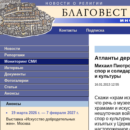
Контакты
Подписка
Новости
Репортажи
Атланты дер
Мониторинг СМИ
Михаил Пиотро
Интервью
спор и солида
Документы
и культуры
Фотогалереи
16.01.2013 12:55
Статьи
Анонсы
Скажи «храм иск
что речь о музе
Анонсы
храмами и искус
19 марта 2026 г. — 7 февраля 2027 г.
нешуточная войн
спор о культурн
Выставка «Искусство добродетельных
жен». Москва
изъятых у Церк
настороженное 