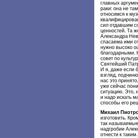
главных аргуме
раки: она не та
относимся к му
квалифицирован
сил отдавшим с
ценностей. Та ж
Александра Нев
спасаема ими от
нужно высоко о
благодарными. 
совет по культу
Святейший Патр
И я, даже если 
взгляд, подчиню
нас это принято
уже сейчас пон
ситуацию. Это, 
и надо искать 
способы его ре
Михаил Пиотр
изготовить. Кро
так называемые
надгробии Алек
отнести к таким