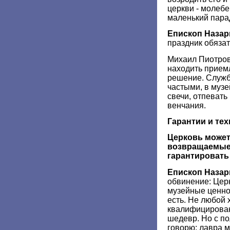
церкви - молебе
маленький пара
Епископ Назар
праздник обязат
Михаил Пиотров
находить прием
решение. Служб
частыми, в муз
свечи, отпевать
венчания.
Гарантии и те
Церковь может
возвращаемые 
гарантировать
Епископ Назар
обвинение: Церк
музейные ценно
есть. Не любой
квалифицирован
шедевр. Но с п
говорю: лавра м