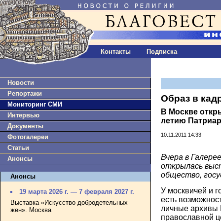
Контакты
Подписка
Новости
Репортажи
Образ в кад
Мониторинг СМИ
В Москве откр
Интервью
летию Патриа
Документы
10.11.2011 14:33
Фотогалереи
Статьи
Вчера в Галере
Анонсы
открылась выст
общество, госу
Анонсы
У москвичей и г
19 марта 2026 г. — 7 февраля 2027 г.
есть возможнос
Выставка «Искусство добродетельных
личные архивы 
жен». Москва
православной це