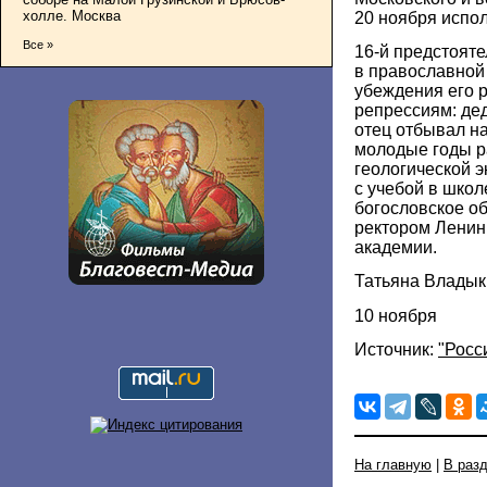
холле. Москва
20 ноября испол
Все »
16-й предстоят
в православной
убеждения его 
репрессиям: де
отец отбывал н
молодые годы р
геологической 
с учебой в шко
богословское об
ректором Ленин
академии.
Татьяна Владык
10 ноября
Источник:
"Росс
На главную
|
В раз