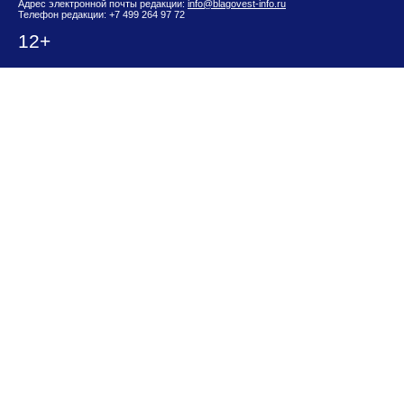
Адрес электронной почты редакции:
info@blagovest-info.ru
Телефон редакции: +7 499 264 97 72
12+