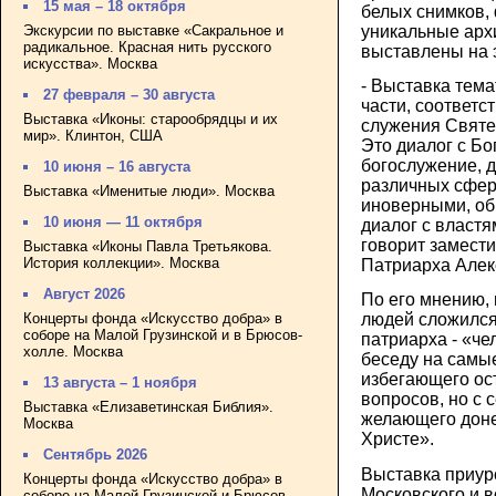
15 мая – 18 октября
белых снимков, 
уникальные ар
Экскурсии по выставке «Сакральное и
радикальное. Красная нить русского
выставлены на 
искусства». Москва
- Выставка тема
27 февраля – 30 августа
части, соответ
Выставка «Иконы: старообрядцы и их
служения Святе
мир». Клинтон, США
Это диалог с Бо
богослужение, 
10 июня – 16 августа
различных сфер
Выставка «Именитые люди». Москва
иноверными, об
10 июня — 11 октября
диалог с властя
говорит замест
Выставка «Иконы Павла Третьякова.
История коллекции». Москва
Патриарха Алек
Август 2026
По его мнению,
Концерты фонда «Искусство добра» в
людей сложился
соборе на Малой Грузинской и в Брюсов-
патриарха - «че
холле. Москва
беседу на самы
избегающего ос
13 августа – 1 ноября
вопросов, но с
Выставка «Елизаветинская Библия».
желающего доне
Москва
Христе».
Сентябрь 2026
Выставка приур
Концерты фонда «Искусство добра» в
Московского и в
соборе на Малой Грузинской и Брюсов-