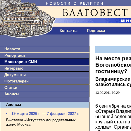
Контакты
Подписка
Новости
Репортажи
На месте ре
Мониторинг СМИ
Боголюбског
Интервью
гостиницу?
Документы
Владимирские
Фотогалереи
озаботились с
Статьи
13.09.2011 10:29
Анонсы
Анонсы
6 сентября на 
«Старый Владим
19 марта 2026 г. — 7 февраля 2027 г.
бывшей водонап
Выставка «Искусство добродетельных
круглый стол на
жен». Москва
холма». Органи