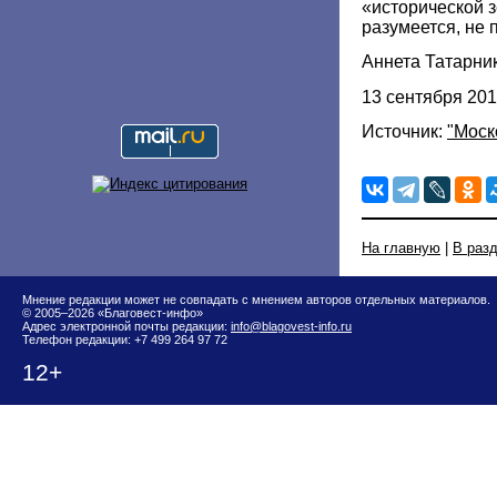
«исторической з
разумеется, не 
Аннета Татарни
13 сентября 201
Источник:
"Моск
На главную
|
В раз
Мнение редакции может не совпадать с мнением авторов отдельных материалов.
© 2005–2026 «Благовест-инфо»
Адрес электронной почты редакции:
info@blagovest-info.ru
Телефон редакции: +7 499 264 97 72
12+