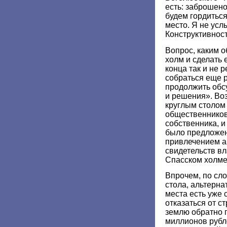
есть: заброшено
будем гордиться
место. Я не ус
Конструктивност
Вопрос, каким о
холм и сделать 
конца так и не 
собраться еще р
продолжить обс
и решения». Во
круглым столом 
общественников
собственника, и
было предложен
привлечением а
свидетельств в
Спасском холме
Впрочем, по сло
стола, альтерна
места есть уже 
отказаться от с
землю обратно го
миллионов рубле