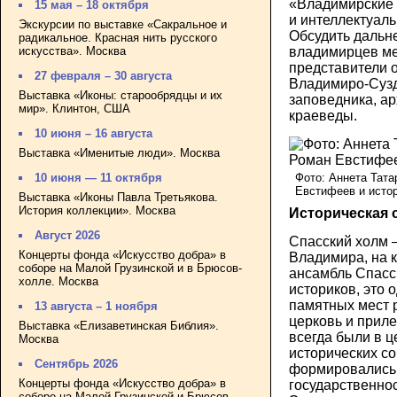
«Владимирские 
15 мая – 18 октября
и интеллектуал
Экскурсии по выставке «Сакральное и
Обсудить дальн
радикальное. Красная нить русского
искусства». Москва
владимирцев ме
представители о
27 февраля – 30 августа
Владимиро-Сузд
Выставка «Иконы: старообрядцы и их
заповедника, ар
мир». Клинтон, США
краеведы.
10 июня – 16 августа
Выставка «Именитые люди». Москва
Фото: Аннета Тата
10 июня — 11 октября
Евстифеев и исто
Выставка «Иконы Павла Третьякова.
История коллекции». Москва
Историческая 
Август 2026
Спасский холм 
Концерты фонда «Искусство добра» в
Владимира, на 
соборе на Малой Грузинской и в Брюсов-
ансамбль Спасс
холле. Москва
историков, это 
памятных мест 
13 августа – 1 ноября
церковь и прил
Выставка «Елизаветинская Библия».
всегда были в 
Москва
исторических со
Сентябрь 2026
формировались
Концерты фонда «Искусство добра» в
государственнос
соборе на Малой Грузинской и Брюсов-