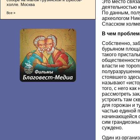
Это место связа
холле. Москва
деятельностью 
По данным, пол
Все »
археологом Ник
Спасском холме
В чем проблем
Собственно, за
бурьяном площа
такого пристал
общественности
власти не тороп
полуразрушенны
стоявшего здес
называют «исто
того, с него ка
рассмотреть зак
устроить там с
для горожан и т
частью единой 
начинающейся о
сим грандиозным
суждено.
Один из организ