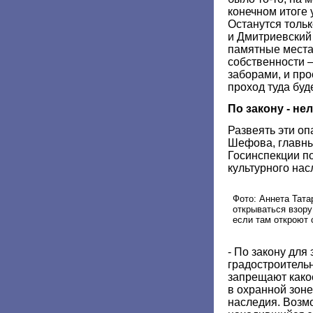
конечном итоге 
Останутся тольк
и Дмитриевский
памятные места 
собственности 
заборами, и про
проход туда буде
По закону - не
Развеять эти о
Шефова, главны
Госинспекции п
культурного нас
Фото: Аннета Тата
открываться взор
если там откроют
- По закону для
градостроитель
запрещают како
в охранной зоне
наследия. Возм