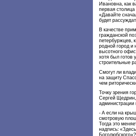
Ивановна, как 
первая столица 
«Давайте снача
будет рассуждат
В качестве прим
гражданской по
петербуржцев, к
родной город и 
высотного офис
хотя был готов 
строительные р
Смогут ли влад
на защиту Спасс
чем риторически
Точку зрения го
Сергей Щедрин,
администрации 
- А если на кры
смотровую площ
Тогда это меняе
надпись: «Здес
Боголюбского»?