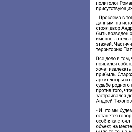
политолог Рома
присутствующих
- Проблема в то
данным, на исто
стоял двор Анд
быть возведен о
именно - отель 
этажей. Частичн
территорию Пат
Все дело в том, 
появился собств
хочет извлекать
прибыль. Старо
архитекторы и 
судьбе родного 
против того, чт
застраивался д
Андрей Тихонов,
- И что мы буде
останется говор
особняка стоял 
объект, на мест
было то-то, на 