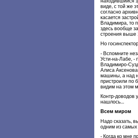
находившийся з
виде, с той же 
согласно архив
касается застро
Владимира, то 
здесь вообще з
строения выше 
Но госинспекто
- Вспомните не
Усти-на-Лабе, -
Владимиро-Сузд
Алиса Аксенова
машины, а над н
пристроили по 
видим на этом м
Контр-доводов 
нашлось...
Всем миром
Надо сказать, 
одним из самых
- Когда ко мне 