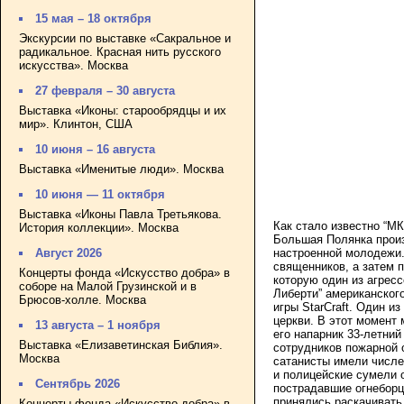
15 мая – 18 октября
Экскурсии по выставке «Сакральное и
радикальное. Красная нить русского
искусства». Москва
27 февраля – 30 августа
Выставка «Иконы: старообрядцы и их
мир». Клинтон, США
10 июня – 16 августа
Выставка «Именитые люди». Москва
10 июня — 11 октября
Выставка «Иконы Павла Третьякова.
Как стало известно “МК
История коллекции». Москва
Большая Полянка произ
Август 2026
настроенной молодежи.
священников, а затем 
Концерты фонда «Искусство добра» в
которую один из агресс
соборе на Малой Грузинской и в
Либерти” американског
Брюсов-холле. Москва
игры StarCraft. Один и
церкви.
В этот момент 
13 августа – 1 ноября
его напарник 33-летний
Выставка «Елизаветинская Библия».
сотрудников пожарной
Москва
сатанисты имели числе
и полицейские сумели о
Сентябрь 2026
пострадавшие огнеборц
принялись раскачивать
Концерты фонда «Искусство добра» в