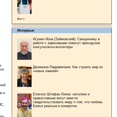
Все »
Интервью
Игумен Иона (Займовский): Священнику в
работе с зависимыми помогут приходские
консультанты-волонтеры
е
Джованна Парравичини: Как строить мир из
вно
«новых камней»
рной
в и
Епископ Штефан Липке: католики и
православные могут вместе
свидетельствовать миру о том, что любовь
ПС,
Божья реальна и конкретна
али