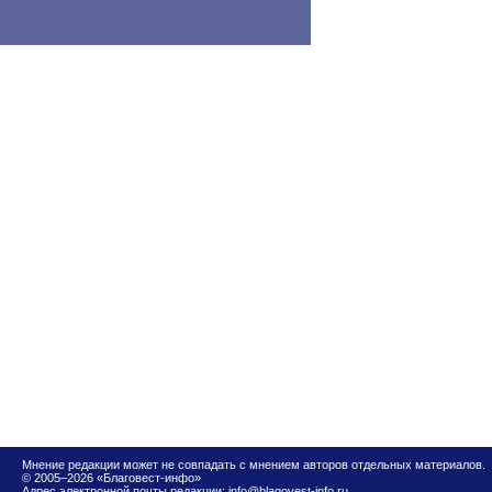
Мнение редакции может не совпадать с мнением авторов отдельных материалов.
© 2005–2026 «Благовест-инфо»
Адрес электронной почты редакции:
info@blagovest-info.ru