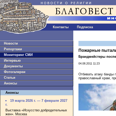
Контакты
Подписка
Новости
Репортажи
Пожарные пытали
Мониторинг СМИ
Брандмейстеры посп
Интервью
04.08.2011 11:23
Документы
Фотогалереи
Отбивать атаку банды 
Статьи
православный храм, пр
Анонсы
Анонсы
19 марта 2026 г. — 7 февраля 2027
г.
Выставка «Искусство добродетельных
жен». Москва