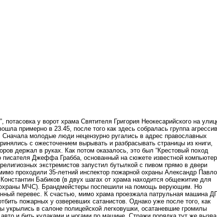
”, потасовка у ворот храма Святителя Григория Неокесарийского на улиц
ошла примерно в 23.45, после того как здесь собралась группа агресси
 Сначала молодые люди нецензурно ругались в адрес православных
принялись с ожесточением вырывать и разбрасывать страницы из книги,
оров держал в руках. Как потом оказалось, это был “Крестовый поход
о писателя Джеффа Грабба, основанный на сюжете известной компьюте
з религиозных экстремистов запустил бутылкой с пивом прямо в двери
мимо проходили 35-летний инспектор пожарной охраны Александр Павло
 Константин Бабиков (в двух шагах
от храма находится общежитие для
 охраны МЧС). Брандмейстеры поспешили на помощь верующим. Но
нный перевес. К счастью, мимо храма проезжала патрульная машина Д
тбить пожарных у озверевших сатанистов. Однако уже после того, как
ы укрылись в салоне полицейской легковушки, осатаневшие громилы
 авто и бить кулаками и ногами по машине. Стражи порядка тут же вызв