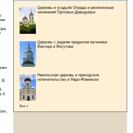
.
Церковь в усадьбе Отрада и религиозные
начинания Орловых-Давыдовых
о
ени
ора,
у
Церковь с редким приделом мученика
Виктора в Могутове
роен
Никольская церковь и приходское
попечительство в Наро-Фоминске
. В
й
 II
Все »
рон,