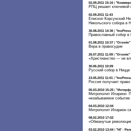
02.09.2011 15:16
|
"Коммер
РПЦ решает ключевой 
02.09.2011 11:43
Епископ Корсунский Не
Никольского собора в 
30.08.2011 14:36
|
"InoPress
Православный собор в 
01.08.2011 10:37
|
"Огонёк"
Вера в правосудие
26.07.2011 11:09
|
"Огонёк"
«Христианство — не вл
30.06.2011 10:09
Русский собор в Ницце
23.05.2011 11:01
|
"InoPress
Россия получает право
05.03.2010 15:25
|
"Интерфа
Митрополит Иларион: 
незабываемое событие
04.03.2010 12:04
Митрополит Иларион ск
08.02.2010 17:02
«Обманутые революцией
03.02.2010 13:04
|
"НГ - Ре