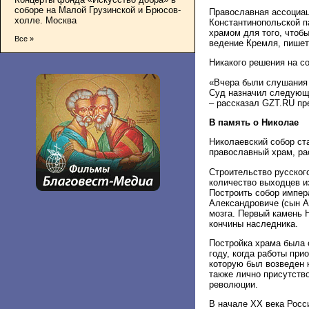
соборе на Малой Грузинской и Брюсов-
Православная ассоциац
холле. Москва
Константинопольской па
храмом для того, чтобы
Все »
ведение Кремля, пишет 
Никакого решения на с
«Вчера были слушания 
Суд назначил следующе
– рассказал GZT.RU пр
В память о Николае
Николаевский собор ст
православный храм, ра
Строительство русског
количество выходцев и
Построить собор импер
Александровиче (сын Ал
мозга. Первый камень 
кончины наследника.
Постройка храма была 
году, когда работы при
которую был возведен 
также лично присутство
революции.
В начале ХХ века Росс