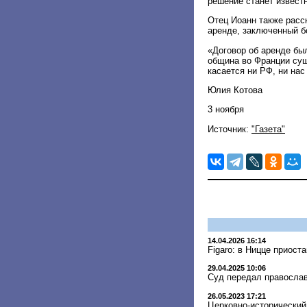
решение станет известн
Отец Иоанн также расск
аренде, заключенный бо
«Договор об аренде бы
община во Франции суще
касается ни РФ, ни на
Юлия Котова
3 ноября
Источник:
"Газета"
14.04.2026 16:14
Figaro: в Ницце приос
29.04.2025 10:06
Суд передал православ
26.05.2023 17:21
Церковно-исторический