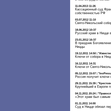
11.04.2013 11:26
Кассационный суд Фран
собственностью РФ
03.07.2012 11:10
Свято-Никольский собо
18.06.2012 10:37
Русский храм в Ницце 
23.01.2012 16:37
В праздник Богоявлени
Ниццы
19.12.2011 14:50
|
"Извести
Ключи от собора в Ниц
16.12.2011 14:31
Ключи от Свято-Николь
05.12.2011 15:07
|
"InoPress
Россия получит ключи 
29.11.2011 15:39
|
"Крестов
Крупнейший в Европе 
04.11.2011 20:24
|
"Правосл
«Этот храм был самым 
01.11.2011 14:00
Суд в Ницце обязал пе