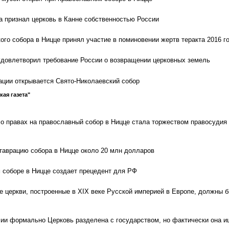
а признал церковь в Канне собственностью России
ого собора в Ницце принял участие в поминовении жертв теракта 2016 г
удовлетворил требование России о возвращении церковных земель
ации открывается Свято-Николаевский собор
кая газета"
 о правах на православный собор в Ницце стала торжеством правосудия 
ставрацию собора в Ницце около 20 млн долларов
 соборе в Ницце создает прецедент для РФ
е церкви, построенные в XIX веке Русской империей в Европе, должны 
сии формально Церковь разделена с государством, но фактически она и