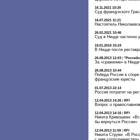
16.11.2021 10:20
Суд французского Грас
16.07.2021 11:21
Настоятель Николаевск
26.02.2021 10:46
Суд в Ницце частично 
19.01.2016 10:24
В Ницце после реставр
26.08.2013 12:03
|
"Российс
За «сражение» в Ницце
26.08.2013 10:44
Победа России в споре
французские юристы
01.07.2013 22:14
Россия потратит на ре
12.04.2013 14:26
|
RFI
Вопрос о православном
12.04.2013 14:16
|
RFI
Никита Кривошеин: «Вс
бы вернуться России»
12.04.2013 11:59
|
RFI
Никита Струве: «В Рос
с ним сотрудничества»