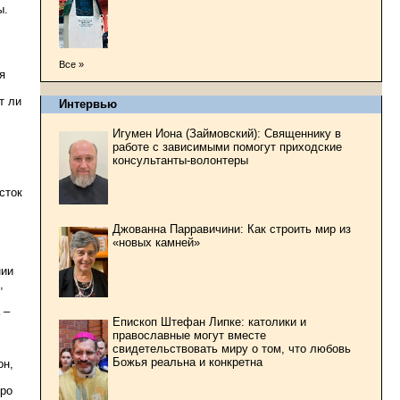
ы.
Все »
я
т ли
Интервью
Игумен Иона (Займовский): Священнику в
работе с зависимыми помогут приходские
консультанты-волонтеры
сток
Джованна Парравичини: Как строить мир из
«новых камней»
нии
,
 –
Епископ Штефан Липке: католики и
православные могут вместе
свидетельствовать миру о том, что любовь
Божья реальна и конкретна
он,
вро