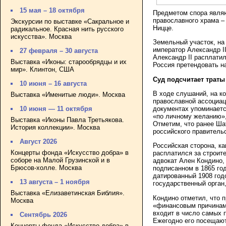
15 мая – 18 октября
Предметом спора являю
православного храма –
Экскурсии по выставке «Сакральное и
Ницце.
радикальное. Красная нить русского
искусства». Москва
Земельный участок, на
император Александр II
27 февраля – 30 августа
Александр II расплати
Выставка «Иконы: старообрядцы и их
Россия претендовать на
мир». Клинтон, США
Суд подсчитает траты
10 июня – 16 августа
В ходе слушаний, на к
Выставка «Именитые люди». Москва
православной ассоциац
документах упоминаетс
10 июня — 11 октября
«по личному желанию»,
Выставка «Иконы Павла Третьякова.
Отметим, что ранее Ша
История коллекции». Москва
российского правитель
Август 2026
Российская сторона, ка
Концерты фонда «Искусство добра» в
расплатился за строит
соборе на Малой Грузинской и в
адвокат Ален Кондино,
Брюсов-холле. Москва
подписанном в 1865 год
датированный 1908 год
13 августа – 1 ноября
государственный орган
Выставка «Елизаветинская Библия».
Кондино отметил, что 
Москва
«финансовым причинам»
входит в число самых 
Сентябрь 2026
Ежегодно его посещают
Концерты фонда «Искусство добра» в