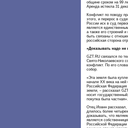
общине сроком на 99 л
Аренда истекла 31 дека
Конфликт по поводу пр
этого, и перерос в суд
России иск в суд перво
является единственным
а также его строений и
быть связаны с отноше
российская сторона от
«Доказывать надо не 
GZT.RU связался по те
Свято-Николаевского с
конфликт. По его слова
собор.
«Эта земля была куплен
начале XX века на ней 
Российская Федерация 
земли, – рассказал GZT
носит государственный,
покупка была частная».
Отец Иоанн рассказал, 
длилось более четырех 
доказывать, что являе
является собственницей
Российской Федерации 