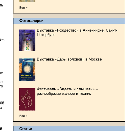
ль
Все »
д
Фотогалереи
Выставка «Рождество» в Анненкирхе. Санкт-
Петербург
е»,
Выставка «Дары волхвов» в Москве
ое
ае
го
Фестиваль «Видеть и слышать» –
разнообразие жанров и техник
908
а
Все »
Статьи
ой