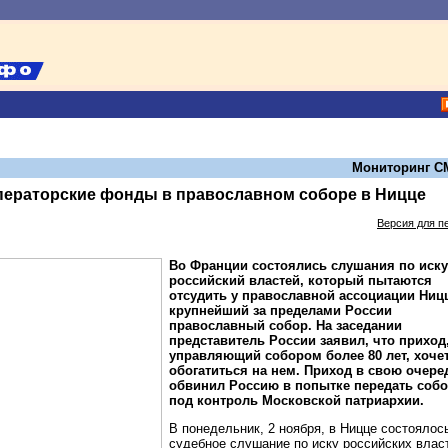
Мониторинг С
ператорские фонды в православном соборе в Ницце
Версия для п
Во Франции состоялись слушания по иску
российский властей, который пытаются
отсудить у православной ассоциации Ни
крупнейший за пределами России
православный собор. На заседании
представитель России заявил, что приход
управляющий собором более 80 лет, хоче
обогатиться на нем. Приход в свою очере
обвинил Россию в попытке передать соб
под контроль Московской патриархии.
В понедельник, 2 ноября, в Ницце состоялос
судебное слушание по иску российских влас