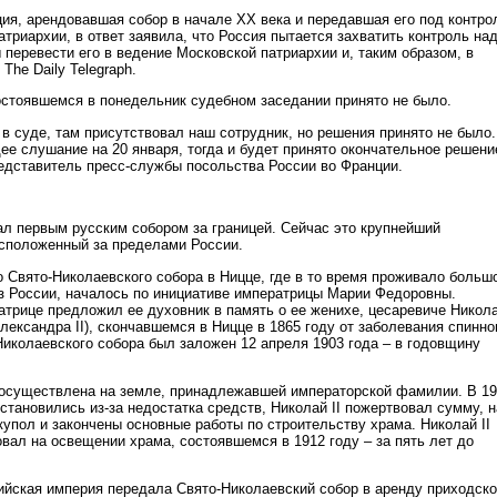
ия, арендовавшая собор в начале XX века и передавшая его под контро
триархии, в ответ заявила, что Россия пытается захватить контроль на
 перевести его в ведение Московской патриархии и, таким образом, в
The Daily Telegraph.
остоявшемся в понедельник судебном заседании принято не было.
в суде, там присутствовал наш сотрудник, но решения принято не было.
е слушание на 20 января, тогда и будет принято окончательное решени
едставитель пресс-службы посольства России во Франции.
ал первым русским собором за границей. Сейчас это крупнейший
сположенный за пределами России.
о Свято-Николаевского собора в Ницце, где в то время проживало больш
з России, началось по инициативе императрицы Марии Федоровны.
атрице предложил ее духовник в память о ее женихе, цесаревиче Никол
ександра II), скончавшемся в Ницце в 1865 году от заболевания спинно
Николаевского собора был заложен 12 апреля 1903 года – в годовщину
осуществлена на земле, принадлежавшей императорской фамилии. В 1
остановились из-за недостатка средств, Николай II пожертвовал сумму, н
купол и закончены основные работы по строительству храма. Николай II
вал на освещении храма, состоявшемся в 1912 году – за пять лет до
ийская империя передала Свято-Николаевский собор в аренду приходск