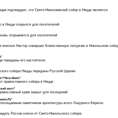
ции подтвердил, что Свято-Николаевский собор в Ницце является
р в Ницце открылся для посетителей
вновь открывается для посетителей
я епископ Нестор совершил Божественную литургию в Никольском соборе
я"
це переданы его настоятелю
ского собора Ниццы переданы Русской Церкви
a"/"Nice-Matin"
от православного собора в Ницце
ский мост"
православный храм закрыт для посещений
авие.Ру"
посещаемым памятником архитектуры всего Лазурного Берега»
редать России ключи от Свято-Никольского собора