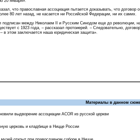
о 20 января».
азал, что православная ассоциация пытается доказывать, что договор о
лее 80 лет назад, не касается ни Российской Федерации, ни их самих.
л подписан между Николаем II и Русским Синодом еще до революции, н
ствует с 1923 года, – рассказал протоиерей. – Следовательно, договор
с – в этом заключается наша юридическая защита».
Материалы в данном сюже
тановили выдворение ассоциации ACOR из русской церкви
ную церковь и кладбище в Ницце России
 музей открыт при православном соборе в Ницце