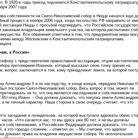
ет. В 1920-е годы приход подчинился Константинопольскому патриархату
бря 2007 года.
ава собственности на Свято-Николаевский собор в Ницце начался еще д
ебный процесс в ноябре 2006 года, когда посольство РФ направило от им
й инстанции Ниццы с просьбой подтвердить, что Российское государство
 законным владельцем земельного участка, на котором расположен соб
 имущества. Все обвинения ответчика в том, что предпринятые меры мог
ниями между Московским и Константинопольским патриархатами,
рицала.
нам, а России»
лефону с представителем православной ассоциации, отцом-настоятелем
обора протоиереем Иоанном, который высказал свою точку зрения на
м, вопрос заключается в том, кому принадлежит земля, на которой пост
а Александром II и по наследству, в конце концов, передана Николаю II
был построен Свято-Николаевский собор. Весь вопрос в том, может ли
претендовать на то, что она является наследником и собственником это
.RU отец Иоанн. – Она должна доказать, что покупка земли Александром
 а не личный характер. Наша сторона в свою очередь считает, что это
что заседание в понедельник, на которой выступали адвокаты обеих сто
часов. «Что касается нас, то мы здесь уже 80 лет, и не мы должны
мся собственниками, а Российская Федерация должна доказать, что она
, а это гораздо сложнее, – отметил он. – Мы считаем, что адвокат
не доказал права на владение имуществом собора. Но окончательное