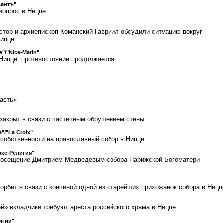
сантъ"
вопрос в Ницце
стор и архиепископ Команский Гавриил обсудили ситуацию вокруг
Ницце
a"/"Nice-Matin"
Ницце: противостояние продолжается
асть»
 закрыт в связи с частичным обрушением стены
a"/"La Croix"
 собственности на православный собор в Ницце
кс-Религия"
Посещение Дмитрием Медведевым собора Парижской Богоматери -
орбит в связи с кончиной одной из старейших прихожанок собора в Ницц
» вкладчики требуют ареста российского храма в Ницце
лигии"