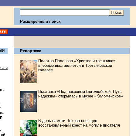
Расширенный поиск
МИ
Репортажи
Полотно Поленова «Христос и грешница»
впервые выставляется в Третьяковской
ечати
галерее
ццы
Выставка «Под покровом Боголюбской. Путь
надежды» открылась в музее «Коломенское»
,
т
дь
ор
В день памяти Чехова освящен
восстановленный крест на могиле писателя
ь
тей