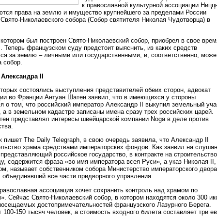
к православной культурной ассоциации Ницц
тся права на землю и имущество крупнейшего за пределами России
 Свято-Николаевского собора (Собор святителя Николая Чудотворца) в
 котором был построен Свято-Николаевский собор, приобрел в свое врем
. Теперь французском суду предстоит выяснить, из каких средств
лся за землю – личными или государственными, и, соответственно, може
 собор.
 Александра II
оторых состоялись выступления представителей обеих сторон, адвокат
ии во Франции Антуан Шатен заявил, что в имеющихся у стороны
я о том, что российский император Александр II выкупил земельный уча
 а в земельном кадастре записаны имена сразу трех российских царей.
тен представлял интересы швейцарской компании Noga в деле против
ства.
к пишет The Daily Telegraph, в свою очередь заявила, что Александр II
ельство храма средствами императорских фондов. Как заявил на слуша
 представляющий российское государство, в контракте на строительство
у, содержится фраза «во имя императора всея Руси», а указ Николая II,
ом, называет собственником собора Министерство императорского двора
, объединявший все части придворного управления.
православная ассоциация хочет сохранить контроль над храмом по
. Сейчас Свято-Николаевский собор, в котором находятся около 300 ик
посещаемых достопримечательностей французского Лазурного Берега.
 100-150 тысяч человек, а стоимость входного билета составляет три е