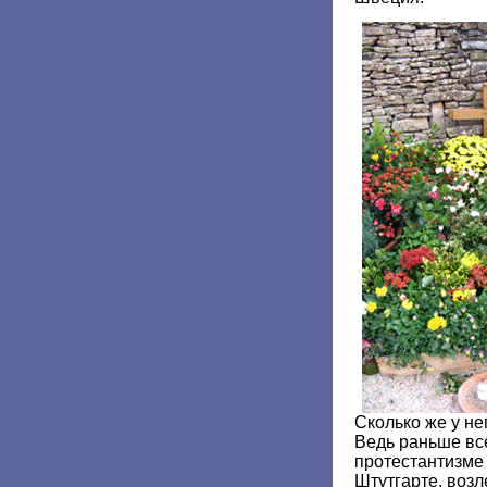
Сколько же у не
Ведь раньше все
протестантизме
Штутгарте, возл