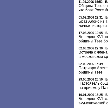
11.09.2006 15:52
|
Б
Община Тэзе оп
что брат Роже 
05.09.2006 22:31
|
Б
Брат Алоис из 
личная история
17.08.2006 10:05
|
Б
Бенедикт XVI п
общины Тэзе бр
02.06.2006 22:30
|
Б
Встреча с член
в московском х
02.06.2006 15:49
Патриарх Алекс
общины Тэзе
29.05.2006 23:50
|
Б
Настоятель общ
на приеме у Па
10.01.2006 13:25
|
Б
Бенедикт XVI в
экуменической 