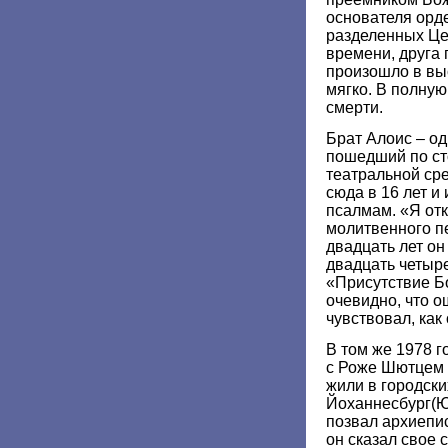
основателя орд
разделенных Це
времени, друга 
произошло в вы
мягко. В полну
смерти.
Брат Алоис – о
пошедший по сто
театральной ср
сюда в 16 лет и
псалмам. «Я отк
молитвенного пе
двадцать лет он
двадцать четыр
«Присутствие Бо
очевидно, что 
чувствовал, как
В том же 1978 г
с Роже Шютцем в
жили в городски
Йоханнесбург(Ю
позвал архиепи
он сказал свое 