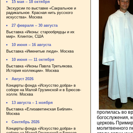
15 мая – 18 октября
Экскурсии по выставке «Сакральное и
радикальное. Красная нить русского
искусства». Москва
27 февраля – 30 августа
Выставка «Иконы: старообрядцы и их
мир». Клинтон, США
10 июня – 16 августа
Выставка «Именитые люди». Москва
10 июня — 11 октября
Выставка «Иконы Павла Третьякова.
История коллекции». Москва
Август 2026
Концерты фонда «Искусство добра» в
соборе на Малой Грузинской и в Брюсов-
холле. Москва
13 августа – 1 ноября
Выставка «Елизаветинская Библия».
пролилась во в
Москва
богослужения, к
Сентябрь 2026
церковь Примир
молитвенного п
Концерты фонда «Искусство добра» в
соборе на Малой Грузинской и Брюсов-