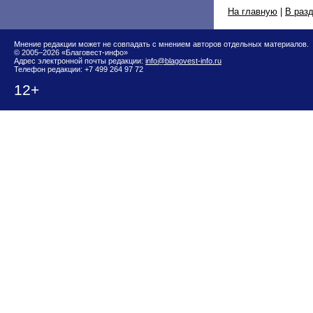
На главную
|
В раз
Мнение редакции может не совпадать с мнением авторов отдельных материалов.
© 2005–2026 «Благовест-инфо»
Адрес электронной почты редакции:
info@blagovest-info.ru
Телефон редакции: +7 499 264 97 72
12+