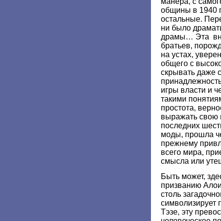
манера, с само
общины в 1940 го
остальные. Пере
ни было драмат
драмы… Эта вн
братьев, порож
на устах, увере
общего с высок
скрывать даже 
принадлежность
игры власти и ч
такими понятиям
простота, верно
выражать свою в
последних шест
моды, прошла че
прежнему привл
всего мира, пр
смысла или ут
Быть может, зде
призванию Алои
столь загадочно
символизирует 
Тэзе, эту прев
человеческое п