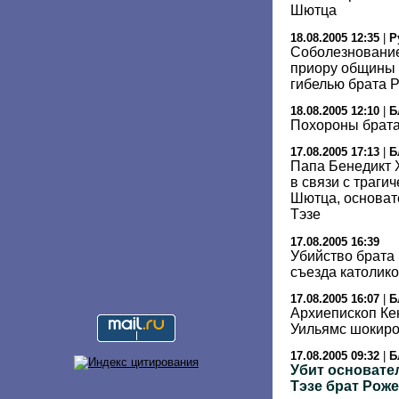
Шютца
18.08.2005 12:35
|
Р
Соболезнование
приору общины Т
гибелью брата 
18.08.2005 12:10
|
Б
Похороны брата
17.08.2005 17:13
|
Б
Папа Бенедикт 
в связи с траги
Шютца, основат
Тэзе
17.08.2005 16:39
Убийство брата
съезда католико
17.08.2005 16:07
|
Б
Архиепископ Ке
Уильямс шокиро
17.08.2005 09:32
|
Б
Убит основате
Тэзе брат Рож