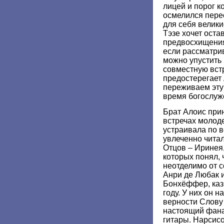
лицей и порог к
осмелился пере
для себя велики
Тэзе хочет оста
предвосхищения
если рассматрив
можно упустить 
совместную встр
предостерегает 
переживаем эту 
время богослуж
Брат Алоис при
встречах молод
устраивала по в
увлеченно читал
Отцов – Иринея,
которых понял,
неотделимо от 
Анри де Любак 
Бонхёффер, ка
году. У них он 
верности Слову 
настоящий фана
гитары. Нарсисо