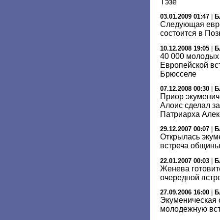
Тэзе
03.01.2009 01:47
|
Б
Следующая евро
состоится в По
10.12.2008 19:05
|
Б
40 000 молодых 
Европейской вс
Брюсселе
07.12.2008 00:30
|
Б
Приор экуменич
Алоис сделал за
Патриарха Алекс
29.12.2007 00:07
|
Б
Открылась экум
встреча общины
22.01.2007 00:03
|
Б
Женева готовит
очередной встр
27.09.2006 16:00
|
Б
Экуменическая 
молодежную вст