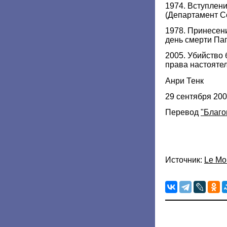
1974. Вступлени
(Департамент Со
1978. Принесени
день смерти Па
2005. Убийство 
права настоятел
Анри Тенк
29 сентября 20
Перевод
"Благо
Источник:
Le Mo