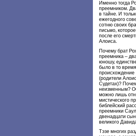
Именно тогда Р
преемником. Дв
в тайне. И толь
ежегодного сов
сотню своих бра
письмо, которое
после его смерт
Алоиса.
Почему брат Ро
преемника – дв
юношу, единстве
было в то время
происхождение 
(родители Алои
Судетах)? Поче
неизменным? Об
можно лишь отне
мистического п
библейский расс
преемники Саул
двенадцати сыно
великого Давида
Тэзе многих раз