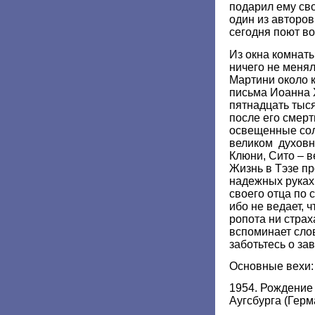
подарил ему сво
один из авторо
сегодня поют во
Из окна комнаты
ничего не менял
Мартини около 
письма Иоанна 
пятнадцать тыс
после его смерт
освещенные со
великом духов
Клюни, Сито – в
Жизнь в Тэзе п
надежных руках
своего отца по 
ибо не ведает, ч
ропота ни страх
вспоминает слов
заботьтесь о за
Основные вехи:
1954. Рождение 
Аугсбурга (Герм