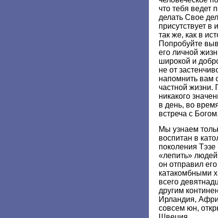
что тебя ведет 
делать Свое дел
присутствует в 
так же, как в и
Попробуйте выв
его личной жизн
широкой и добро
не от застенчиво
напомнить вам 
частной жизни. 
никакого значен
в день, во врем
встреча с Богом
Мы узнаем тольк
воспитан в като
поколения Тэзе 
«лепить» людей.
он отправил его
катакомбными х
всего девятнадц
другим контине
Ирландия, Африк
совсем юн, отк
Швеция.