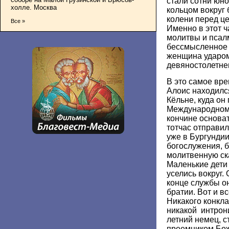
стали сотни юн
холле. Москва
кольцом вокруг 
колени перед це
Все »
Именно в этот ч
молитвы и псал
бессмысленное 
женщина ударом
девяностолетне
В это самое врем
Алоис находился
Кёльне, куда он
Международном 
кончине основат
тотчас отправил
уже в Бургундии
богослужения, б
молитвенную ск
Маленькие дети 
уселись вокруг.
конце службы о
братии. Вот и в
Никакого конкла
никакой интрони
летний немец, с
преемником Бож