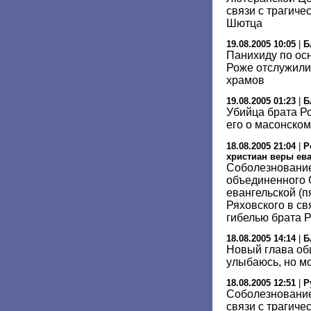
связи с трагиче
Шютца
19.08.2005 10:05
|
Б
Панихиду по ос
Роже отслужили
храмов
19.08.2005 01:23
|
Б
Убийца брата Р
его о масонском
18.08.2005 21:04
|
Р
христиан веры ева
Соболезнование
объединенного 
евангельской (п
Ряховского в св
гибелью брата 
18.08.2005 14:14
|
Б
Новый глава об
улыбаюсь, но м
18.08.2005 12:51
|
Р
Соболезнование
связи с трагиче