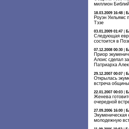
миллион Библий
18.03.2009 16:48
|
Б
Роуэн Уильямс 
Тэзе
03.01.2009 01:47
|
Б
Следующая евро
состоится в По
07.12.2008 00:30
|
Б
Приор экуменич
Алоис сделал за
Патриарха Алекс
29.12.2007 00:07
|
Б
Открылась экум
встреча общины
22.01.2007 00:03
|
Б
Женева готовит
очередной встр
27.09.2006 16:00
|
Б
Экуменическая 
молодежную вст