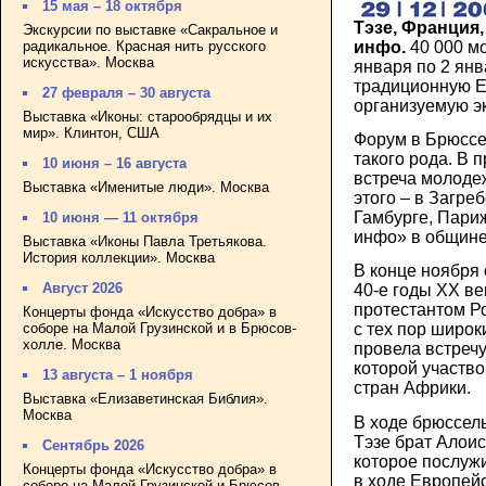
15 мая – 18 октября
Тэзе, Франция,
Экскурсии по выставке «Сакральное и
инфо.
40 000 м
радикальное. Красная нить русского
искусства». Москва
января по 2 янв
традиционную Е
27 февраля – 30 августа
организуемую э
Выставка «Иконы: старообрядцы и их
мир». Клинтон, США
Форум в Брюссел
такого рода. В 
10 июня – 16 августа
встреча молоде
Выставка «Именитые люди». Москва
этого – в Загре
Гамбурге, Пари
10 июня — 11 октября
инфо» в общине
Выставка «Иконы Павла Третьякова.
История коллекции». Москва
В конце ноября
Август 2026
40-е годы ХХ в
протестантом Р
Концерты фонда «Искусство добра» в
соборе на Малой Грузинской и в Брюсов-
с тех пор широк
холле. Москва
провела встреч
которой участво
13 августа – 1 ноября
стран Африки.
Выставка «Елизаветинская Библия».
Москва
В ходе брюссел
Тэзе брат Алоис
Сентябрь 2026
которое послуж
Концерты фонда «Искусство добра» в
в ходе Европейс
соборе на Малой Грузинской и Брюсов-