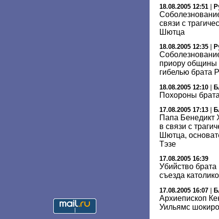
18.08.2005 12:51
|
Р
Соболезнование
связи с трагиче
Шютца
18.08.2005 12:35
|
Р
Соболезнование
приору общины Т
гибелью брата 
18.08.2005 12:10
|
Б
Похороны брата
17.08.2005 17:13
|
Б
Папа Бенедикт 
в связи с траги
Шютца, основат
Тэзе
17.08.2005 16:39
Убийство брата
съезда католико
17.08.2005 16:07
|
Б
Архиепископ Ке
Уильямс шокиро