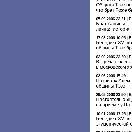
11.09.2006 15:52
|
Б
Община Тэзе оп
что брат Роже 
05.09.2006 22:31
|
Б
Брат Алоис из 
личная история
17.08.2006 10:05
|
Б
Бенедикт XVI п
общины Тэзе бр
02.06.2006 22:30
|
Б
Встреча с член
в московском х
02.06.2006 15:49
Патриарх Алекс
общины Тэзе
29.05.2006 23:50
|
Б
Настоятель общ
на приеме у Па
10.01.2006 13:25
|
Б
Бенедикт XVI в
экуменической 