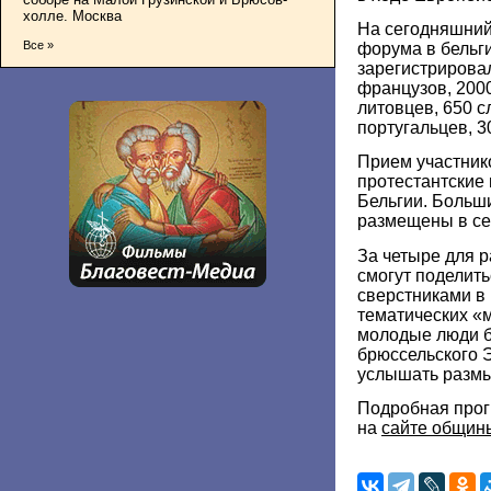
холле. Москва
На сегодняшний 
Все »
форума в бельг
зарегистрирова
французов, 2000
литовцев, 650 с
португальцев, 3
Прием участник
протестантские
Бельгии. Больш
размещены в се
За четыре для 
смогут поделит
сверстниками в
тематических «
молодые люди б
брюссельского 
услышать размы
Подробная прог
на
сайте общин