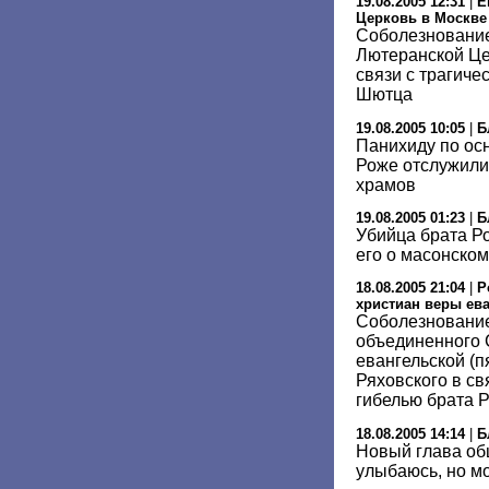
19.08.2005 12:31
|
Е
Церковь в Москве
Соболезнование
Лютеранской Це
связи с трагиче
Шютца
19.08.2005 10:05
|
Б
Панихиду по ос
Роже отслужили
храмов
19.08.2005 01:23
|
Б
Убийца брата Р
его о масонском
18.08.2005 21:04
|
Р
христиан веры ева
Соболезнование
объединенного 
евангельской (п
Ряховского в св
гибелью брата 
18.08.2005 14:14
|
Б
Новый глава об
улыбаюсь, но м