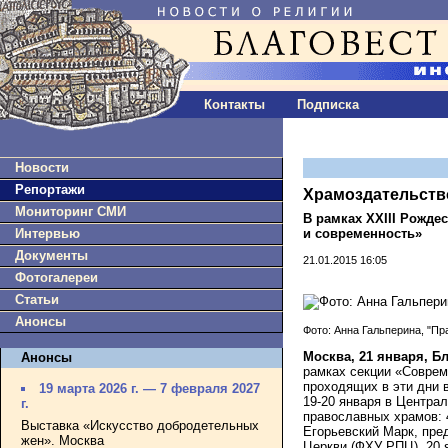
Контакты
Подписка
Новости
Репортажи
Храмоздательств
Мониторинг СМИ
В рамках ХХIII Рожде
и современность»
Интервью
Документы
21.01.2015 16:05
Фотогалереи
Статьи
Анонсы
Фото: Анна Гальперина, "Пр
Москва, 21 января, Б
Анонсы
рамках секции «Соврем
проходящих в эти дни 
19 марта 2026 г. — 7 февраля 2027
19-20 января в Центра
г.
православных храмов: 
Выставка «Искусство добродетельных
Егорьевский Марк, пре
жен». Москва
Церкви (ФХУ РПЦ). 20 