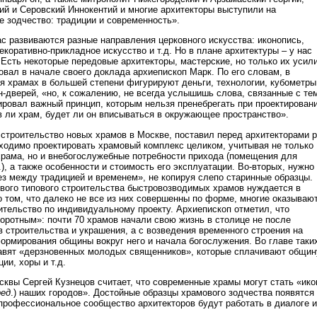
ий и Серовский Иннокентий и многие архитекторы выступили на
 зодчество: традиции и современность».
ас развиваются разные направления церковного искусства: иконопись,
коративно-прикладное искусство и т.д. Но в плане архитектуры – у нас
 Есть некоторые передовые архитекторы, мастерские, но только их усил
овал в начале своего доклада архиепископ Марк. По его словам, в
я храмах в большей степени фигурируют деньги, технологии, кубометры
н-дверей, «но, к сожалению, не всегда услышишь слова, связанные с те
ровал важный принцип, которым нельзя пренебрегать при проектирован
в ли храм, будет ли он вписываться в окружающее пространство».
строительство новых храмов в Москве, поставил перед архитекторами 
бходимо проектировать храмовый комплекс целиком, учитывая не только
храма, но и внебогослужебные потребности прихода (помещения для
), а также особенности и стоимость его эксплуатации. Во-вторых, нужно
ез между традицией и временем», не копируя слепо старинные образцы.
ового типового строительства быстровозводимых храмов нуждается в
о том, что далеко не все из них совершенны по форме, многие оказываю
ительство по индивидуальному проекту. Архиепископ отметил, что
оротным»: почти 70 храмов начали свою жизнь в столице не после
 строительства и украшения, а с возведения временного строения на
ормирования общины вокруг него и начала богослужения. Во главе таки
тавят «дерзновенных молодых священников», которые сплачивают общин
ии, хоры и т.д.
сквы Сергей Кузнецов считает, что современные храмы могут стать «ико
ред
.) наших городов». Достойные образцы храмового зодчества появятся
 профессиональное сообщество архитекторов будут работать в диалоге и