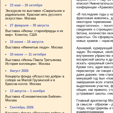
епископ Нижнетагильск
15 мая – 18 октября
конференции «Храмовое
Экскурсии по выставке «Сакральное и
«В последние годы у н
радикальное. Красная нить русского
фресковая живопись, де
искусства». Москва
некоторое торможение.
27 февраля – 30 августа
недостаточно», – посет
сведениях о строящихс
Выставка «Иконы: старообрядцы и их
бетона, количество око
мир». Клинтон, США
красоты». Он сформули
новых храмов – «краси
10 июня – 16 августа
Выставка «Именитые люди». Москва
Архиерей, курирующий 
задач. Во-первых, нео
10 июня — 11 октября
внутреннее убранство 
воскресной школы и др.
Выставка «Иконы Павла Третьякова.
искать «разумный синт
История коллекции». Москва
Кроме того, идея масс
пересмотре: не говоря 
Август 2026
даже дороже, чем стро
Концерты фонда «Искусство добра» в
минувший год был «пов
соборе на Малой Грузинской и в
завершения всех этапов
Брюсов-холле. Москва
выделенном участке, ф
общин, как правило, с
13 августа – 1 ноября
устраивают школы, секц
Выставка «Елизаветинская Библия».
Москва
Главный архитектор Мо
(
в смысле - образом – 
Сентябрь 2026
тогда, когда Церковь и
взаимопонимании.
Концерты фонда «Искусство добра» в