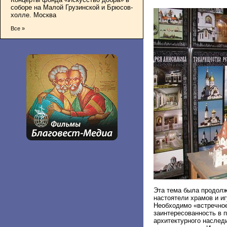
соборе на Малой Грузинской и Брюсов-
холле. Москва
Все »
Эта тема была продолж
настоятели храмов и иг
Необходимо «встречное
заинтересованность в 
архитектурного наследи