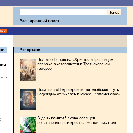
Расширенный поиск
жи
Репортажи
Полотно Поленова «Христос и грешница»
впервые выставляется в Третьяковской
ции
галерее
ечати
Выставка «Под покровом Боголюбской. Путь
надежды» открылась в музее «Коломенское»
в
.
В день памяти Чехова освящен
к
восстановленный крест на могиле писателя