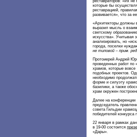
реставраторов: «Их не 
которые бы осуществля
реставрацией, правилам
развивается», что за е
«Архитекторы должны в
выразил мысль о взаим
светскому образованию.
искусства». Учитывая э
анализировать, но «ис
города, поселки нужда
не типовой – прим. ред
Протоиерей Андрей Юре
проведенных работ по 
храмов, которые вовсе
подобных проектов. Од
необходимо продолжать
форме и силуэту храмо
базилики, а также обо
храм окружен построен
Далее на конференции 
председатель правлени
совета Гильдии храмо
победителей конкурса 
22 января в рамках да
в 19-00 состоится
през
«Дары».