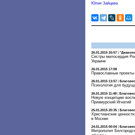
Юлия Зайцева
26.01.2015 20:57
|
"Диакони
Сестры милосердия Рос
Украине
26.01.2015 17:08
Православные проекты 
26.01.2015 13:57
|
Благове
Психология для будущ
26.01.2015 11:48
|
Благове
Новую концепцию восп
Приамурский Игнатий
25.01.2015 20:35
|
Благове
Христианские ценности
в Москве
24.01.2015 00:04
|
Благове
Митрополит Белгородск