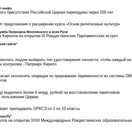
ст-инфо
го присутствия Российской Церкви переизданы через 100 лет
т предложения о расширении курса «Основ религиозных культур»
ужба Патриарха Московского и всея Руси
 Кирилла на открытии III Рождественских Парламентских встреч
кая газета"
зволить людям выбирать тип удостоверения личности, чтобы каждый не
м контролем - Патриарх Кирилл
агает исключить операции по прерыванию беременности из системы ОМ
ртов
ду выделило более 6 млрд. рублей на восстановление памятников
в пользовании Церкви
вает преподавать ОРКСЭ со 2 по 10 классы
хия.Ру"
лла на открытии XXIII Международных Рождественских образовательны