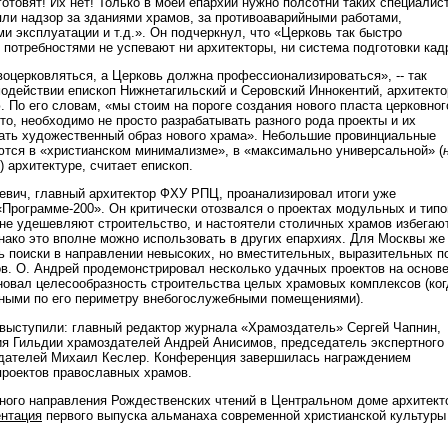
готовят! Их нет! Только в моей епархии нужно полсотни таких специалис
ли надзор за зданиями храмов, за противоаварийными работами,
и эксплуатации и т.д.». Он подчеркнул, что «Церковь так быстро
е потребностями не успевают ни архитекторы, ни система подготовки кад
оцерковляться, а Церковь должна профессионализироваться», -- так
одействии епископ Нижнетагильский и Серовский Иннокентий, архитекто
 По его словам, «мы стоим на пороге создания нового пласта церковног
то, необходимо не просто разрабатывать разного рода проекты и их
кать художественный образ нового храма». Небольшие провинциальные
ются в «христианском минимализме», в «максимально универсальной» (
) архитектуре, считает епископ.
вич, главный архитектор ФХУ РПЦ, проанализировал итоги уже
«Программе-200». Он критически отозвался о проектах модульных и тип
 не удешевляют строительство, и настоятели столичных храмов избегаю
нако это вполне можно использовать в других епархиях. Для Москвы же
 поиски в направлении невысоких, но вместительных, выразительных п
в. О. Андрей продемонстрировал несколько удачных проектов на основ
сновал целесообразность строительства целых храмовых комплексов (ког
ными по его периметру внебогослужебными помещениями).
выступили: главный редактор журнала «Храмоздатель» Сергей Чапнин,
я Гильдии храмоздателей Андрей Анисимов, председатель экспертного
здателей Михаил Кеслер. Конференция завершилась награждением
проектов православных храмов.
нного направления Рождественских чтений в Центральном доме архитект
ентация
первого выпуска альманаха современной христианской культуры