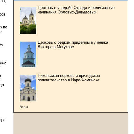
тов,
Церковь в усадьбе Отрада и религиозные
начинания Орловых-Давыдовых
ров.
р по
о
Церковь с редким приделом мученика
но
Виктора в Могутове
овых
т
Никольская церковь и приходское
о
попечительство в Наро-Фоминске
е
да
Все »
ора