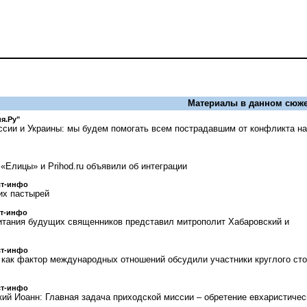
Материалы в данном сюже
я.Ру"
сии и Украины: мы будем помогать всем пострадавшим от конфликта на
«Елицы» и Prihod.ru объявили об интеграции
ст-инфо
их пастырей
ст-инфо
итания будущих священников представил митрополит Хабаровский и
ст-инфо
 как фактор международных отношений обсудили участники круглого ст
ст-инфо
ий Иоанн: Главная задача приходской миссии – обретение евхаристичес