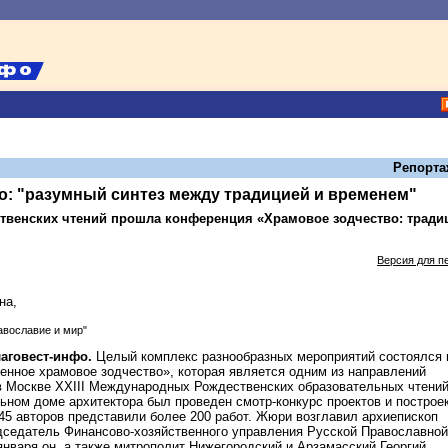
Репорта
о: "разумный синтез между традицией и временем"
ственских чтений прошла конференция «Храмовое зодчество: тради
Версия для п
авославие и мир"
лаговест-инфо.
Целый комплекс разнообразных мероприятий состоялся 
енное храмовое зодчество», которая является одним из направлений
в Москве ХХIII Международных Рождественских образовательных чтений
льном доме архитектора был проведен смотр-конкурс проектов и построе
45 авторов представили более 200 работ. Жюри возглавил архиепископ
дседатель Финансово-хозяйственного управления Русской Православной
января он, а также митрополит Нижегородский и Арзамасский Георгий,