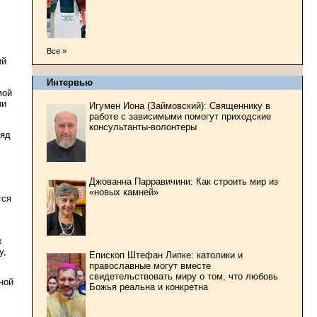
Все »
ий
Интервью
мой
ии
Игумен Иона (Займовский): Священнику в
работе с зависимыми помогут приходские
консультанты-волонтеры
ряд
Джованна Парравичини: Как строить мир из
«новых камней»
тся
х
у,
Епископ Штефан Липке: католики и
православные могут вместе
свидетельствовать миру о том, что любовь
ной
Божья реальна и конкретна