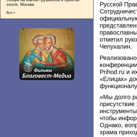
Русской Пра
холле. Москва
Сотрудничес
Все »
официальную
представлен
православны
отметил рук
Чепухалин.
Реализовано 
конференции
Prihod.ru и 
«Елицах» до
функционалу
«Мы долго р
присутствие 
инструменты 
чтобы инфор
Однако, вопр
храма прихо