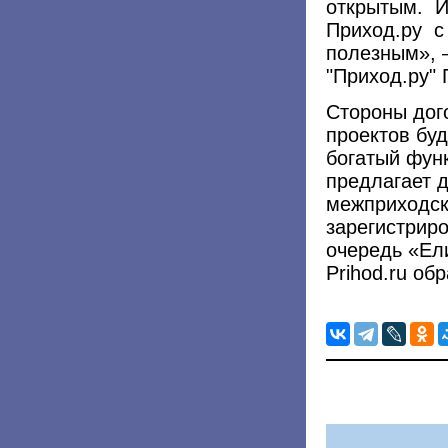
открытым. И
Приход.ру с
полезным», 
"Приход.ру" 
Стороны дого
проектов буд
богатый фун
предлагает 
межприходско
зарегистриро
очередь «Ел
Prihod.ru об