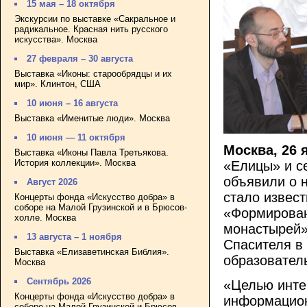
15 мая – 18 октября
Экскурсии по выставке «Сакральное и
радикальное. Красная нить русского
искусства». Москва
27 февраля – 30 августа
Выставка «Иконы: старообрядцы и их
мир». Клинтон, США
10 июня – 16 августа
Выставка «Именитые люди». Москва
10 июня — 11 октября
Москва, 26 
Выставка «Иконы Павла Третьякова.
История коллекции». Москва
«Елицы» и с
объявили о 
Август 2026
стало извес
Концерты фонда «Искусство добра» в
соборе на Малой Грузинской и в Брюсов-
«Формирован
холле. Москва
монастырей»
13 августа – 1 ноября
Спасителя в 
Выставка «Елизаветинская Библия».
образовател
Москва
Сентябрь 2026
«Целью инте
Концерты фонда «Искусство добра» в
информацион
соборе на Малой Грузинской и Брюсов-