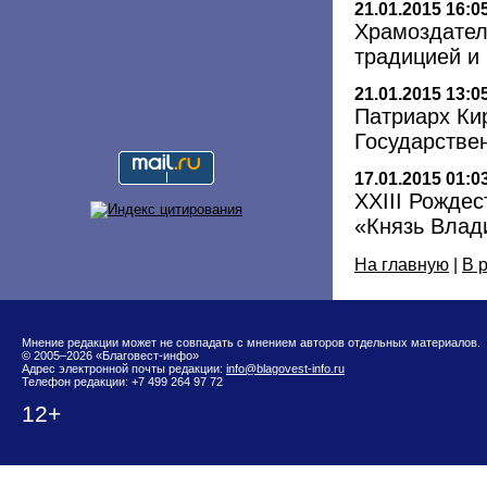
21.01.2015 16:0
Храмоздател
традицией и
21.01.2015 13:0
Патриарх Ки
Государстве
17.01.2015 01:0
ХХIII Рожде
«Князь Влад
На главную
|
В 
Мнение редакции может не совпадать с мнением авторов отдельных материалов.
© 2005–2026 «Благовест-инфо»
Адрес электронной почты редакции:
info@blagovest-info.ru
Телефон редакции: +7 499 264 97 72
12+