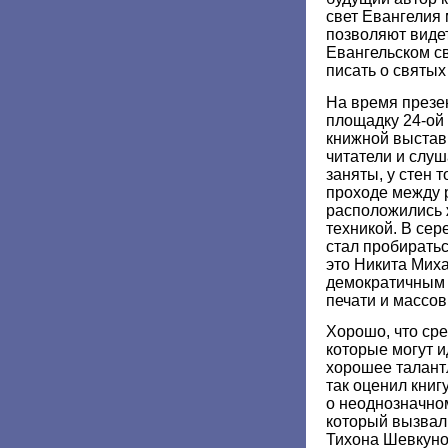
свет Евангелия 
позволяют виде
Евангельском св
писать о святых
На время презе
площадку 24-ой
книжной выстав
читатели и слуш
заняты, у стен т
проходе между 
расположились 
техникой. В сер
стал пробиратьс
это Никита Миха
демократичным 
печати и массо
Хорошо, что сре
которые могут и
хорошее талант
так оценил книг
о неоднозначно
который вызвал
Тихона Шевкуно