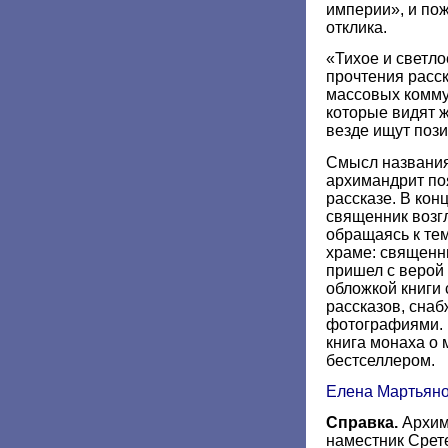
империи», и пож
отклика.
«Тихое и светло
прочтения расск
массовых комму
которые видят 
везде ищут пози
Смысл названия
архимандрит по
рассказе. В кон
священник возг
обращаясь к тем
храме: священни
пришел с верой
обложкой книги
рассказов, сна
фотографиями. 
книга монаха о
бестселлером.
Елена Мартьян
Справка.
Архим
наместник Срет