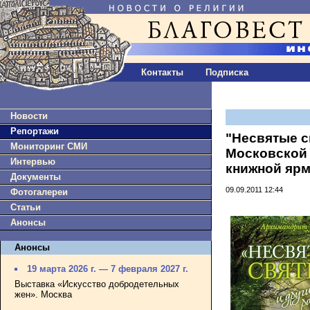
Контакты
Подписка
Новости
Репортажи
"Несвятые с
Мониторинг СМИ
Московской
Интервью
книжной яр
Документы
09.09.2011 12:44
Фотогалереи
Статьи
Анонсы
Анонсы
19 марта 2026 г. — 7 февраля 2027 г.
Выставка «Искусство добродетельных
жен». Москва