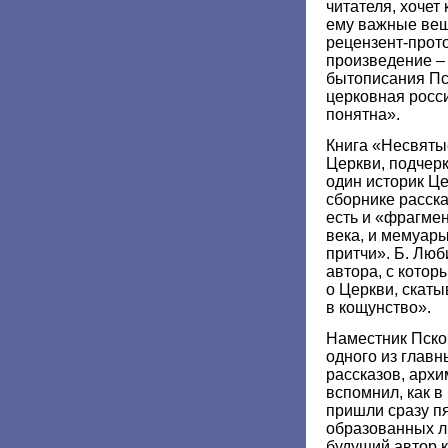
читателя, хочет
ему важные вещ
рецензент-прото
произведение – 
бытописания Пс
церковная росси
понятна».
Книга «Несвятые
Церкви, подчер
один историк Це
сборнике расска
есть и «фрагме
века, и мемуары
притчи». Б. Лю
автора, с котор
о Церкви, скаты
в кощунство».
Наместник Пско
одного из главн
рассказов, архи
вспомнил, как в 
пришли сразу п
образованных л
будущий автор к