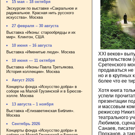
15 мая – 18 октября
Экскурсии по выставке «Сакральное и
радикальное. Красная нить русского
искусства». Москва
27 февраля – 30 августа
Выставка «Иконы: старообрядцы и их
мир». Клинтон, США
10 июня – 16 августа
Выставка «Именитые люди». Москва
XXI веков» вып
издательством (
10 июня — 11 октября
Сретенского мон
Выставка «Иконы Павла Третьякова.
продаваться не 
История коллекции». Москва
но и в крупных 
Август 2026
более что ее ти
Концерты фонда «Искусство добра» в
Хотя книга толь
соборе на Малой Грузинской и в Брюсов-
успели прочита
холле. Москва
презентации по
13 августа – 1 ноября
и массовым ком
Выставка «Елизаветинская Библия».
режиссер Никит
Москва
театрального у
Любимов, сценар
Сентябрь 2026
Санаев, писател
Концерты фонда «Искусство добра» в
Проханов, а та
соборе на Малой Грузинской и Брюсов-