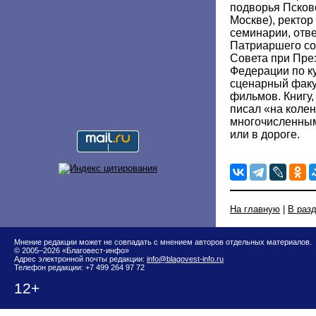
подворья Псков
Москве), ректор
семинарии, отв
Патриаршего сов
Совета при Пре
Федерации по ку
сценарный факу
фильмов. Книгу,
писал «на коле
многочисленны
или в дороге.
На главную
|
В раз
Мнение редакции может не совпадать с мнением авторов отдельных материалов.
© 2005–2026 «Благовест-инфо»
Адрес электронной почты редакции:
info@blagovest-info.ru
Телефон редакции: +7 499 264 97 72
12+