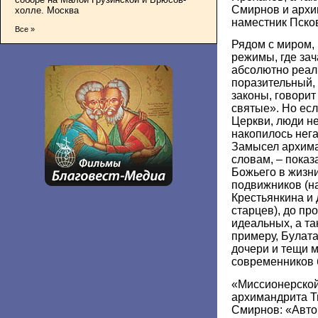
Смирнов и архи
холле. Москва
наместник Пско
Все »
Рядом с миром,
режимы, где зач
абсолютно реал
поразительный, 
законы, говорит
святые». Но есл
Церкви, люди не
накопилось нега
Замысел архима
словам, – пока
Божьего в жизни
подвижников (н
Крестьянкина и 
старцев), до пр
идеальных, а та
примеру, Булат
дочери и тещи 
современников 
«Миссионерской
архимандрита Т
Смирнов: «Автор