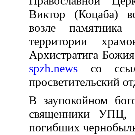
Православной Цер
Виктор (Коцаба) в
возле памятника
территории храмо
Архистратига Божия
spzh.news
со ссыл
просветительский о
В заупокойном бог
священники УПЦ, 
погибших чернобыльц