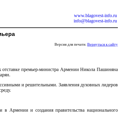
www.blagovest-info.ru
info@blagovest-info.ru
мьера
Версия для печати.
Вернуться к сайту
 к отставке премьер-министра Армении Никола Пашиняна
арян.
ассивными и решительными. Заявления духовных лидеров
среду.
и в Армении и создания правительства национального