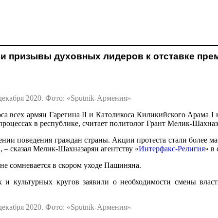
и призывы духовных лидеров к отставке пре
екабря 2020. Фото: «Sputnik-Армения»
а всех армян Гарегина II и Католикоса Киликийского Арама I
процессах в республике, считает политолог Грант Мелик-Шахназ
нии поведения граждан страны. Акции протеста стали более м
, – сказал Мелик-Шахназарян агентству «
Интерфакс-Религия
» в 
не сомневается в скором уходе Пашиняна.
 и культурных кругов заявили о необходимости смены власт
екабря 2020. Фото: «Sputnik-Армения»