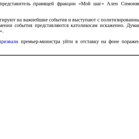
представитель правящей фракции «Мой шаг» Ален Симонян 
агируют на важнейшие события и выступают с политизированным
ении события представляются католикосам искаженно. Дума
».
призвали
премьер-министра уйти в отставку на фоне пораже