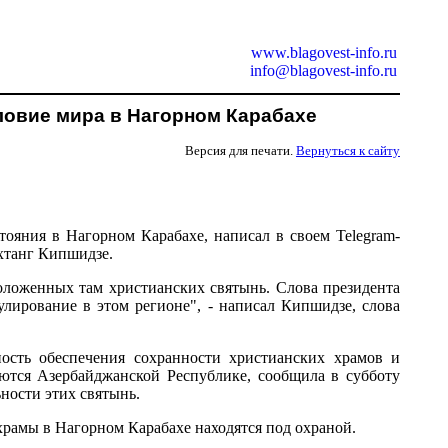
www.blagovest-info.ru
info@blagovest-info.ru
ловие мира в Нагорном Карабахе
Версия для печати.
Вернуться к сайту
ояния в Нагорном Карабахе, написал в своем Telegram-
хтанг Кипшидзе.
ложенных там христианских святынь. Слова президента
лирование в этом регионе", - написал Кипшидзе, слова
сть обеспечения сохранности христианских храмов и
ются Азербайджанской Республике, сообщила в субботу
ности этих святынь.
храмы в Нагорном Карабахе находятся под охраной.