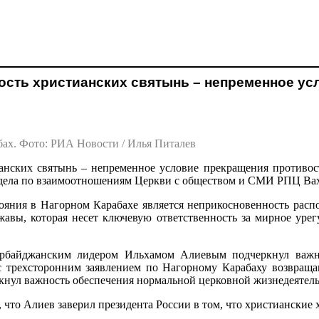
ость христианских святынь – непременное ус
ах. Фото: РИА Новости / Илья Питалев
нских святынь – непременное условие прекращения противост
отдела по взаимоотношениям Церкви с обществом и СМИ РПЦ Ва
яния в Нагорном Карабахе является неприкосновенность распо
авы, которая несет ключевую ответственность за мирное урегу
ербайджанским лидером Ильхамом Алиевым подчеркнул важно
 с трехсторонним заявлением по Нагорному Карабаху возвраща
кнул важность обеспечения нормальной церковной жизнедеятель
что Алиев заверил президента России в том, что христианские 