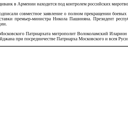
диванк в Армении находится под контролем российских миротво
дписали совместное заявление о полном прекращении боевых 
ставки премьер-министра Никола Пашиняна. Президент респу
ции.
 Московского Патриархата митрополит Волоколамский Иларио
джана при посредничестве Патриарха Московского и всея Руси