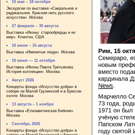
15 мая – 18 октября
Экскурсии по выставке «Сакральное и
радикальное. Красная нить русского
искусства». Москва
27 февраля – 30 августа
Выставка «Иконы: старообрядцы и их
мир». Клинтон, США
10 июня – 16 августа
Рим, 15 окт
Выставка «Именитые люди». Москва
Семераро, е
10 июня — 11 октября
новым префе
Выставка «Иконы Павла Третьякова.
вместо подав
История коллекции». Москва
кардинала Д
Август 2026
News
.
Концерты фонда «Искусство добра» в
соборе на Малой Грузинской и в Брюсов-
Марчелло Се
холле. Москва
73 года, род
13 августа – 1 ноября
1971 он был
Выставка «Елизаветинская Библия».
Москва
учёную степе
Папском Лат
Сентябрь 2026
году святой 
Концерты фонда «Искусство добра» в
соборе на Малой Грузинской и Брюсов-