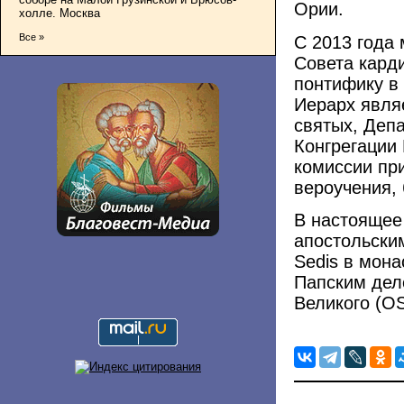
Ории.
холле. Москва
Все »
С 2013 года
Совета кард
понтифику в
Иерарх явля
святых, Деп
Конгрегации
комиссии пр
вероучения, 
В настоящее
апостольски
Sedis в мон
Папским дел
Великого (O