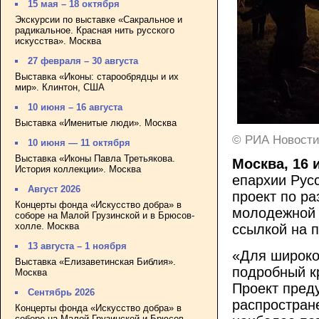
15 мая – 18 октября
Экскурсии по выставке «Сакральное и
радикальное. Красная нить русского
искусства». Москва
27 февраля – 30 августа
Выставка «Иконы: старообрядцы и их
мир». Клинтон, США
10 июня – 16 августа
Выставка «Именитые люди». Москва
© РИА Новости
10 июня — 11 октября
Выставка «Иконы Павла Третьякова.
Москва, 16
История коллекции». Москва
епархии Рус
Август 2026
проект по р
Концерты фонда «Искусство добра» в
молодежной 
соборе на Малой Грузинской и в Брюсов-
холле. Москва
ссылкой на п
13 августа – 1 ноября
«Для широко
Выставка «Елизаветинская Библия».
подробный к
Москва
Проект пред
Сентябрь 2026
распростран
Концерты фонда «Искусство добра» в
соборе на Малой Грузинской и Брюсов-