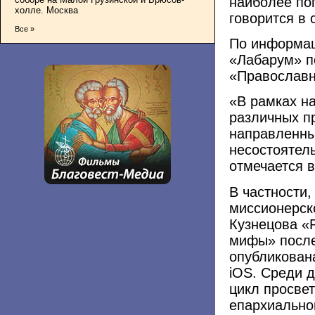
наиболее по
холле. Москва
говорится в
Все »
По информац
«Лабарум» п
«Православн
«В рамках н
различных пр
направленны
несостоятел
отмечается в
В частности,
миссионерск
Кузнецова «Р
мифы» после
опубликован
iOS. Среди 
цикл просве
епархиально