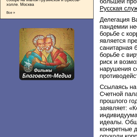
большей про
холле. Москва
Русская слу
Все »
Делегация Ва
пандемии не
борьбе с кор
является пр
санитарная 
борьбе с ви
риск и возмо
нарушения с
противодейс
Ссылаясь на
Счетной пал
прошлого го
заявляет: «
индивидуума
идеалы. Общ
конкретные 
опухоли кор