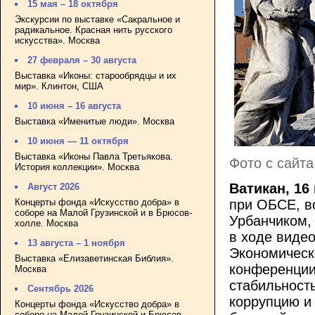
15 мая – 18 октября
Экскурсии по выставке «Сакральное и
радикальное. Красная нить русского
искусства». Москва
27 февраля – 30 августа
Выставка «Иконы: старообрядцы и их
мир». Клинтон, США
10 июня – 16 августа
Выставка «Именитые люди». Москва
10 июня — 11 октября
Выставка «Иконы Павла Третьякова.
Фото с сайта 
История коллекции». Москва
Ватикан, 16
Август 2026
Концерты фонда «Искусство добра» в
при ОБСЕ, в
соборе на Малой Грузинской и в Брюсов-
Урбанчиком,
холле. Москва
в ходе виде
13 августа – 1 ноября
Экономическ
Выставка «Елизаветинская Библия».
конференции
Москва
стабильност
Сентябрь 2026
коррупцию и
Концерты фонда «Искусство добра» в
соборе на Малой Грузинской и Брюсов-