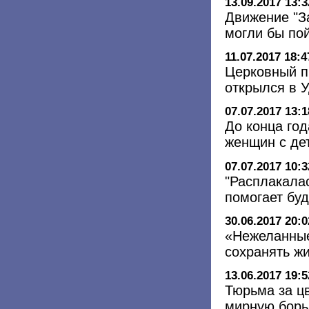
13.09.2017 13:3
Движение "З
могли бы пой
11.07.2017 18:4
Церковный п
открылся в 
07.07.2017 13:1
До конца го
женщин с де
07.07.2017 10:3
"Расплакалас
помогает бу
30.06.2017 20:0
«Нежеланные
сохранять ж
13.06.2017 19:5
Тюрьма за цв
мирную борь