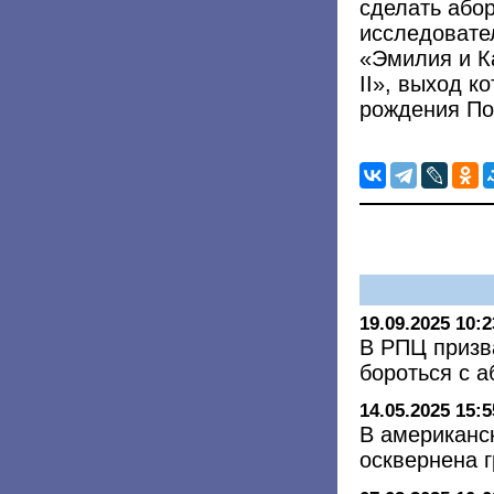
сделать або
исследовате
«Эмилия и К
II», выход к
рождения По
19.09.2025 10:2
В РПЦ призв
бороться с 
14.05.2025 15:5
В американс
осквернена 