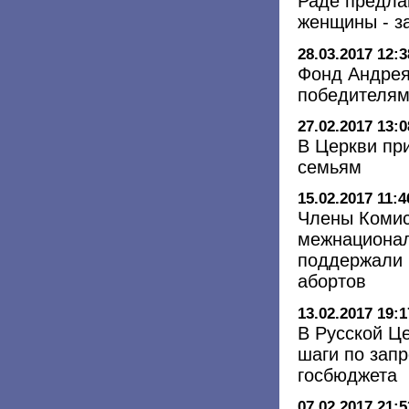
Раде предла
женщины - з
28.03.2017 12:3
Фонд Андрея
победителям
27.02.2017 13:0
В Церкви пр
семьям
15.02.2017 11:4
Члены Комис
межнационал
поддержали 
абортов
13.02.2017 19:1
В Русской Ц
шаги по зап
госбюджета
07.02.2017 21:5