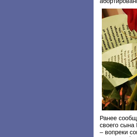
абортирован
Ранее сообщ
своего сына 
– вопреки с