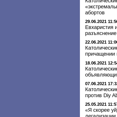
Католически
«экстремаль
абортов
29.06.2021 11:5
Евхаристия 
разъяснение
22.06.2021 11:0
Католически
причащении 
18.06.2021 12:5
Католически
объявляющий
07.06.2021 17:3
Католически
против Diy Ab
25.05.2021 11:5
«Я скорее уй
легализации 