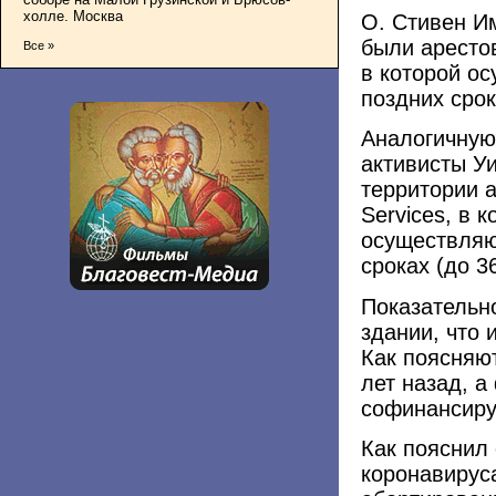
холле. Москва
О. Стивен И
были арестов
Все »
в которой о
поздних срок
Аналогичную
активисты У
территории а
Services, в 
осуществляю
сроках (до 3
Показательно
здании, что
Как поясняю
лет назад, 
софинансиру
Как пояснил 
коронавируса