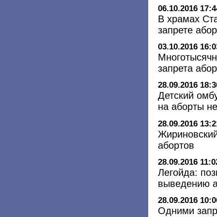
06.10.2016 17:4
В храмах Ст
запрете або
03.10.2016 16:0
Многотысячн
запрета або
28.09.2016 18:3
Детский омбу
на аборты не
28.09.2016 13:2
Жириновский
абортов
28.09.2016 11:0
Легойда: по
выведению а
28.09.2016 10:0
Одними запр