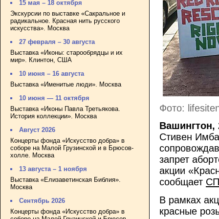
15 мая – 18 октября
Экскурсии по выставке «Сакральное и
радикальное. Красная нить русского
искусства». Москва
27 февраля – 30 августа
Выставка «Иконы: старообрядцы и их
мир». Клинтон, США
10 июня – 16 августа
Выставка «Именитые люди». Москва
10 июня — 11 октября
Фото: lifesit
Выставка «Иконы Павла Третьякова.
История коллекции». Москва
Вашингтон, 
Август 2026
Стивен Имба
Концерты фонда «Искусство добра» в
сопровождав
соборе на Малой Грузинской и в Брюсов-
холле. Москва
запрет абор
13 августа – 1 ноября
акции «Красн
Выставка «Елизаветинская Библия».
сообщает
С
Москва
В рамках ак
Сентябрь 2026
красные розы
Концерты фонда «Искусство добра» в
соборе на Малой Грузинской и Брюсов-