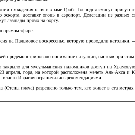
онии схождения огня в храме Гроба Господня смогут присутств
эскорта, доставят огонь в аэропорт. Делегации из разных ст
мут лампады прямо на борту.
в прямом эфире.
сия на Пальмовое воскресенье, которую проводили католики, – 
ей продемонстрировало понимание ситуации, настояв при этом н
и закрыло для мусульманских паломников доступ на Храмовую
23 апреля, гора, на которой расположена мечеть Аль-Акса и 
– власти Израиля ограничились рекомендациями.
 (Стены плача) разрешено только тем, кто живет в ста метра