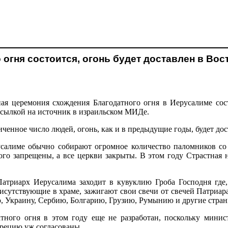
огня состоится, огонь будет доставлен в Вос
я церемония схождения Благодатного огня в Иерусалиме сост
ссылкой на источник в израильском МИДе.
иченное число людей, огонь, как и в предыдущие годы, будет до
салиме обычно собирают огромное количество паломников со в
го запрещены, а все церкви закрыты. В этом году Страстная 
триарх Иерусалима заходит в кувуклию Гроба Господня где, 
сутствующие в храме, зажигают свои свечи от свечей Патриарах
ию, Украину, Сербию, Болгарию, Грузию, Румынию и другие стран
ного огня в этом году еще не разработан, поскольку минис
Грецию уж согласованы.