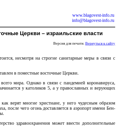
www.blagovest-info.ru
info@blagovest-info.ru
точные Церкви – израильские власти
Версия для печати.
Вернуться к сайту
оится, несмотря на строгие санитарные меры в связи с
ставлен в поместные восточные Церкви.
сего мира. Однако в связи с пандемией коронавируса,
начинается у католиков 5, а у православных и верующих
как верят многие христиане, у него чудесным образом
а, после чего огонь доставляется в аэропорт имени Бен-
ы.
терство здравоохранения может ввести дополнительные