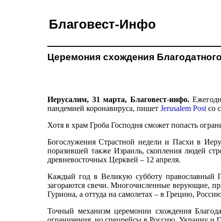
Благовест-Инфо
Церемония схождения Благодатного 
Иерусалим, 31 марта, Благовест-инфо.
Ежегодна
пандемией коронавируса, пишет
Jerusalem Post
со 
Хотя в храм Гроба Господня сможет попасть огран
Богослужения Страстной недели и Пасхи в Иеру
поразившей также Израиль, скопления людей стро
древневосточных Церквей – 12 апреля.
Каждый год в Великую субботу православный Па
загораются свечи. Многочисленные верующие, при
Гуриона, а оттуда на самолетах – в Грецию, Росс
Точный механизм церемонии схождения Благодат
ограничения, но спецрейсы в Россию, Украину и 