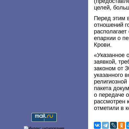
(предоставл
целей, больш
Перед этим 
отношений г
располагает
епархии о п
Крови.
«Указанное 
заявкой, тр
законом от 
указанного в
религиозной
пакета доку
о передаче о
рассмотрен 
отметили в к