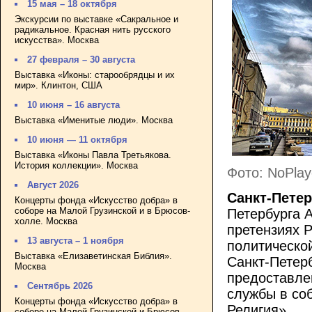
15 мая – 18 октября
Экскурсии по выставке «Сакральное и
радикальное. Красная нить русского
искусства». Москва
27 февраля – 30 августа
Выставка «Иконы: старообрядцы и их
мир». Клинтон, США
10 июня – 16 августа
Выставка «Именитые люди». Москва
10 июня — 11 октября
Выставка «Иконы Павла Третьякова.
История коллекции». Москва
Фото: NoPlay
Август 2026
Санкт-Петер
Концерты фонда «Искусство добра» в
соборе на Малой Грузинской и в Брюсов-
Петербурга 
холле. Москва
претензиях 
13 августа – 1 ноября
политическо
Выставка «Елизаветинская Библия».
Санкт-Петерб
Москва
предоставле
Сентябрь 2026
службы в со
Концерты фонда «Искусство добра» в
Религия
».
соборе на Малой Грузинской и Брюсов-