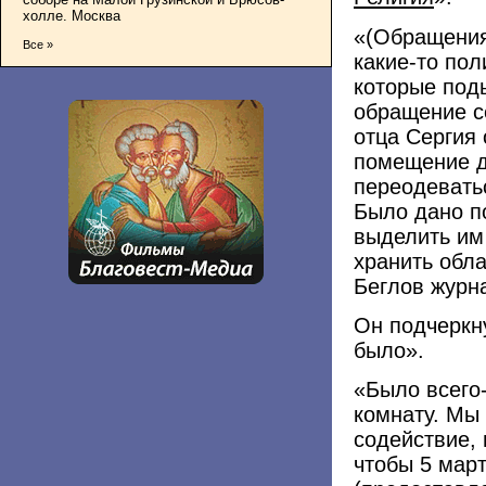
холле. Москва
«(Обращения
Все »
какие-то пол
которые под
обращение с
отца Сергия 
помещение д
переодевать
Было дано п
выделить им 
хранить обла
Беглов журн
Он подчеркн
было».
«Было всего
комнату. Мы 
содействие, 
чтобы 5 мар