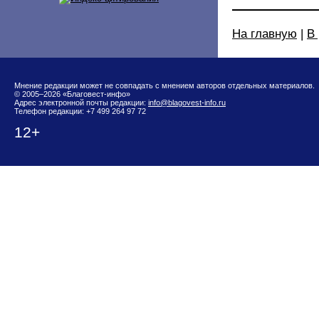
На главную
|
В
Мнение редакции может не совпадать с мнением авторов отдельных материалов.
© 2005–2026 «Благовест-инфо»
Адрес электронной почты редакции:
info@blagovest-info.ru
Телефон редакции: +7 499 264 97 72
12+