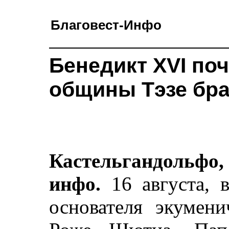
Благовест-Инфо
Бенедикт XVI по
общины Тэзе бра
Кастельгандольфо, 
инфо.
16 августа,
основателя экумен