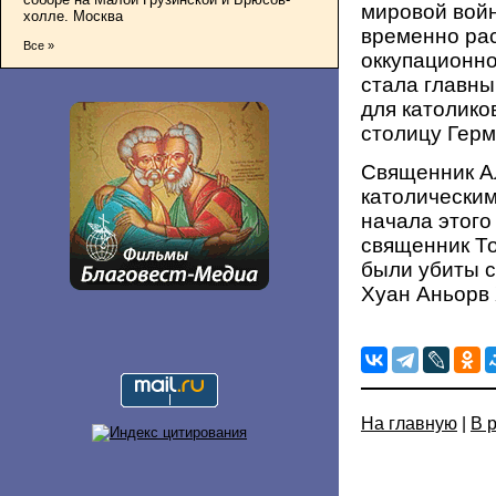
мировой войн
холле. Москва
временно ра
Все »
оккупационно
стала главны
для католико
столицу Герм
Священник А
католическим
начала этого
священник То
были убиты 
Хуан Аньорв
На главную
|
В 