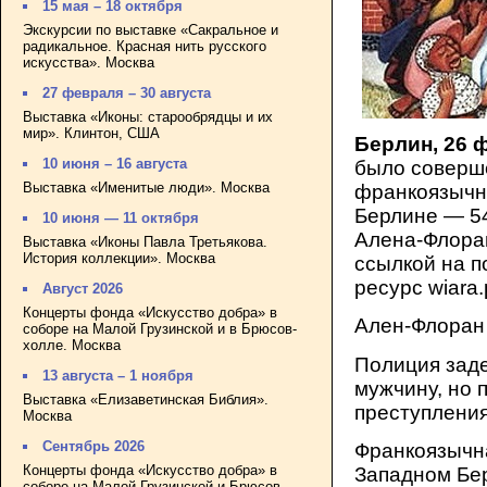
15 мая – 18 октября
Экскурсии по выставке «Сакральное и
радикальное. Красная нить русского
искусства». Москва
27 февраля – 30 августа
Выставка «Иконы: старообрядцы и их
мир». Клинтон, США
Берлин, 26 
10 июня – 16 августа
было соверш
Выставка «Именитые люди». Москва
франкоязычно
Берлине — 5
10 июня — 11 октября
Алена-Флора
Выставка «Иконы Павла Третьякова.
История коллекции». Москва
ссылкой на п
ресурс wiara.p
Август 2026
Концерты фонда «Искусство добра» в
Ален-Флоран 
соборе на Малой Грузинской и в Брюсов-
холле. Москва
Полиция зад
13 августа – 1 ноября
мужчину, но 
Выставка «Елизаветинская Библия».
преступления
Москва
Сентябрь 2026
Франкоязычн
Концерты фонда «Искусство добра» в
Западном Бе
соборе на Малой Грузинской и Брюсов-