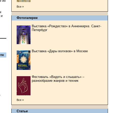
е из
Все »
м
 и
Фотогалереи
Выставка «Рождество» в Анненкирхе. Санкт-
Петербург
Выставка «Дары волхвов» в Москве
те
Фестиваль «Видеть и слышать» –
разнообразие жанров и техник
а
Все »
Статьи