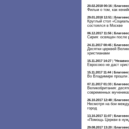
20.02.2018 00:16
|
Благове
Фильм о том, как кени
29.01.2018 12:51
|
Благове
Круглый стол «Социал
состоялся в Москве
06.12.2017 11:56
|
Благове
Сирия: освящен после 
24.11.2017 00:45
|
Благове
Десятки церквей Велик
христианами
15.11.2017 14:27
|
"Независ
Евросоюз не даст хрис
15.11.2017 11:44
|
Благовес
Во Владимире прошли X
07.11.2017 01:33
|
Благове
Великобритания: десят
современных мученика
26.10.2017 12:48
|
Благове
Несмотря на бои между
город
13.10.2017 11:07
|
Благове
«Помощь Церкви в нужд
29.08.2017 13:20
|
Благове