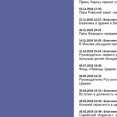
Принц Чарльз принял у
03.12.2018 17:53
Папа Римский зажег св
21.11.2018 12:27
|
Благове
Базилика и здания в Ве
20.11.2018 19:19
Папа Франциск направи
14.11.2018 16:35
|
Благове
В Москве обсудили пр
11.10.2018 15:24
|
Благове
Руководитель первого 
больным детям объеди
05.07.2018 19:36
Фонд «Помощь Церкви в
06.06.2018 15:32
Руководителю Русского
Церкви
20.04.2018 10:15
|
Благове
Вступил в должность н
25.02.2018 23:36
|
Благове
Колизей окрасился в цв
25.02.2018 15:48
|
Благове
Сирийский «Каритас»: 