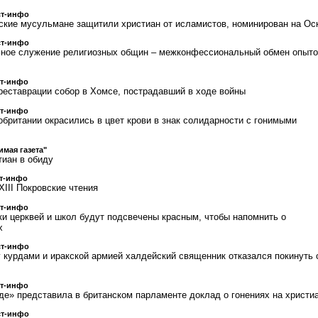
ст-инфо
йские мусульмане защитили христиан от исламистов, номинирован на Ос
ст-инфо
ьное служение религиозных общин – межконфессиональный обмен опыт
ст-инфо
реставрации собор в Хомсе, пострадавший в ходе войны
ст-инфо
обритании окрасились в цвет крови в знак солидарности с гонимыми
имая газета"
тиан в обиду
т-инфо
III Покровские чтения
ст-инфо
ки церквей и школ будут подсвечены красным, чтобы напомнить о
х
ст-инфо
 курдами и иракской армией халдейский священник отказался покинуть 
ст-инфо
е» представила в британском парламенте доклад о гонениях на христи
ст-инфо