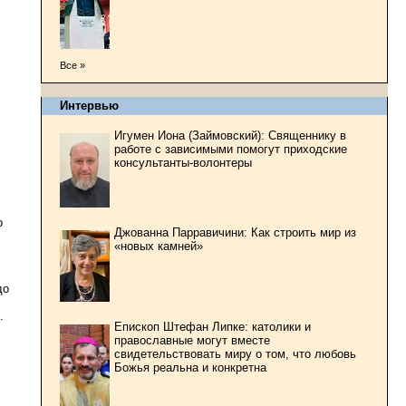
Все »
Интервью
Игумен Иона (Займовский): Священнику в
работе с зависимыми помогут приходские
консультанты-волонтеры
о
Джованна Парравичини: Как строить мир из
«новых камней»
до
.
Епископ Штефан Липке: католики и
православные могут вместе
свидетельствовать миру о том, что любовь
Божья реальна и конкретна