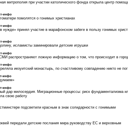
ная митрополия при участии католического фонда открыла центр помощ
ст-инфо
гоматери помолятся о гонимых христианах
ст-инфо
 нужде» принял участие в марафонском забеге в пользу гонимых христ
ст-инфо
олину, исламисты заминировали детские игрушки
ст-инфо
СМИ распространяют ложную информацию о том, что происходит в горо
ст-инфо
треляла иезуитский монастырь, по счастливому совпадению никто не пог
ст-инфо
думаем»
ст-инфо
ый дар милосердия. Миграционные процессы: риск фундаментализма и
ла свою работу
естминстере подсветили красным в знак солидарности с гонимыми
квей передали детские послания мира руководству ЕС и верховным