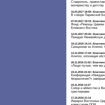
Ставрополь: православ
материнству и детству
15.03.2017 18:58
|
Благове
В соборе Парижской Бо
07.03.2017 19:19
|
Благове
Фонд «Помощь Церкви в
Ближнего Востока
12.01.2017 20:26
|
Благове
Покидая Ниневийскую д
19.12.2016 14:14
|
Благове
Священник из Алеппо: 
13.12.2016 17:44
|
Благове
Алеппо: оппозиция обс
26.11.2016 21:02
|
Благове
«Люди лучше, чем мы 
24.11.2016 22:42
|
Благове
Конференция «Нежданн
безразличия?» заверши
24.11.2016 12:27
Собор и аббатство в В
христианами
17.10.2016 21:14
Иерархи Восточных Цер
комиссарам ООН