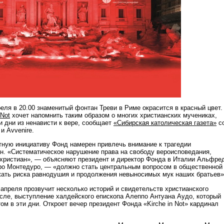
реля в 20.00 знаменитый фонтан Треви в Риме окрасится в красный цвет.
 Not
хочет напомнить таким образом о многих христианских мучениках,
и дни из ненависти к вере, сообщает
«Сибирская католическая газета»
с
и Avvenire.
тную инициативу Фонд намерен привлечь внимание к трагедии
н. «Систематическое нарушение права на свободу вероисповедания,
 христиан», — объясняют президент и директор Фонда в Италии Альфре
ро Монтедуро, — «должно стать центральным вопросом в общественной
жать риска равнодушия и продолжения невыносимых мук наших братьев»
 апреля прозвучит несколько историй и свидетельств христианского
исле, выступление халдейского епископа Алеппо Антуана Аудо, который
ом в эти дни. Откроет вечер президент Фонда «Kirche in Not» кардинал