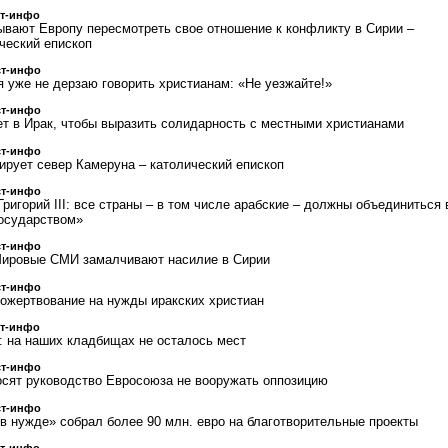
ст-инфо
ывают Европу пересмотреть свое отношение к конфликту в Сирии –
ческий епископ
ст-инфо
я уже не дерзаю говорить христианам: «Не уезжайте!»
ст-инфо
т в Ирак, чтобы выразить солидарность с местными христианами
ст-инфо
ирует север Камеруна – католический епископ
ст-инфо
ригорий III: все страны – в том числе арабские – должны объединиться 
государством»
ст-инфо
Мировые СМИ замалчивают насилие в Сирии
ст-инфо
ожертвование на нужды иракских христиан
ст-инфо
: на наших кладбищах не осталось мест
ст-инфо
осят руководство Евросоюза не вооружать оппозицию
ст-инфо
 нужде» собрал более 90 млн. евро на благотворительные проекты