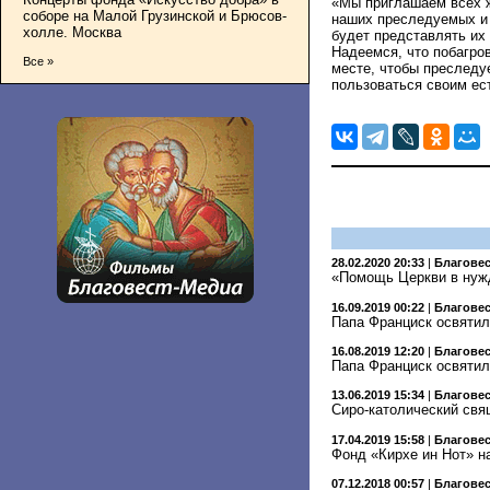
«Мы приглашаем всех 
соборе на Малой Грузинской и Брюсов-
наших преследуемых и 
холле. Москва
будет представлять их
Надеемся, что побагро
Все »
месте, чтобы преследу
пользоваться своим ес
28.02.2020 20:33
|
Благове
«Помощь Церкви в нуж
16.09.2019 00:22
|
Благове
Папа Франциск освяти
16.08.2019 12:20
|
Благове
Папа Франциск освятил
13.06.2019 15:34
|
Благове
Сиро-католический св
17.04.2019 15:58
|
Благове
Фонд «Кирхе ин Нот» н
07.12.2018 00:57
|
Благове