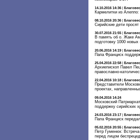
14.10.2016 14:36
|
Благове
Кармелитки из Алеппо:
08.10.2016 20:36
|
Благове
Сирийские дети просят
30.07.2016 21:55
|
Благове
В память об о. Жаке А
подготовку 1000 новых
20.06.2016 14:19
|
Благове
Папа Франциск поддер
25.04.2016 22:58
|
Благове
Архиепископ Павел Пец
православно-католичес
22.04.2016 10:18
|
Благове
Представители Московс
проектах, направленны
09.04.2016 14:24
Московский Патриархат
поддержку сирийских х
24.03.2016 23:17
|
Благове
Папа Франциск передал
05.02.2016 20:55
|
Благове
Петр Гуменюк: Встреча
перед лицом беспрецед