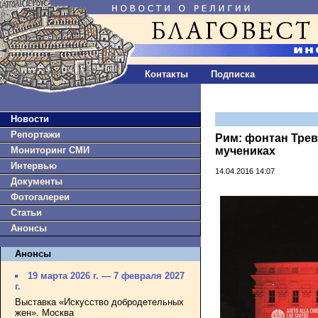
Контакты
Подписка
Новости
Репортажи
Рим: фонтан Трев
Мониторинг СМИ
мучениках
Интервью
14.04.2016 14:07
Документы
Фотогалереи
Статьи
Анонсы
Анонсы
19 марта 2026 г. — 7 февраля 2027
г.
Выставка «Искусство добродетельных
жен». Москва