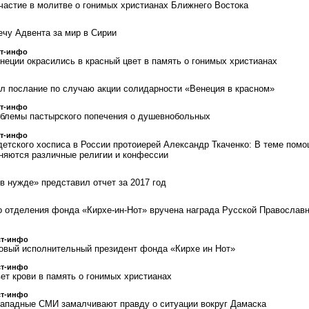
частие в молитве о гонимых христианах Ближнего Востока
ечу Адвента за мир в Сирии
ст-инфо
неции окрасились в красный цвет в память о гонимых христианах
л послание по случаю акции солидарности «Венеция в красном»
ст-инфо
облемы пастырского попечения о душевнобольных
ст-инфо
детского хосписа в России протоиерей Александр Ткаченко: В теме пом
няются различные религии и конфессии
 нужде» представил отчет за 2017 год
 отделения фонда «Кирхе-ин-Нот» вручена награда Русской Православ
ст-инфо
овый исполнительный президент фонда «Кирхе ин Нот»
ст-инфо
ет крови в память о гонимых христианах
ст-инфо
западные СМИ замалчивают правду о ситуации вокруг Дамаска