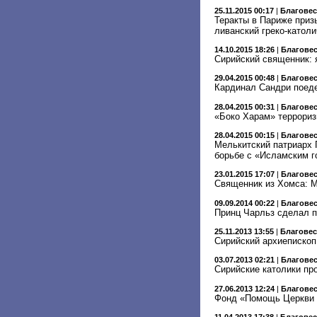
25.11.2015 00:17
|
Благове
Теракты в Париже приз
ливанский греко-католи
14.10.2015 18:26
|
Благове
Сирийский священник: 
29.04.2015 00:48
|
Благове
Кардинал Сандри поеде
28.04.2015 00:31
|
Благове
«Боко Харам» террориз
28.04.2015 00:15
|
Благове
Мелькитский патриарх Г
борьбе с «Исламским 
23.01.2015 17:07
|
Благове
Священник из Хомса: 
09.09.2014 00:22
|
Благове
Принц Чарльз сделал п
25.11.2013 13:55
|
Благове
Сирийский архиепископ
03.07.2013 02:21
|
Благове
Сирийские католики пр
27.06.2013 12:24
|
Благове
Фонд «Помощь Церкви в