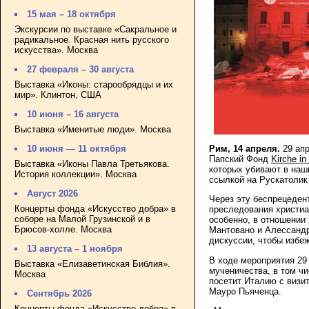
15 мая – 18 октября
Экскурсии по выставке «Сакральное и
радикальное. Красная нить русского
искусства». Москва
27 февраля – 30 августа
Выставка «Иконы: старообрядцы и их
мир». Клинтон, США
10 июня – 16 августа
Выставка «Именитые люди». Москва
Рим, 14 апреля.
29 ап
10 июня — 11 октября
Папский Фонд
Kirche in
Выставка «Иконы Павла Третьякова.
которых убивают в наш
История коллекции». Москва
ссылкой на Рускатолик 
Август 2026
Через эту беспрецеден
Концерты фонда «Искусство добра» в
преследования христиа
соборе на Малой Грузинской и в
особенно, в отношении
Брюсов-холле. Москва
Мантовано и Алессанд
дискуссии, чтобы избе
13 августа – 1 ноября
В ходе мероприятия 29
Выставка «Елизаветинская Библия».
мученичества, в том ч
Москва
посетит Италию с визит
Мауро Пьяченца.
Сентябрь 2026
Концерты фонда «Искусство добра» в