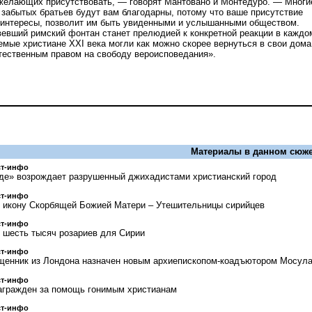
желающих присутствовать, — говорят Мантовано и Монтедуро. — Многи
забытых братьев будут вам благодарны, потому что ваше присутствие
 интересы, позволит им быть увиденными и услышанными обществом.
вевший римский фонтан станет прелюдией к конкретной реакции в каждо
емые христиане XXI века могли как можно скорее вернуться в свои дома
тественным правом на свободу вероисповедания».
Материалы в данном сюже
ст-инфо
де» возрождает разрушенный джихадистами христианский город
ст-инфо
л икону Скорбящей Божией Матери – Утешительницы сирийцев
ст-инфо
 шесть тысяч розариев для Сирии
ст-инфо
ященник из Лондона назначен новым архиепископом-коадъютором Мосул
ст-инфо
агражден за помощь гонимым христианам
ст-инфо