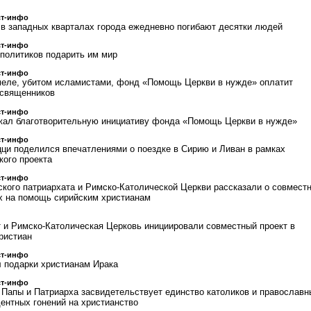
ст-инфо
 в западных кварталах города ежедневно погибают десятки людей
ст-инфо
 политиков подарить им мир
ст-инфо
меле, убитом исламистами, фонд «Помощь Церкви в нужде» оплатит
 священников
ст-инфо
жал благотворительную инициативу фонда «Помощь Церкви в нужде»
ст-инфо
ци поделился впечатлениями о поездке в Сирию и Ливан в рамках
кого проекта
ст-инфо
кого патриархата и Римско-Католической Церкви рассказали о совмест
х на помощь сирийским христианам
 и Римско-Католическая Церковь инициировали совместный проект в
ристиан
ст-инфо
 подарки христианам Ирака
ст-инфо
 Папы и Патриарха засвидетельствует единство католиков и православн
ентных гонений на христианство