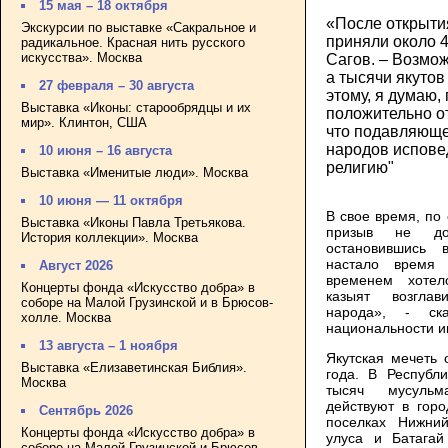
15 мая – 18 октября
«После открытия
Экскурсии по выставке «Сакральное и
приняли около 4
радикальное. Красная нить русского
искусства». Москва
Сагов. – Возмож
а тысячи якутов
27 февраля – 30 августа
этому, я думаю,
Выставка «Иконы: старообрядцы и их
положительно от
мир». Клинтон, США
что подавляюще
народов испове
10 июня – 16 августа
религию"
Выставка «Именитые люди». Москва
10 июня — 11 октября
В свое время, по
Выставка «Иконы Павла Третьякова.
призыв не до
История коллекции». Москва
остановившись 
настало время 
Август 2026
временем хотел
Концерты фонда «Искусство добра» в
казыят возгл
соборе на Малой Грузинской и в Брюсов-
народа», - с
холле. Москва
национальности и
13 августа – 1 ноября
Якутская мечеть 
Выставка «Елизаветинская Библия».
года. В Республ
Москва
тысяч мусульм
действуют в горо
Сентябрь 2026
поселках Нижний
Концерты фонда «Искусство добра» в
улуса и Батагай
соборе на Малой Грузинской и Брюсов-