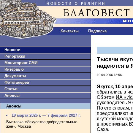
Контакты
Подписка
Новости
Репортажи
Тысячи якут
Мониторинг СМИ
надеются в 
Интервью
10.04.2006 18:56
Документы
Фотогалереи
Якутск, 10 апре
Статьи
обратились в ис
Анонсы
Об этом
ИА «И
руководитель Як
Анонсы
По его словам,
представляют и
19 марта 2026 г. — 7 февраля 2027 г.
якутской молод
Выставка «Искусство добродетельных
в престижных В
жен». Москва
Саха.