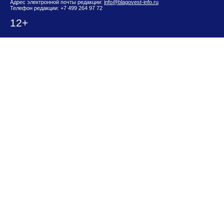
Адрес электронной почты редакции:
info@blagovest-info.ru
Телефон редакции: +7 499 264 97 72
12+