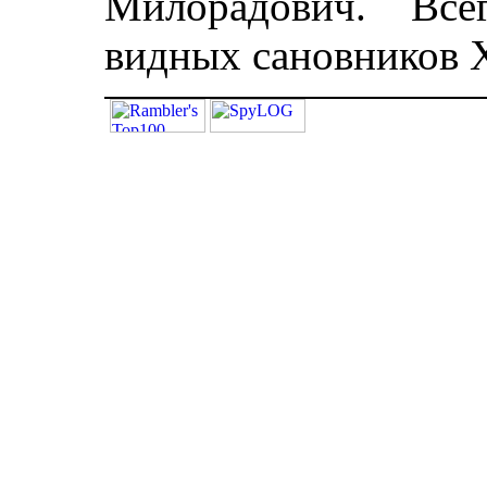
Милорадович. Все
видных сановников X