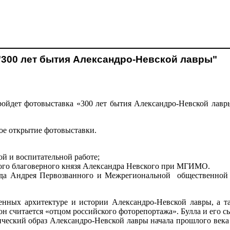
300 лет бытия Александро-Невской лавры"
йдет фотовыставка «300 лет бытия Александро-Невской лавры
ое открытие фотовыставки.
й и воспитательной работе;
того благоверного князя Александра Невского при МГИМО.
нда Андрея Первозванного и Межрегиональной общественной о
щенных архитектуре и истории Александро-Невской лавры, а т
он считается «отцом российского фоторепортажа». Булла и его 
ический образ Александро-Невской лавры начала прошлого века 