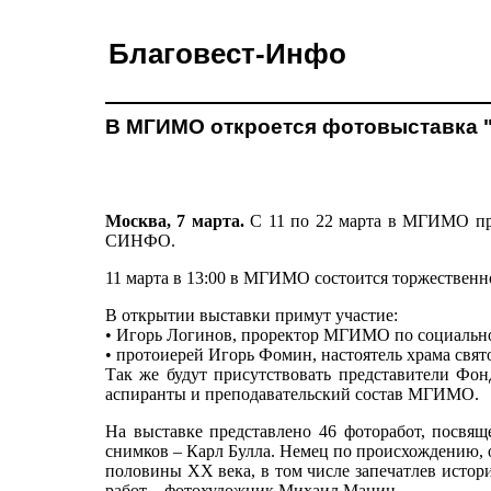
Благовест-Инфо
В МГИМО откроется фотовыставка "
Москва, 7 марта.
С 11 по 22 марта в МГИМО про
СИНФО.
11 марта в 13:00 в МГИМО состоится торжественн
В открытии выставки примут участие:
• Игорь Логинов, проректор МГИМО по социально
• протоиерей Игорь Фомин, настоятель храма свя
Так же будут присутствовать представители Фо
аспиранты и преподавательский состав МГИМО.
На выставке представлено 46 фоторабот, посвя
снимков – Карл Булла. Немец по происхождению, 
половины XX века, в том числе запечатлев истор
работ – фотохудожник Михаил Манин.