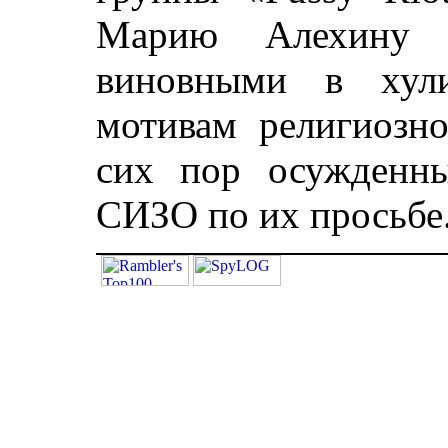
Марию Алехину 
виновными в хули
мотивам религиозн
сих пор осужденны
СИЗО по их просьбе