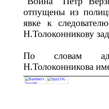
"Война" Петр Верз
отпущены из полиц
явке к следовател
Н.Толоконникову за
По словам адв
Н.Толоконникова им