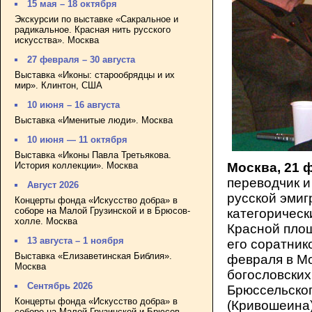
15 мая – 18 октября
Экскурсии по выставке «Сакральное и
радикальное. Красная нить русского
искусства». Москва
27 февраля – 30 августа
Выставка «Иконы: старообрядцы и их
мир». Клинтон, США
10 июня – 16 августа
Выставка «Именитые люди». Москва
10 июня — 11 октября
Выставка «Иконы Павла Третьякова.
История коллекции». Москва
Москва, 21 
переводчик и
Август 2026
русской эми
Концерты фонда «Искусство добра» в
соборе на Малой Грузинской и в Брюсов-
категорическ
холле. Москва
Красной пло
13 августа – 1 ноября
его соратник
Выставка «Елизаветинская Библия».
февраля в Мо
Москва
богословских
Сентябрь 2026
Брюссельског
Концерты фонда «Искусство добра» в
(Кривошеина)
соборе на Малой Грузинской и Брюсов-