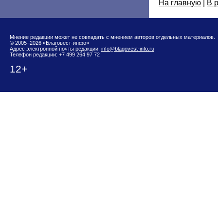
На главную
|
В 
Мнение редакции может не совпадать с мнением авторов отдельных материалов.
© 2005–2026 «Благовест-инфо»
Адрес электронной почты редакции:
info@blagovest-info.ru
Телефон редакции: +7 499 264 97 72
12+