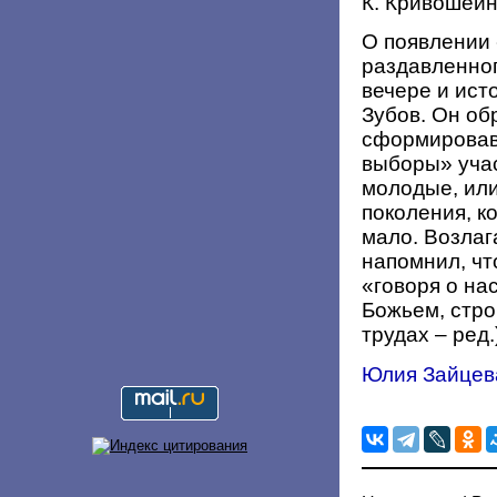
К. Кривошеин
О появлении 
раздавленно
вечере и ис
Зубов. Он об
сформировав
выборы» учас
молодые, или
поколения, к
мало. Возлаг
напомнил, чт
«говоря о на
Божьем, стро
трудах – ред
Юлия Зайцев