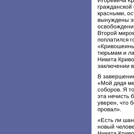
Игоревича К
гражданской 
красными, о
вынуждены эм
освобождения
Второй миров
поплатился г
«Кривошеины
тюрьмам и л
Никита Криво
заключении в
В завершение
«Мой дядя м
соборов. Я т
эта нечисть 
уверен, что 
провал».
«Есть ли шан
новый челове
Никита Криво