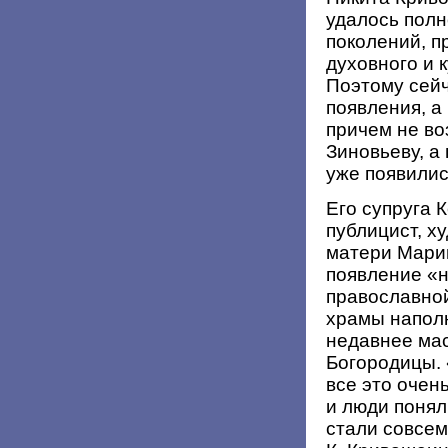
удалось полн
поколений, п
духовного и 
Поэтому сейч
появления, а
причем не во
Зиновьеву, а
уже появилис
Его супруга 
публицист, х
матери Мари
появление «н
православной
храмы напол
недавнее ма
Богородицы. 
все это очен
и люди поняли
стали совсем