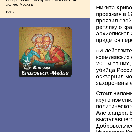
холле. Москва
Никита Криво
Все »
проезжая в 1
проявил свой
реплику о кр
архиепископ 
придется пер
«И действите
кремлевских 
200 м от них
убийца России
осквернил м
захоронены 
Стоит напомн
круто измени
политическог
Александра 
выступавшего
Добровольчес