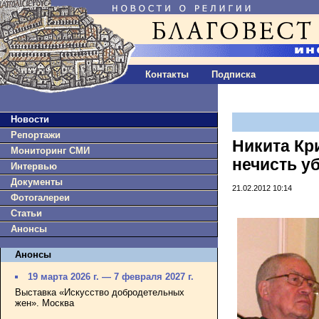
Контакты
Подписка
Новости
Репортажи
Никита Кр
Мониторинг СМИ
нечисть у
Интервью
Документы
21.02.2012 10:14
Фотогалереи
Статьи
Анонсы
Анонсы
19 марта 2026 г. — 7 февраля 2027 г.
Выставка «Искусство добродетельных
жен». Москва