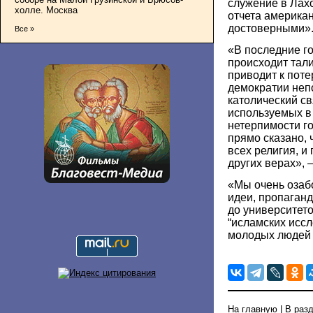
служение в Лахо
холле. Москва
отчета америка
достоверными»
Все »
«В последние г
происходит тал
приводит к пот
демократии неп
католический св
используемых 
нетерпимости г
прямо сказано, 
всех религия, и
других верах», 
«Мы очень озаб
идеи, пропаган
до университет
“исламских исс
молодых людей 
На главную
|
В раз