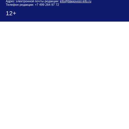
Адрес электронной почты редакции:
info@blagovest-info.ru
Телефон редакции: +7 499 264 97 72
12+