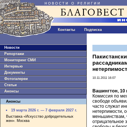
Контакты
Подписка
Новости
Репортажи
Пакистанск
Мониторинг СМИ
рассадникам
Интервью
нетерпимос
Документы
10.11.2011 16:07
Фотогалереи
Статьи
Вашингтон, 10 
Анонсы
Комиссия по ме
свободе объявил
Анонсы
часто служат и
19 марта 2026 г. — 7 февраля 2027 г.
нетерпимости, 
меньшинствам, 
Выставка «Искусство добродетельных
жен». Москва
отрицательное 
свободы и безо