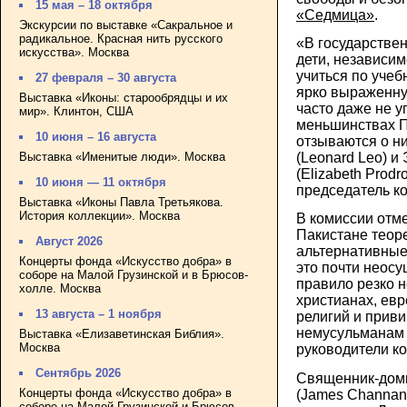
15 мая – 18 октября
«Седмица»
.
Экскурсии по выставке «Сакральное и
радикальное. Красная нить русского
«В государстве
искусства». Москва
дети, независи
учиться по учеб
27 февраля – 30 августа
ярко выраженну
Выставка «Иконы: старообрядцы и их
часто даже не 
мир». Клинтон, США
меньшинствах П
10 июня – 16 августа
отзываются о н
Выставка «Именитые люди». Москва
(Leonard Leo) и
(Elizabeth Prod
10 июня — 11 октября
председатель к
Выставка «Иконы Павла Третьякова.
История коллекции». Москва
В комиссии отм
Пакистане теор
Август 2026
альтернативные
Концерты фонда «Искусство добра» в
это почти неосу
соборе на Малой Грузинской и в Брюсов-
правило резко 
холле. Москва
христианах, евр
13 августа – 1 ноября
религий и приви
немусульманам 
Выставка «Елизаветинская Библия».
Москва
руководители к
Сентябрь 2026
Священник-дом
Концерты фонда «Искусство добра» в
(James Channan
соборе на Малой Грузинской и Брюсов-