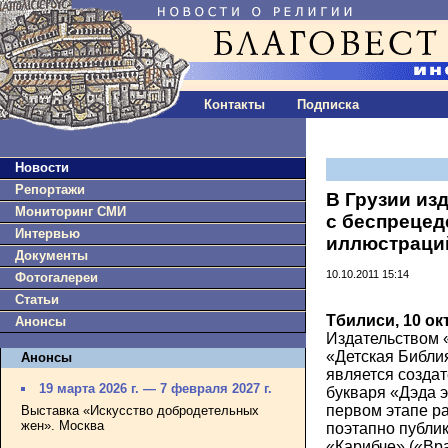
Контакты
Подписка
Новости
Репортажи
В Грузии из
Мониторинг СМИ
с беспреце
Интервью
иллюстраци
Документы
10.10.2011 15:14
Фотогалереи
Статьи
Тбилиси, 10 ок
Анонсы
Издательством 
«Детская Библи
Анонсы
является создат
19 марта 2026 г. — 7 февраля 2027 г.
букваря «Дэда э
первом этапе р
Выставка «Искусство добродетельных
жен». Москва
поэтапно публи
«Карибче» («Вр