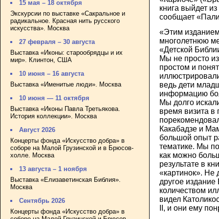
15 мая – 18 октября
книга выйдет из
Экскурсии по выставке «Сакральное и
сообщает «Пали
радикальное. Красная нить русского
искусства». Москва
«Этим издание
многолетнюю меч
27 февраля – 30 августа
«Детской Библи
Выставка «Иконы: старообрядцы и их
Мы не просто из
мир». Клинтон, США
простом и понят
10 июня – 16 августа
иллюстрировали 
Выставка «Именитые люди». Москва
ведь дети млад
информацию бол
10 июня — 11 октября
Мы долго искал
Выставка «Иконы Павла Третьякова.
время визита в
История коллекции». Москва
порекомендовал
Какабадзе и Ма
Август 2026
большой опыт р
Концерты фонда «Искусство добра» в
тематике. Мы п
соборе на Малой Грузинской и в Брюсов-
как можно боль
холле. Москва
результате в кн
13 августа – 1 ноября
«картинок». Не 
Выставка «Елизаветинская Библия».
другое издание 
Москва
количеством ил
видел Католико
Сентябрь 2026
II, и они ему по
Концерты фонда «Искусство добра» в
соборе на Малой Грузинской и Брюсов-