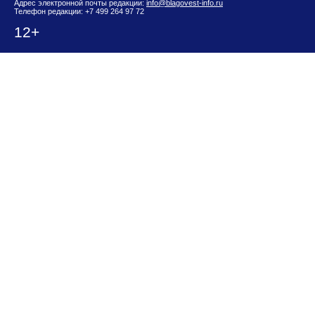
Адрес электронной почты редакции:
info@blagovest-info.ru
Телефон редакции: +7 499 264 97 72
12+