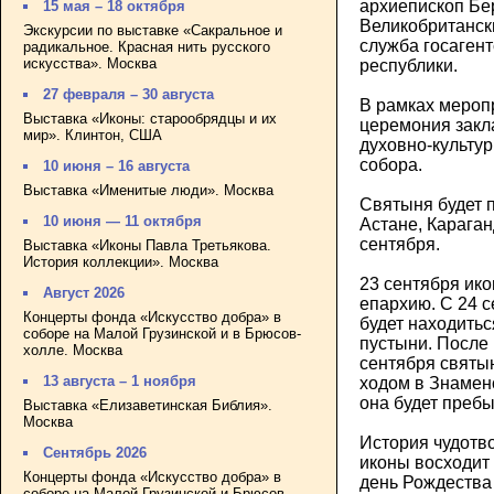
архиепископ Бе
15 мая – 18 октября
Великобританск
Экскурсии по выставке «Сакральное и
служба госагент
радикальное. Красная нить русского
искусства». Москва
республики.
27 февраля – 30 августа
В рамках мероп
Выставка «Иконы: старообрядцы и их
церемония закл
мир». Клинтон, США
духовно-культур
собора.
10 июня – 16 августа
Выставка «Именитые люди». Москва
Святыня будет п
10 июня — 11 октября
Астане, Караган
сентября.
Выставка «Иконы Павла Третьякова.
История коллекции». Москва
23 сентября ико
Август 2026
епархию. С 24 
Концерты фонда «Искусство добра» в
будет находитьс
соборе на Малой Грузинской и в Брюсов-
пустыни. После
холле. Москва
сентября святы
13 августа – 1 ноября
ходом в Знаменс
она будет пребы
Выставка «Елизаветинская Библия».
Москва
История чудотв
Сентябрь 2026
иконы восходит к
Концерты фонда «Искусство добра» в
день Рождества
соборе на Малой Грузинской и Брюсов-