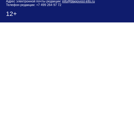
Адрес электронной почты редакции:
info@blagovest-info.ru
Телефон редакции: +7 499 264 97 72
12+