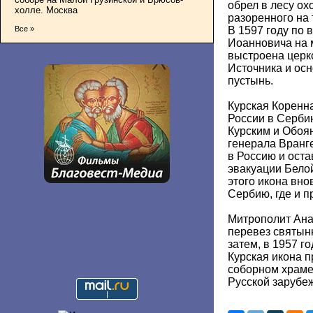
обрел в лесу ох
холле. Москва
разоренного на
В 1597 году по
Все »
Иоанновича на 
выстроена церк
Источника и ос
пустынь.
Курская Коренн
России в Серби
Курским и Обоя
генерала Вранг
в Россию и ост
эвакуации Белой
этого икона вно
Сербию, где и п
Митрополит Ана
перевез святын
затем, в 1957 г
Курская икона 
соборном храме
Русской зарубе