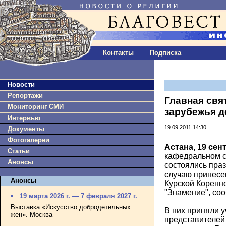
Контакты
Подписка
Новости
Репортажи
Главная свя
Мониторинг СМИ
зарубежья д
Интервью
19.09.2011 14:30
Документы
Фотогалереи
Астана, 19 сен
Статьи
кафедральном с
Анонсы
состоялись пра
случаю принесе
Анонсы
Курской Коренн
"Знамение", со
19 марта 2026 г. — 7 февраля 2027 г.
Выставка «Искусство добродетельных
В них приняли у
жен». Москва
представителей 