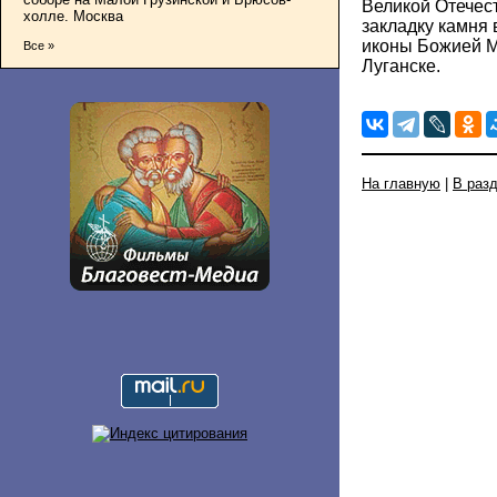
Великой Отечес
холле. Москва
закладку камня 
иконы Божией М
Все »
Луганске.
На главную
|
В раз