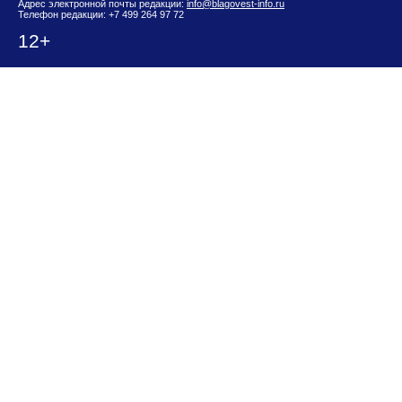
Адрес электронной почты редакции:
info@blagovest-info.ru
Телефон редакции: +7 499 264 97 72
12+