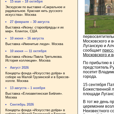
15 мая – 18 октября
Экскурсии по выставке «Сакральное и
радикальное. Красная нить русского
искусства». Москва
27 февраля – 30 августа
Выставка «Иконы: старообрядцы и их
мир». Клинтон, США
первосвятитель
10 июня – 16 августа
Московского и в
Выставка «Именитые люди». Москва
Луганскую и Алч
сообщает
пресс
10 июня — 11 октября
Московского и в
Выставка «Иконы Павла Третьякова.
История коллекции». Москва
По прибытию в 
предстоятель Р
Август 2026
посетит Владим
Концерты фонда «Искусство добра» в
города.
соборе на Малой Грузинской и в Брюсов-
холле. Москва
15 сентября Па
13 августа – 1 ноября
Божественной л
площади Луганс
Выставка «Елизаветинская Библия».
Москва
В тот же день п
Сентябрь 2026
церемонии возл
Концерты фонда «Искусство добра» в
Неизвестного с
соборе на Малой Грузинской и Брюсов-