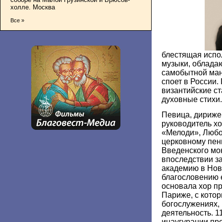
холле. Москва
Все »
блестящая испо
музыки, облада
самобытной ман
споет в России.
византийские с
духовные стихи.
Певица, дириже
руководитель х
«Мелоди», Любо
церковному пен
Введенского мо
впоследствии з
академию в Ново
благословению 
основала хор п
Париже, с котор
богослужениях,
деятельность. 1
инаугурации пр