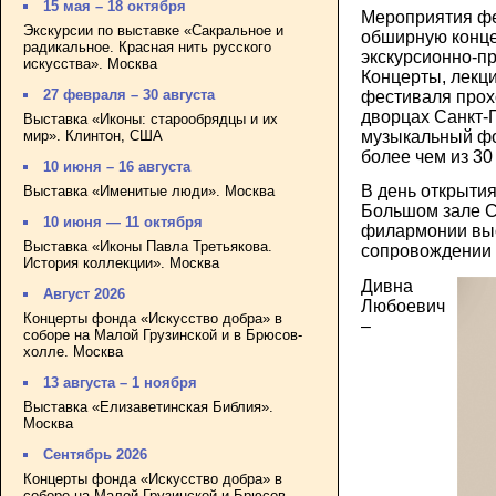
15 мая – 18 октября
Мероприятия ф
Экскурсии по выставке «Сакральное и
обширную конце
радикальное. Красная нить русского
экскурсионно-п
искусства». Москва
Концерты, лекци
27 февраля – 30 августа
фестиваля прох
дворцах Санкт-П
Выставка «Иконы: старообрядцы и их
мир». Клинтон, США
музыкальный фо
более чем из 30
10 июня – 16 августа
В день открытия
Выставка «Именитые люди». Москва
Большом зале С
10 июня — 11 октября
филармонии выс
Выставка «Иконы Павла Третьякова.
сопровождении 
История коллекции». Москва
Дивна
Август 2026
Любоевич
Концерты фонда «Искусство добра» в
–
соборе на Малой Грузинской и в Брюсов-
холле. Москва
13 августа – 1 ноября
Выставка «Елизаветинская Библия».
Москва
Сентябрь 2026
Концерты фонда «Искусство добра» в
соборе на Малой Грузинской и Брюсов-