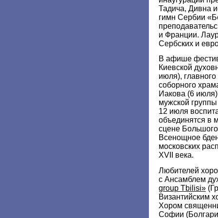
Тадича, Дивна 
гимн Сербии «Б
преподавательс
и Франции. Лау
Сербских и евр
В афише фестив
Киевской духов
июля), главного
соборного храм
Иакова (6 июля)
мужской группы 
12 июля воспит
объединятся в 
сцене Большого
Всенощное бде
московских рас
XVII века.
Любителей хоров
с Ансамблем ду
group Tbilisi»
(Гр
Византийским хо
Хором священни
Софии (Болгария