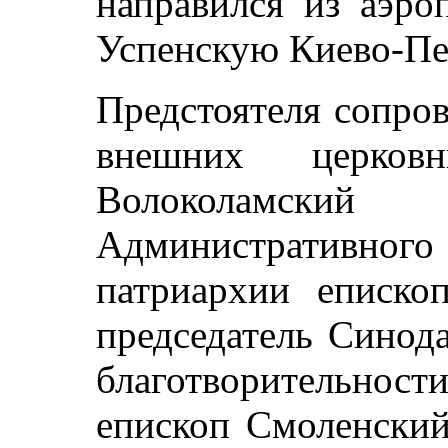
направился из аэро
Успенскую Киево-Пе
Предстоятеля сопро
внешних церков
Волоколамский 
Административного
патриархии еписко
председатель Синод
благотворительнос
епископ Смоленский